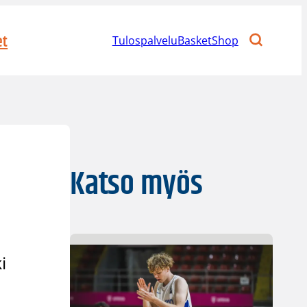
et
Tulospalvelu
BasketShop
Katso myös
i