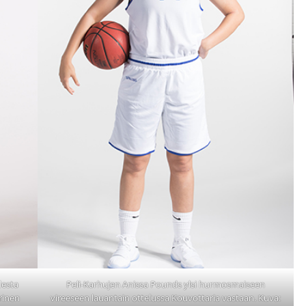
desta
Peli-Karhujen Anissa Pounds ylsi hurmosmaiseen
rinen
vireeseen lauantain ottelussa Kouvottaria vastaan. Kuva: