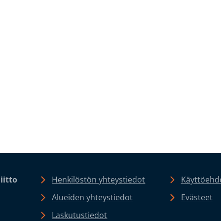
iitto
Henkilöstön yhteystiedot
Käyttöehdo
Alueiden yhteystiedot
Evästeet
Laskutustiedot