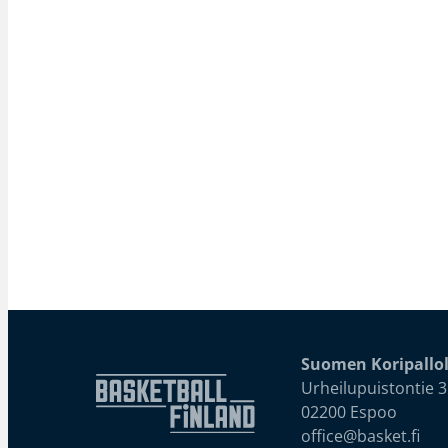
Suomen Koripallol
Urheilupuistontie 3
02200 Espoo
office@basket.fi