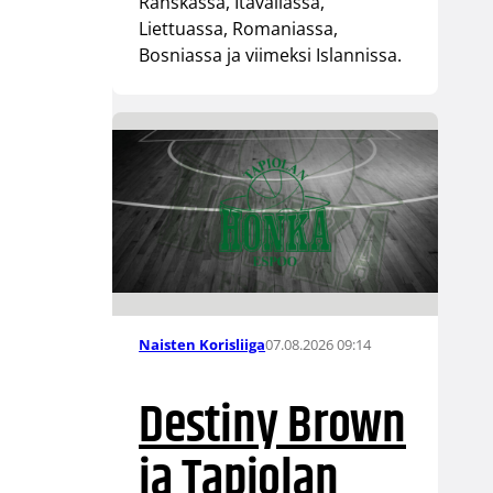
Ranskassa, Itävallassa,
Liettuassa, Romaniassa,
Bosniassa ja viimeksi Islannissa.
07.08.2026 09:14
Naisten Korisliiga
Destiny Brown
ja Tapiolan