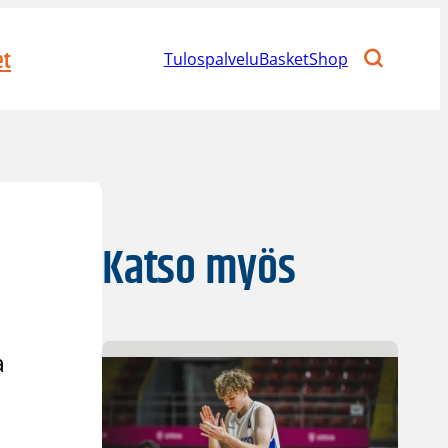
et
Tulospalvelu
BasketShop
Katso myös
a