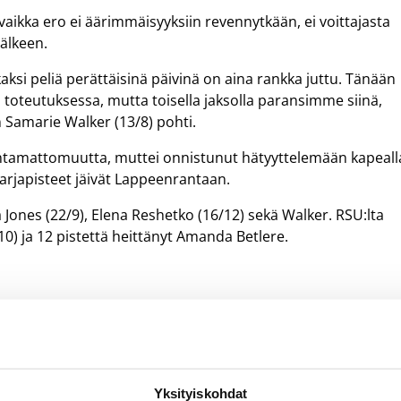
vaikka ero ei äärimmäisyyksiin revennytkään, ei voittajasta
älkeen.
, kaksi peliä perättäisinä päivinä on aina rankka juttu. Tänään
 toteutuksessa, mutta toisella jaksolla paransimme siinä,
n Samarie Walker (13/8) pohti.
ksiantamattomuutta, muttei onnistunut hätyyttelemään kapeall
sarjapisteet jäivät Lappeenrantaan.
 Jones (22/9), Elena Reshetko (16/12) sekä Walker. RSU:lta
0) ja 12 pistettä heittänyt Amanda Betlere.
Yksityiskohdat