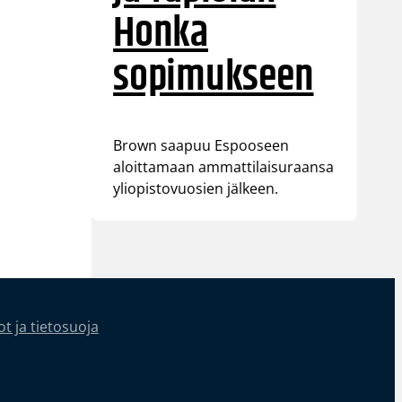
Honka
sopimukseen
Brown saapuu Espooseen
aloittamaan ammattilaisuraansa
yliopistovuosien jälkeen.
t ja tietosuoja