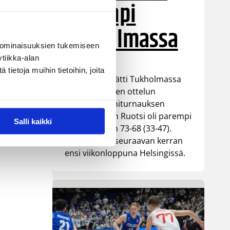
parempi
Tukholmassa
 ominaisuuksien tukemiseen
tiikka-alan
ietoja muihin tietoihin, joita
Susiladies päätti Tukholmassa
pelatun kahden ottelun
mittaisen miniturnauksen
tappioon, kun Ruotsi oli parempi
Salli kaikki
loppulukemin 73-68 (33-47).
Suomi pelaa seuraavan kerran
ensi viikonloppuna Helsingissä.