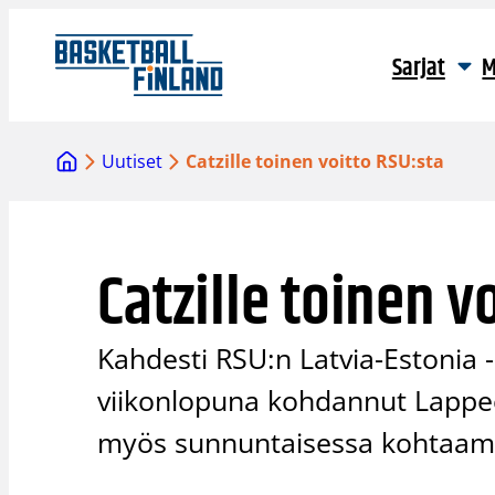
Siirry
sisältöön
Sarjat
M
Uutiset
Catzille toinen voitto RSU:sta
Catzille toinen v
Kahdesti RSU:n Latvia-Estonia -
viikonlopuna kohdannut Lappeen
myös sunnuntaisessa kohtaamis