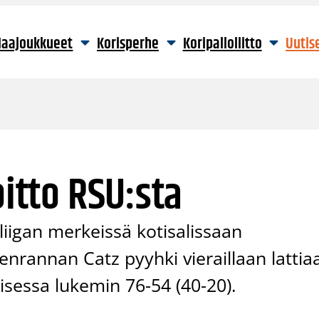
aajoukkueet
Korisperhe
Koripalloliitto
Uutis
oitto RSU:sta
liigan merkeissä kotisalissaan
rannan Catz pyyhki vieraillaan lattia
essa lukemin 76-54 (40-20).