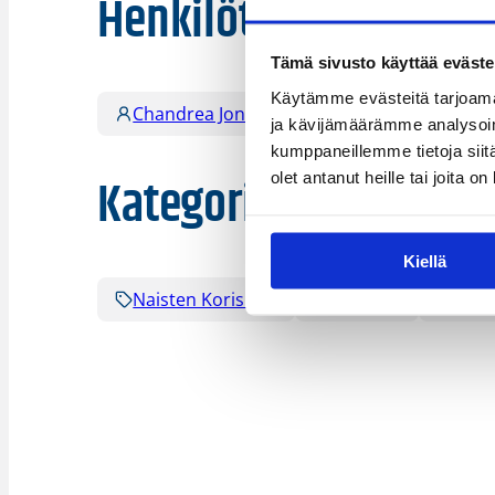
Henkilöt
Tämä sivusto käyttää eväste
Käytämme evästeitä tarjoama
Chandrea Jones
Ei Ole
Elena Me
ja kävijämäärämme analysoim
kumppaneillemme tietoja siitä
Kategoriat
olet antanut heille tai joita o
Kiellä
Naisten Korisliiga
Pääjuttu
Sarja