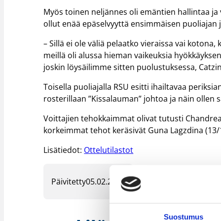
Myös toinen neljännes oli emäntien hallintaa ja 
ollut enää epäselvyyttä ensimmäisen puoliajan j
– Sillä ei ole väliä pelaatko vieraissa vai kotona
meillä oli alussa hieman vaikeuksia hyökkäyksen
joskin löysäilimme sitten puolustuksessa, Catzi
Toisella puoliajalla RSU esitti ihailtavaa peri
rosterillaan ”Kissalauman” johtoa ja näin ollen 
Voittajien tehokkaimmat olivat tutusti Chandrea
korkeimmat tehot keräsivät Guna Lagzdina (13/1
Lisätiedot:
Ottelutilastot
Päivitetty
05.02.2017
Suostumus