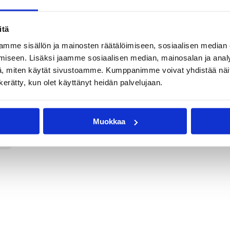
itä
mme sisällön ja mainosten räätälöimiseen, sosiaalisen median
lto
Mika Haakana
Samarie Walker
iseen. Lisäksi jaamme sosiaalisen median, mainosalan ja analy
, miten käytät sivustoamme. Kumppanimme voivat yhdistää näitä t
n kerätty, kun olet käyttänyt heidän palvelujaan.
Muokkaa
t