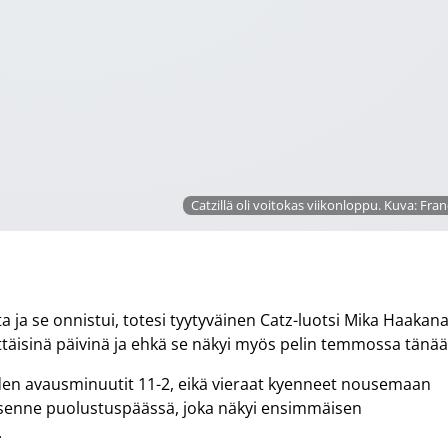
Catzillä oli voitokas viikonloppu. Kuva: Fran
sta ja se onnistui, totesi tyytyväinen Catz-luotsi Mika Haakana
ättäisinä päivinä ja ehkä se näkyi myös pelin temmossa tänää
vieden avausminuutit 11-2, eikä vieraat kyenneet nousemaan
vä asenne puolustuspäässä, joka näkyi ensimmäisen
.