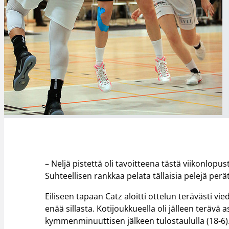
– Neljä pistettä oli tavoitteena tästä viikonlopu
Suhteellisen rankkaa pelata tällaisia pelejä per
Eiliseen tapaan Catz aloitti ottelun terävästi 
enää sillasta. Kotijoukkueella oli jälleen terä
kymmenminuuttisen jälkeen tulostaululla (18-6)