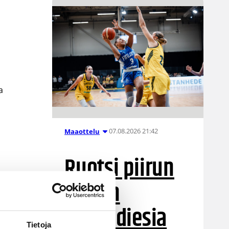
a
07.08.2026 21:42
Maaottelu
Ruotsi piirun
verran
Susiladiesia
Tietoja