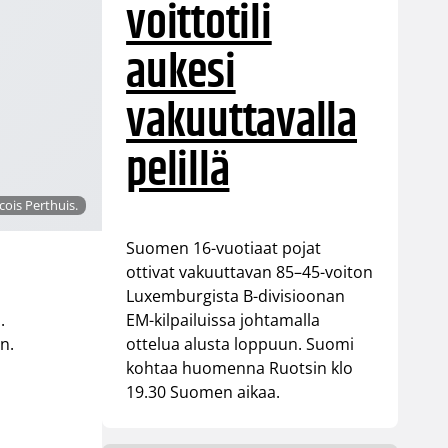
voittotili
aukesi
vakuuttavalla
pelillä
cois Perthuis.
Suomen 16-vuotiaat pojat
ottivat vakuuttavan 85–45-voiton
Luxemburgista B-divisioonan
EM-kilpailuissa johtamalla
.
ottelua alusta loppuun. Suomi
n.
kohtaa huomenna Ruotsin klo
19.30 Suomen aikaa.