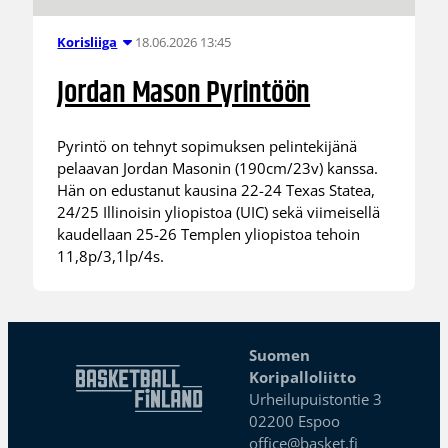
18.06.2026 13:45
Korisliiga
Jordan Mason Pyrintöön
Pyrintö on tehnyt sopimuksen pelintekijänä
pelaavan Jordan Masonin (190cm/23v) kanssa.
Hän on edustanut kausina 22-24 Texas Statea,
24/25 Illinoisin yliopistoa (UIC) sekä viimeisellä
kaudellaan 25-26 Templen yliopistoa tehoin
11,8p/3,1lp/4s.
Suomen
Koripalloliitto
Urheilupuistontie 3
02200 Espoo
office@basket.fi