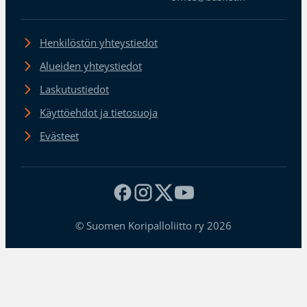
Henkilöstön yhteystiedot
Alueiden yhteystiedot
Laskutustiedot
Käyttöehdot ja tietosuoja
Evästeet
© Suomen Koripalloliitto ry 2026