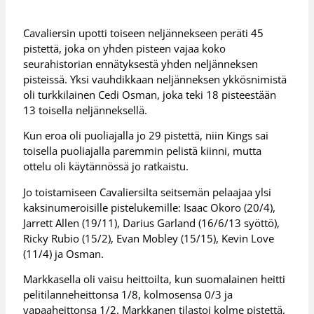
Cavaliersin upotti toiseen neljännekseen peräti 45
pistettä, joka on yhden pisteen vajaa koko
seurahistorian ennätyksestä yhden neljänneksen
pisteissä. Yksi vauhdikkaan neljänneksen ykkösnimistä
oli turkkilainen Cedi Osman, joka teki 18 pisteestään
13 toisella neljänneksellä.
Kun eroa oli puoliajalla jo 29 pistettä, niin Kings sai
toisella puoliajalla paremmin pelistä kiinni, mutta
ottelu oli käytännössä jo ratkaistu.
Jo toistamiseen Cavaliersilta seitsemän pelaajaa ylsi
kaksinumeroisille pistelukemille: Isaac Okoro (20/4),
Jarrett Allen (19/11), Darius Garland (16/6/13 syöttö),
Ricky Rubio (15/2), Evan Mobley (15/15), Kevin Love
(11/4) ja Osman.
Markkasella oli vaisu heittoilta, kun suomalainen heitti
pelitilanneheittonsa 1/8, kolmosensa 0/3 ja
vapaaheittonsa 1/2. Markkanen tilastoi kolme pistettä,