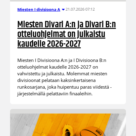
21.07.2026 07:12
Miesten I divisioona A
Miesten Divari A:n ja Divari B:n
otteluohjelmat on julkaistu
kaudelle 2026-2027
Miesten I Divisioona A:n ja I Divisioona B:n
otteluohjelmat kaudelle 2026-2027 on
vahvistettu ja julkaistu. Molemmat miesten
divisioonat pelataan kaksinkertaisena
runkosarjana, joka huipentuu paras viidestä -
järjestelmällä pelattaviin finaaleihin.