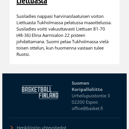
Liettuasta
Susiladies nappasi harvinaislaatuisen voiton
Liettuasta Tukholmassa pelatussa maaottelussa.
Susiladies voitti vakuuttavasti Liettuan 81-70
(48-36) Elina Aarnisalon 22 pisteen
johdattamana. Suomi pelaa Tukholmassa vielä
toisen ottelun, kun huomenna vastaan tulee
Ruotsi.
Suomen
Koripalloliitto
Urheilupuistontie 3
02200 Espoo
office@basket.fi
Henkilöstön yhteystiedot