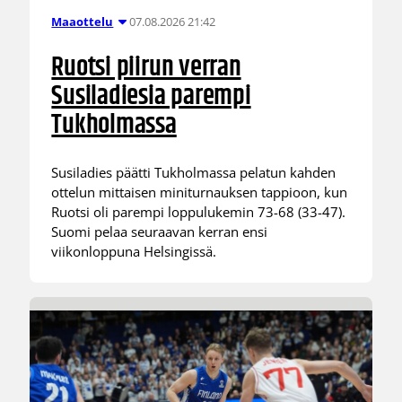
07.08.2026 21:42
Maaottelu
Ruotsi piirun verran
Susiladiesia parempi
Tukholmassa
Susiladies päätti Tukholmassa pelatun kahden
ottelun mittaisen miniturnauksen tappioon, kun
Ruotsi oli parempi loppulukemin 73-68 (33-47).
Suomi pelaa seuraavan kerran ensi
viikonloppuna Helsingissä.