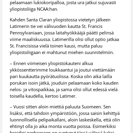
pelaamaan lukiokoripalloa, josta ura jatkui sujuvasti
yliopistoliiga NCAA:han.
Kahden Santa Claran yliopistossa vietetyn jälkeen
Latimerin tie vei välivuoden kautta St. Francis
Pennsylvaniaan, jossa laitahyökkääjä päätti pelinsä
viime maaliskuussa. Latimerilla olisi ollut optio jatkaa
St. Francisissa vielä toinen kausi, mutta paluu
yliopistoliigaan ei mahtunut miehen suunnitelmiin.
– Ennen viimeisen yliopistokauteni alkua
ykkössentterimme loukkaantui ja joutui viettämään
pari kuukautta pyörätuolissa. Koska olin aika lailla
porukan isoin jätkä, jouduin pelaamaan koko kauden
nelos- ja vitospaikkaa, ja sama olisi ollut edessä vielä
toisella kaudella, kertoo Latimer.
– Vuosi sitten aloin miettiä paluuta Suomeen. Sen
lisäksi, että tahdoin ympäristöön, jossa saisin kehittyä
luonnollisella pelipaikallani, aloin laskeskella, että olin
ehtinyt olla jo aika monta vuotta poissa. Esimerkiksi
broidini perheeseen on syntynyt tässä välissä kaksi