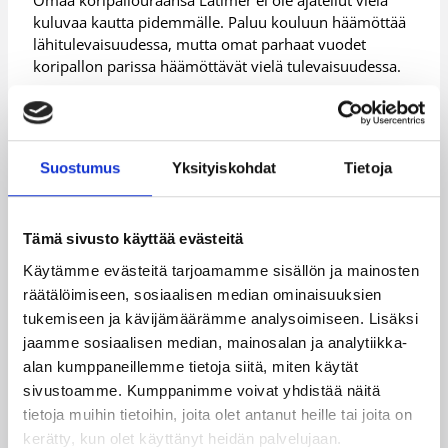
kuluvaa kautta pidemmälle. Paluu kouluun häämöttää
lähitulevaisuudessa, mutta omat parhaat vuodet
koripallon parissa häämöttävät vielä tulevaisuudessa.
– Ainakin tämä vuosi mennään vielä Suomessa,
katsotaan sen jälkeen mitä tuleman pitää, Latimer
miettii.
Suostumus
Yksityiskohdat
Tietoja
– Totta kai kiinnostaisi mahdollisuus pelata ulkomailla
ammattilaisena, mutta jossain vaiheessa pitäisi palata
kouluunkin, että olisi jotain tehtävää sitten vielä
Tämä sivusto käyttää evästeitä
urankin jälkeen. Tässä on vielä aika lailla kaikki auki.
Käytämme evästeitä tarjoamamme sisällön ja mainosten
Kysymykseen siitä, miten hän vastaisi maajoukkueen
räätälöimiseen, sosiaalisen median ominaisuuksien
päävalmentajan yhteydenottoon, 36 nuorten
tukemiseen ja kävijämäärämme analysoimiseen. Lisäksi
maaottelua pelannut Latimer vastaa spontaanilla
jaamme sosiaalisen median, mainosalan ja analytiikka-
naurunpurskahduksella.
alan kumppaneillemme tietoja siitä, miten käytät
– Sanotaan vaikka niin, että jos (Henrik) Dettmann
sivustoamme. Kumppanimme voivat yhdistää näitä
minut mukaan kelpuuttaa, totta kai minä näytille
tietoja muihin tietoihin, joita olet antanut heille tai joita on
menen. En minä ole tähänkään asti kutsusta
kerätty, kun olet käyttänyt heidän palvelujaan.