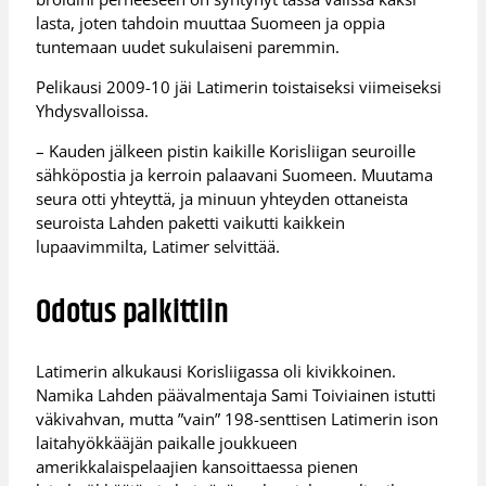
lasta, joten tahdoin muuttaa Suomeen ja oppia
tuntemaan uudet sukulaiseni paremmin.
Pelikausi 2009-10 jäi Latimerin toistaiseksi viimeiseksi
Yhdysvalloissa.
– Kauden jälkeen pistin kaikille Korisliigan seuroille
sähköpostia ja kerroin palaavani Suomeen. Muutama
seura otti yhteyttä, ja minuun yhteyden ottaneista
seuroista Lahden paketti vaikutti kaikkein
lupaavimmilta, Latimer selvittää.
Odotus palkittiin
Latimerin alkukausi Korisliigassa oli kivikkoinen.
Namika Lahden päävalmentaja Sami Toiviainen istutti
väkivahvan, mutta ”vain” 198-senttisen Latimerin ison
laitahyökkääjän paikalle joukkueen
amerikkalaispelaajien kansoittaessa pienen