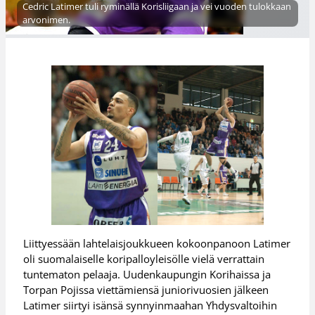
Cedric Latimer tuli ryminällä Korisliigaan ja vei vuoden tulokkaan
arvonimen.
Liittyessään lahtelaisjoukkueen kokoonpanoon Latimer
oli suomalaiselle koripalloyleisölle vielä verrattain
tuntematon pelaaja. Uudenkaupungin Korihaissa ja
Torpan Pojissa viettämiensä juniorivuosien jälkeen
Latimer siirtyi isänsä synnyinmaahan Yhdysvaltoihin