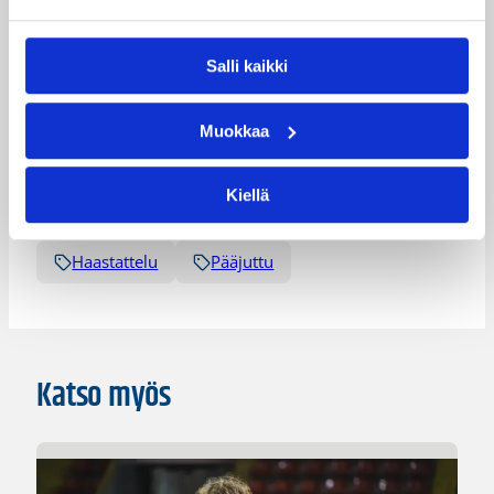
kieltäytynyt.
Lisätiedot:
Korisliigan ottelut ja tilastot
Salli kaikki
Päivitetty
06.01.2011
Muokkaa
Kategoriat
Kiellä
Haastattelu
Pääjuttu
Katso myös