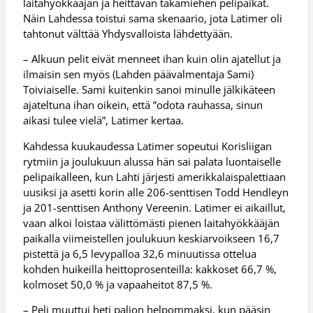
laitahyökkääjän ja heittävän takamiehen pelipaikat.
Näin Lahdessa toistui sama skenaario, jota Latimer oli
tahtonut välttää Yhdysvalloista lähdettyään.
– Alkuun pelit eivät menneet ihan kuin olin ajatellut ja
ilmaisin sen myös (Lahden päävalmentaja Sami)
Toiviaiselle. Sami kuitenkin sanoi minulle jälkikäteen
ajateltuna ihan oikein, että ”odota rauhassa, sinun
aikasi tulee vielä”, Latimer kertaa.
Kahdessa kuukaudessa Latimer sopeutui Korisliigan
rytmiin ja joulukuun alussa hän sai palata luontaiselle
pelipaikalleen, kun Lahti järjesti amerikkalaispalettiaan
uusiksi ja asetti korin alle 206-senttisen Todd Hendleyn
ja 201-senttisen Anthony Vereenin. Latimer ei aikaillut,
vaan alkoi loistaa välittömästi pienen laitahyökkääjän
paikalla viimeistellen joulukuun keskiarvoikseen 16,7
pistettä ja 6,5 levypalloa 32,6 minuutissa ottelua
kohden huikeilla heittoprosenteilla: kakkoset 66,7 %,
kolmoset 50,0 % ja vapaaheitot 87,5 %.
– Peli muuttui heti paljon helpommaksi, kun pääsin