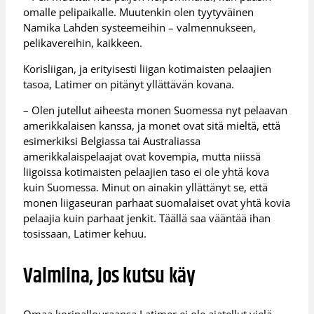
omalle pelipaikalle. Muutenkin olen tyytyväinen
Namika Lahden systeemeihin – valmennukseen,
pelikavereihin, kaikkeen.
Korisliigan, ja erityisesti liigan kotimaisten pelaajien
tasoa, Latimer on pitänyt yllättävän kovana.
– Olen jutellut aiheesta monen Suomessa nyt pelaavan
amerikkalaisen kanssa, ja monet ovat sitä mieltä, että
esimerkiksi Belgiassa tai Australiassa
amerikkalaispelaajat ovat kovempia, mutta niissä
liigoissa kotimaisten pelaajien taso ei ole yhtä kova
kuin Suomessa. Minut on ainakin yllättänyt se, että
monen liigaseuran parhaat suomalaiset ovat yhtä kovia
pelaajia kuin parhaat jenkit. Täällä saa vääntää ihan
tosissaan, Latimer kehuu.
Valmiina, jos kutsu käy
Omaa koripallouraansa Latimer ei ole ajatellut vielä