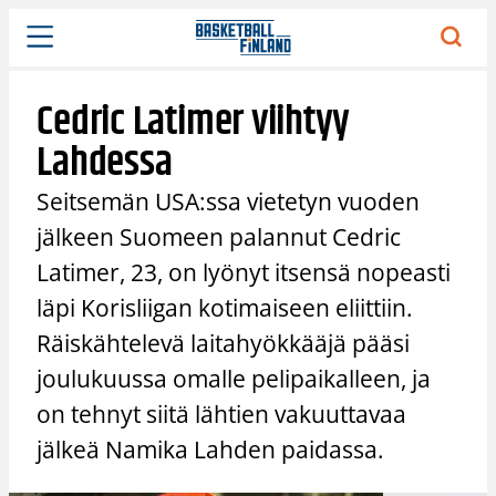
Siirry
sisältöön
Cedric Latimer viihtyy
Lahdessa
Seitsemän USA:ssa vietetyn vuoden
jälkeen Suomeen palannut Cedric
Latimer, 23, on lyönyt itsensä nopeasti
läpi Korisliigan kotimaiseen eliittiin.
Räiskähtelevä laitahyökkääjä pääsi
joulukuussa omalle pelipaikalleen, ja
on tehnyt siitä lähtien vakuuttavaa
jälkeä Namika Lahden paidassa.