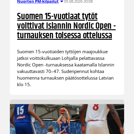
05.08.2026 20:08
Nuorten PM-kilpailut
Suomen 15-vuotiaat tytöt
voittivat Islannin Nordic Open -
turnauksen toisessa ottelussa
Suomen 15-vuotiaiden tyttöjen maajoukkue
jatkoi voittokulkuaan Lohjalla pelattavassa
Nordic Open -turnauksessa kaatamalla Islannin
vakuuttavasti 70–47. Sudenpennut kohtaa
huomenna turnauksen päätösottelussa Latvian
klo 15.