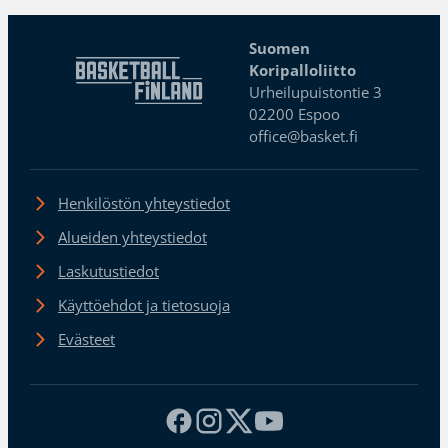
Suomen
Koripalloliitto
Urheilupuistontie 3
02200 Espoo
office@basket.fi
Henkilöstön yhteystiedot
Alueiden yhteystiedot
Laskutustiedot
Käyttöehdot ja tietosuoja
Evästeet