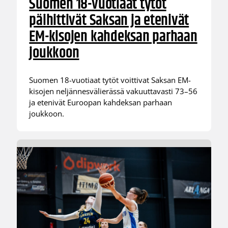
Suomen 18-vuotiaat tytöt
päihittivät Saksan ja etenivät
EM-kisojen kahdeksan parhaan
joukkoon
Suomen 18-vuotiaat tytöt voittivat Saksan EM-
kisojen neljännesvälierässä vakuuttavasti 73–56
ja etenivät Euroopan kahdeksan parhaan
joukkoon.