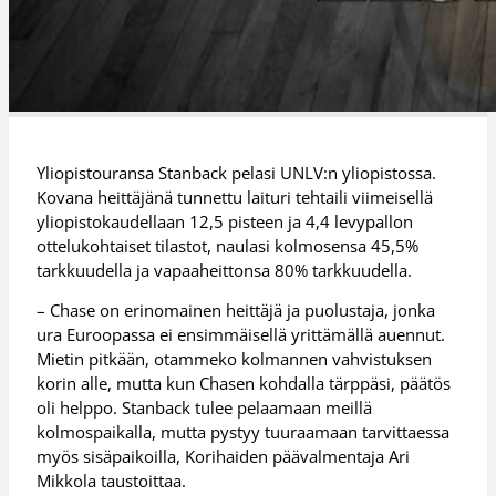
Yliopistouransa Stanback pelasi UNLV:n yliopistossa.
Kovana heittäjänä tunnettu laituri tehtaili viimeisellä
yliopistokaudellaan 12,5 pisteen ja 4,4 levypallon
ottelukohtaiset tilastot, naulasi kolmosensa 45,5%
tarkkuudella ja vapaaheittonsa 80% tarkkuudella.
– Chase on erinomainen heittäjä ja puolustaja, jonka
ura Euroopassa ei ensimmäisellä yrittämällä auennut.
Mietin pitkään, otammeko kolmannen vahvistuksen
korin alle, mutta kun Chasen kohdalla tärppäsi, päätös
oli helppo. Stanback tulee pelaamaan meillä
kolmospaikalla, mutta pystyy tuuraamaan tarvittaessa
myös sisäpaikoilla, Korihaiden päävalmentaja Ari
Mikkola taustoittaa.