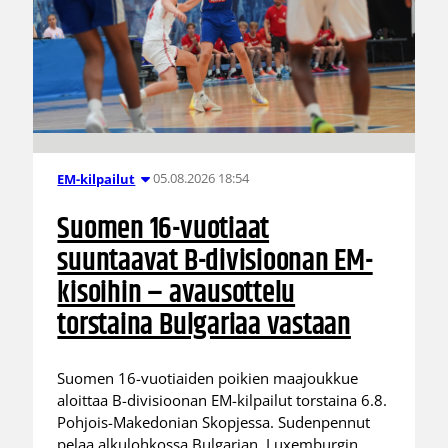
05.08.2026 18:54
EM-kilpailut
Suomen 16-vuotiaat
suuntaavat B-divisioonan EM-
kisoihin – avausottelu
torstaina Bulgariaa vastaan
Suomen 16-vuotiaiden poikien maajoukkue
aloittaa B-divisioonan EM-kilpailut torstaina 6.8.
Pohjois-Makedonian Skopjessa. Sudenpennut
pelaa alkulohkossa Bulgarian, Luxemburgin,