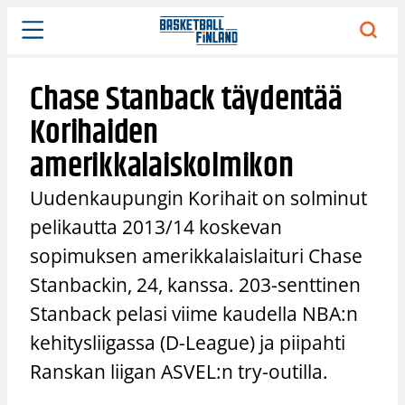
Siirry
sisältöön
Chase Stanback täydentää
Korihaiden
amerikkalaiskolmikon
Uudenkaupungin Korihait on solminut
pelikautta 2013/14 koskevan
sopimuksen amerikkalaislaituri Chase
Stanbackin, 24, kanssa. 203-senttinen
Stanback pelasi viime kaudella NBA:n
kehitysliigassa (D-League) ja piipahti
Ranskan liigan ASVEL:n try-outilla.