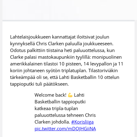
Lahtelaisjoukkueen kannattajat iloitsivat joulun
kynnyksellä Chris Clarken paluulla joukkueeseen.
Odotus palkittiin tiistaina heti paluuottelussa, kun
Clarke palasi mastokaupunkiin tyylillä: monipuolinen
amerikkalainen tilastoi 10 pisteen, 14 levypallon ja 11
koriin johtaneen syötön triplatuplan. Tilastoriviäkin
tärkeämpää oli se, että Lahti Basketballin 10 ottelun
tappioputki tuli päätökseen.
Welcome back!
Lahti
Basketballin tappioputki
katkeaa tripla-tuplan
paluuottelussa tehneen Chris
Clarken johdolla.
#Korisliiga
pic.twitter.com/mDQJHGiiNA