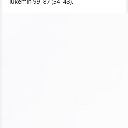
lukemin 99–87 (54–43).