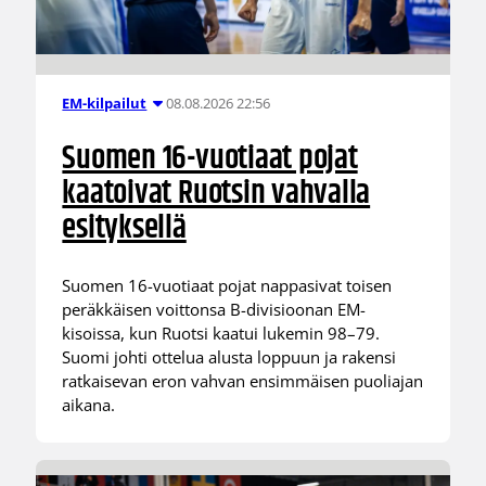
08.08.2026 22:56
EM-kilpailut
Suomen 16-vuotiaat pojat
kaatoivat Ruotsin vahvalla
esityksellä
Suomen 16-vuotiaat pojat nappasivat toisen
peräkkäisen voittonsa B-divisioonan EM-
kisoissa, kun Ruotsi kaatui lukemin 98–79.
Suomi johti ottelua alusta loppuun ja rakensi
ratkaisevan eron vahvan ensimmäisen puoliajan
aikana.