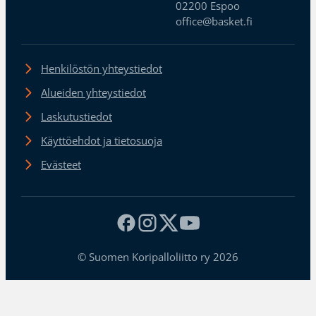
02200 Espoo
office@basket.fi
Henkilöstön yhteystiedot
Alueiden yhteystiedot
Laskutustiedot
Käyttöehdot ja tietosuoja
Evästeet
© Suomen Koripalloliitto ry 2026