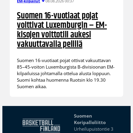
08.08.2026 00:37
EM-kilpailut
Suomen 16-vuotiaat pojat
voittivat Luxemburgin – EM-
kisojen voittotili aukesi
vakuuttavalla pelillä
Suomen 16-vuotiaat pojat ottivat vakuuttavan
85–45-voiton Luxemburgista B-divisioonan EM-
kilpailuissa johtamalla ottelua alusta loppuun.
Suomi kohtaa huomenna Ruotsin klo 19.30
Suomen aikaa.
Suomen
Koripalloliitto
Urheilupuistontie 3