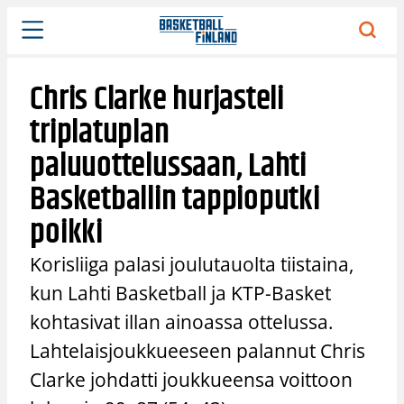
Siirry
sisältöön
Chris Clarke hurjasteli
triplatuplan
paluuottelussaan, Lahti
Basketballin tappioputki
poikki
Korisliiga palasi joulutauolta tiistaina,
kun Lahti Basketball ja KTP-Basket
kohtasivat illan ainoassa ottelussa.
Lahtelaisjoukkueeseen palannut Chris
Clarke johdatti joukkueensa voittoon