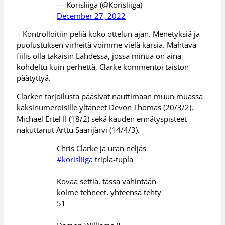
— Korisliiga (@Korisliiga)
December 27, 2022
– Kontrolloitiin peliä koko ottelun ajan. Menetyksiä ja
puolustuksen virheitä voimme vielä karsia. Mahtava
fiilis olla takaisin Lahdessa, jossa minua on aina
kohdeltu kuin perhettä, Clarke kommentoi taiston
päätyttyä.
Clarken tarjoilusta pääsivät nauttimaan muun muassa
kaksinumeroisille yltäneet Devon Thomas (20/3/2),
Michael Ertel II (18/2) sekä kauden ennätyspisteet
nakuttanut Arttu Saarijärvi (14/4/3).
Chris Clarke ja uran neljäs
#korisliiga
tripla-tupla
Kovaa settiä, tässä vähintään
kolme tehneet, yhteensä tehty
51