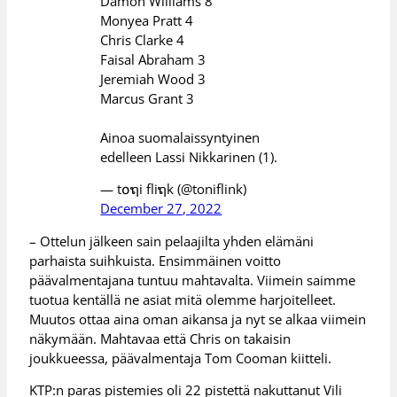
Damon Williams 8
Monyea Pratt 4
Chris Clarke 4
Faisal Abraham 3
Jeremiah Wood 3
Marcus Grant 3
Ainoa suomalaissyntyinen
edelleen Lassi Nikkarinen (1).
— t໐ຖi fliຖk (@toniflink)
December 27, 2022
– Ottelun jälkeen sain pelaajilta yhden elämäni
parhaista suihkuista. Ensimmäinen voitto
päävalmentajana tuntuu mahtavalta. Viimein saimme
tuotua kentällä ne asiat mitä olemme harjoitelleet.
Muutos ottaa aina oman aikansa ja nyt se alkaa viimein
näkymään. Mahtavaa että Chris on takaisin
joukkueessa, päävalmentaja Tom Cooman kiitteli.
KTP:n paras pistemies oli 22 pistettä nakuttanut Vili