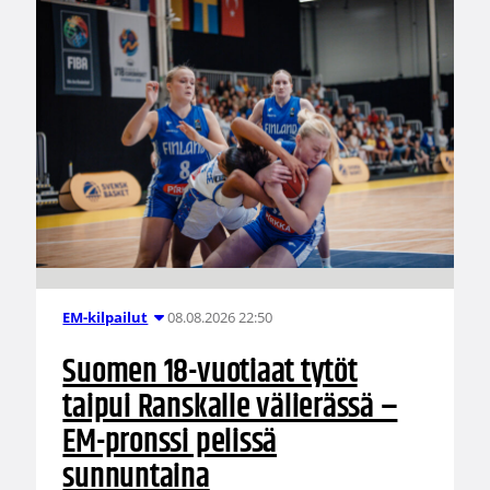
08.08.2026 22:50
EM-kilpailut
Suomen 18-vuotiaat tytöt
taipui Ranskalle välierässä –
EM-pronssi pelissä
sunnuntaina