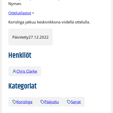
Nyman.
Ottelutilastot
>
Korisliiga jatkuu keskiviikkona viidellä ottelulla.
Päivitetty
27.12.2022
Henkilöt
Chris Clarke
Kategoriat
Korisliiga
Pääjuttu
Sarjat