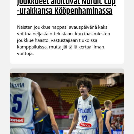
joukkueet aloittivat Nordic Cup
-urakkansa Kööpenhaminassa
Naisten joukkue nappasi avauspäivänä kaksi
voittoa neljästä ottelustaan, kun taas miesten
joukkue haastoi vastustajiaan tiukoissa
kamppailuissa, mutta jäi tällä kertaa ilman
voittoja.