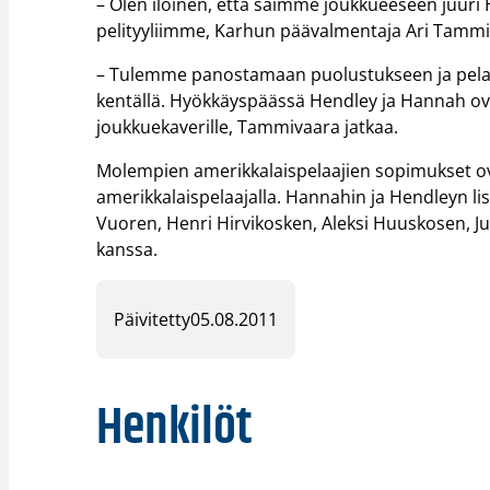
– Olen iloinen, että saimme joukkueeseen juuri 
pelityyliimme, Karhun päävalmentaja Ari Tamm
– Tulemme panostamaan puolustukseen ja pelaaj
kentällä. Hyökkäyspäässä Hendley ja Hannah ovat
joukkuekaverille, Tammivaara jatkaa.
Molempien amerikkalaispelaajien sopimukset ova
amerikkalaispelaajalla. Hannahin ja Hendleyn li
Vuoren, Henri Hirvikosken, Aleksi Huuskosen, J
kanssa.
Päivitetty
05.08.2011
Henkilöt