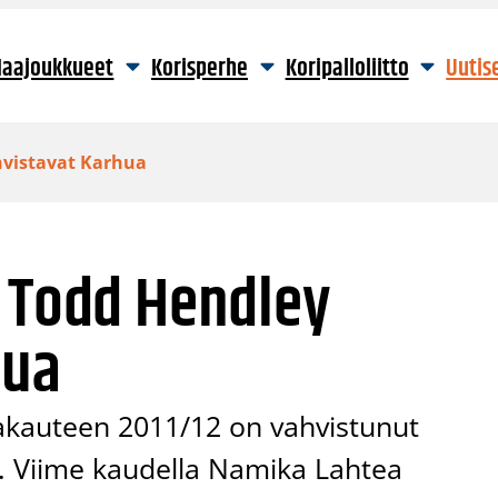
aajoukkueet
Korisperhe
Koripalloliitto
Uutis
hvistavat Karhua
a Todd Hendley
hua
akauteen 2011/12 on vahvistunut
a. Viime kaudella Namika Lahtea