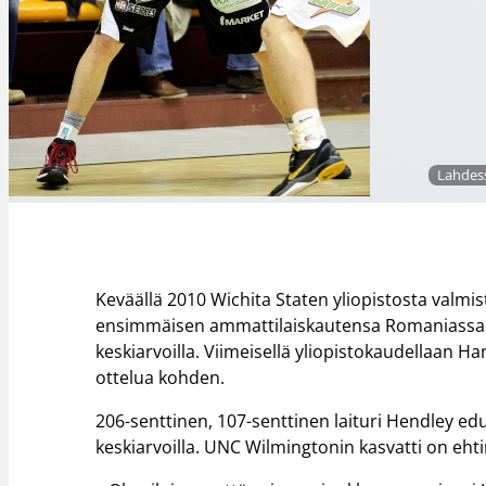
Lahdess
Keväällä 2010 Wichita Staten yliopistosta valmi
ensimmäisen ammattilaiskautensa Romaniassa 21,2
keskiarvoilla. Viimeisellä yliopistokaudellaan Han
ottelua kohden.
206-senttinen, 107-senttinen laituri Hendley edu
keskiarvoilla. UNC Wilmingtonin kasvatti on eht