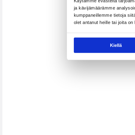
Käytämme evästeitä tarjoama
ja kävijämäärämme analysoim
kumppaneillemme tietoja siitä
olet antanut heille tai joita o
Kiellä