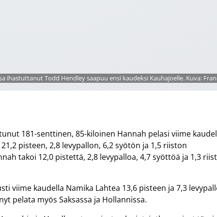
a ihastuttanut Todd Hendley saapuu ensi kaudeksi Kauhajoelle. Kuva: Franc
stunut 181-senttinen, 85-kiloinen Hannah pelasi viime kaudel
 pisteen, 2,8 levypallon, 6,2 syötön ja 1,5 riiston
nah takoi 12,0 pistettä, 2,8 levypalloa, 4,7 syöttöä ja 1,3 riis
sti viime kaudella Namika Lahtea 13,6 pisteen ja 7,3 levypal
inyt pelata myös Saksassa ja Hollannissa.