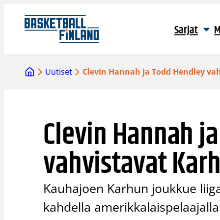
Siirry
sisältöön
Sarjat
M
Uutiset
Clevin Hannah ja Todd Hendley va
Clevin Hannah j
vahvistavat Kar
Kauhajoen Karhun joukkue liig
kahdella amerikkalaispelaajall