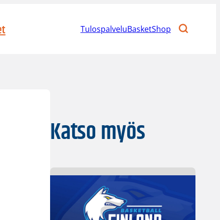
et
Tulospalvelu
BasketShop
Katso myös