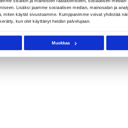
mme sisällön ja mainosten räätälöimiseen, sosiaalisen median
iseen. Lisäksi jaamme sosiaalisen median, mainosalan ja analy
, miten käytät sivustoamme. Kumppanimme voivat yhdistää näitä t
n kerätty, kun olet käyttänyt heidän palvelujaan.
Muokkaa