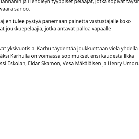
Hannahin ja Hendleyn tyyppiset pelaajat, jotka sopivat täysi
ivaara sanoo.
ien tulee pystyä panemaan painetta vastustajalle koko
 joukkuepelaajia, jotka antavat palloa vapaalle
t yksivuotisia. Karhu täydentää joukkuettaan vielä yhdellä
säksi Karhulla on voimassa sopimukset ensi kaudesta Ilkka
ussi Eskolan, Eldar Skamon, Vesa Mäkäläisen ja Henry Umor