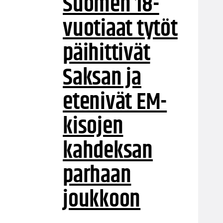
Suomen 18-
vuotiaat tytöt
päihittivät
Saksan ja
etenivät EM-
kisojen
kahdeksan
parhaan
joukkoon