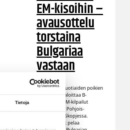
EM-kisoihin –
avausottelu
torstaina
Bulgariaa
vastaan
Suomen 16-vuotiaiden poikien
maajoukkue aloittaa B-
divisioonan EM-kilpailut
Tietoja
torstaina 6.8. Pohjois-
Makedonian Skopjessa.
Sudenpennut pelaa
alkulohkossa Bulgarian,