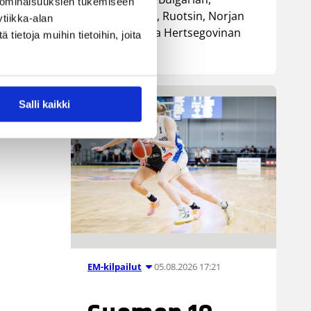
 ominaisuuksien tukemiseen
Luxemburgin, Ruotsin, Norjan
tiikka-alan
sekä Bosnia ja Hertsegovinan
ietoja muihin tietoihin, joita
kanssa.
Salli kaikki
05.08.2026 17:21
EM-kilpailut