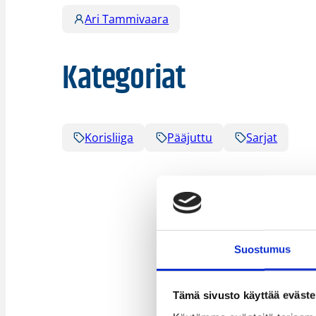
Ari Tammivaara
Kategoriat
Korisliiga
Pääjuttu
Sarjat
Suostumus
Tämä sivusto käyttää eväste