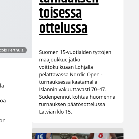
toisessa
ottelussa
ois Perthuis.
Suomen 15-vuotiaiden tyttöjen
maajoukkue jatkoi
voittokulkuaan Lohjalla
pelattavassa Nordic Open -
turnauksessa kaatamalla
la
Islannin vakuuttavasti 70–47.
Sudenpennut kohtaa huomenna
toa
turnauksen päätösottelussa
Latvian klo 15.
lon