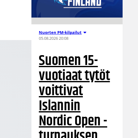
Nuorten PM-kilpailut
05.08.2026 20:08
Suomen 15-
vuotiaat tytöt
voittivat
Islannin
Nordic Open -
turnauksen