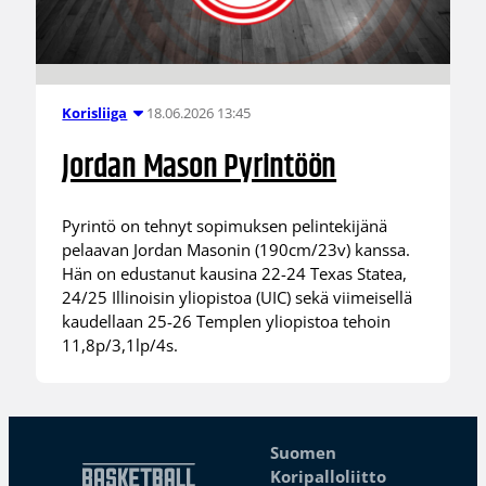
18.06.2026 13:45
Korisliiga
Jordan Mason Pyrintöön
Pyrintö on tehnyt sopimuksen pelintekijänä
pelaavan Jordan Masonin (190cm/23v) kanssa.
Hän on edustanut kausina 22-24 Texas Statea,
24/25 Illinoisin yliopistoa (UIC) sekä viimeisellä
kaudellaan 25-26 Templen yliopistoa tehoin
11,8p/3,1lp/4s.
Suomen
Koripalloliitto