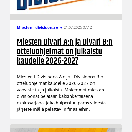
21.07.2026 07:12
Miesten I divisioona A
Miesten Divari A:n ja Divari B:n
otteluohjelmat on julkaistu
kaudelle 2026-2027
Miesten I Divisioona A:n ja I Divisioona B:n
otteluohjelmat kaudelle 2026-2027 on
vahvistettu ja julkaistu. Molemmat miesten
divisioonat pelataan kaksinkertaisena
runkosarjana, joka huipentuu paras viidestä -
järjestelmällä pelattaviin finaaleihin.