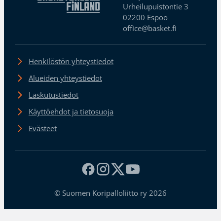
Urheilupuistontie 3
02200 Espoo
office@basket.fi
Henkilöstön yhteystiedot
Alueiden yhteystiedot
Laskutustiedot
Käyttöehdot ja tietosuoja
Evästeet
© Suomen Koripalloliitto ry 2026