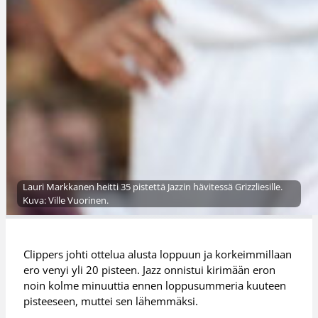
Lauri Markkanen heitti 35 pistettä Jazzin hävitessä Grizzliesille.
Kuva: Ville Vuorinen.
Clippers johti ottelua alusta loppuun ja korkeimmillaan
ero venyi yli 20 pisteen. Jazz onnistui kirimään eron
noin kolme minuuttia ennen loppusummeria kuuteen
pisteeseen, muttei sen lähemmäksi.