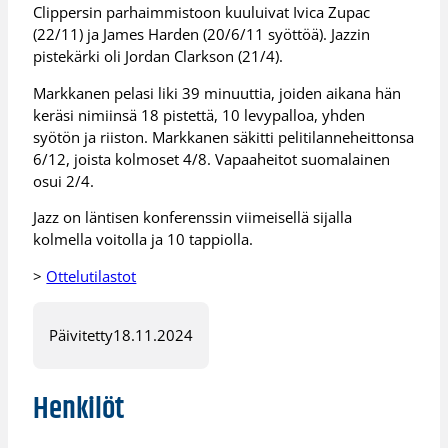
Clippersin parhaimmistoon kuuluivat Ivica Zupac
(22/11) ja James Harden (20/6/11 syöttöä). Jazzin
pistekärki oli Jordan Clarkson (21/4).
Markkanen pelasi liki 39 minuuttia, joiden aikana hän
keräsi nimiinsä 18 pistettä, 10 levypalloa, yhden
syötön ja riiston. Markkanen säkitti pelitilanneheittonsa
6/12, joista kolmoset 4/8. Vapaaheitot suomalainen
osui 2/4.
Jazz on läntisen konferenssin viimeisellä sijalla
kolmella voitolla ja 10 tappiolla.
>
Ottelutilastot
Päivitetty
18.11.2024
Henkilöt