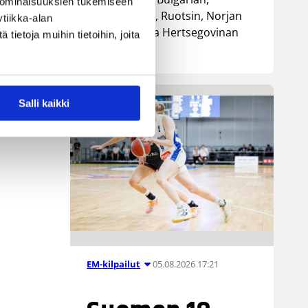
 ominaisuuksien tukemiseen
Luxemburgin, Ruotsin, Norjan
tiikka-alan
sekä Bosnia ja Hertsegovinan
ietoja muihin tietoihin, joita
kanssa.
Salli kaikki
05.08.2026 17:21
EM-kilpailut