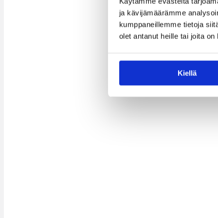
Käytämme evästeitä tarjoama
ja kävijämäärämme analysoim
kumppaneillemme tietoja siitä
olet antanut heille tai joita o
Kiellä