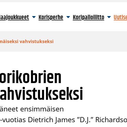
aajoukkueet
Korisperhe
Koripalloliitto
Uutis
mäiseksi vahvistukseksi
Korikobrien
ahvistukseksi
ttäneet ensimmäisen
-vuotias Dietrich James ”D.J.” Richards