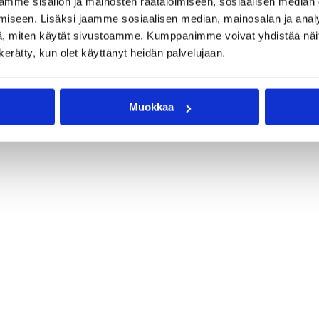
mme sisällön ja mainosten räätälöimiseen, sosiaalisen median
iseen. Lisäksi jaamme sosiaalisen median, mainosalan ja analy
, miten käytät sivustoamme. Kumppanimme voivat yhdistää näitä t
n kerätty, kun olet käyttänyt heidän palvelujaan.
Muokkaa