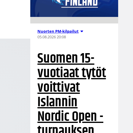
Nuorten PM-kilpailut
05.08.2026 20:08
Suomen 15-
vuotiaat tytöt
voittivat
Islannin
Nordic Open -
turnauksen