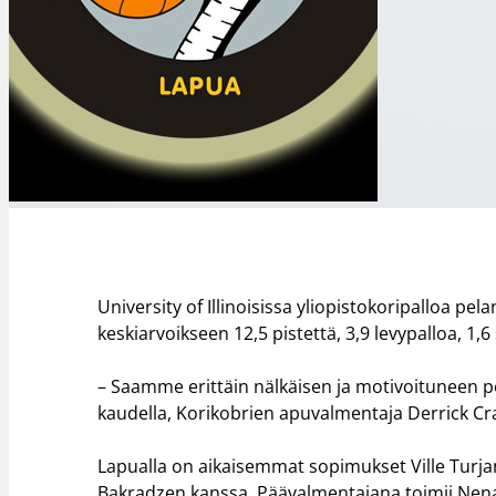
University of Illinoisissa yliopistokoripalloa pe
keskiarvoikseen 12,5 pistettä, 3,9 levypalloa, 1,6 
– Saamme erittäin nälkäisen ja motivoituneen pe
kaudella, Korikobrien apuvalmentaja Derrick C
Lapualla on aikaisemmat sopimukset Ville Turjan
Bakradzen kanssa. Päävalmentajana toimii Nena