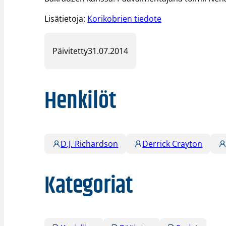
Lisätietoja:
Korikobrien tiedote
Päivitetty
31.07.2014
Henkilöt
D.J. Richardson
Derrick Crayton
Kategoriat