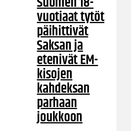
Suomen 18-
vuotiaat tytöt
päihittivät
Saksan ja
etenivät EM-
kisojen
kahdeksan
parhaan
joukkoon