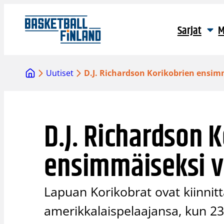
Siirry
sisältöön
Sarjat
M
Uutiset
D.J. Richardson Korikobrien ensim
D.J. Richardson 
ensimmäiseksi v
Lapuan Korikobrat ovat kiinni
amerikkalaispelaajansa, kun 23