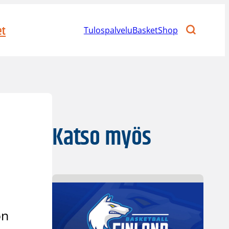
et
Tulospalvelu
BasketShop
Katso myös
on