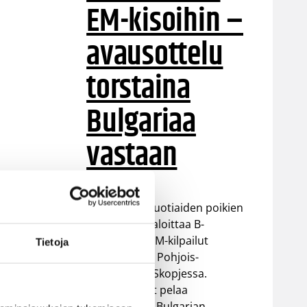
EM-kisoihin –
avausottelu
torstaina
Bulgariaa
vastaan
Suomen 16-vuotiaiden poikien
maajoukkue aloittaa B-
divisioonan EM-kilpailut
Tietoja
torstaina 6.8. Pohjois-
Makedonian Skopjessa.
Sudenpennut pelaa
alkulohkossa Bulgarian,