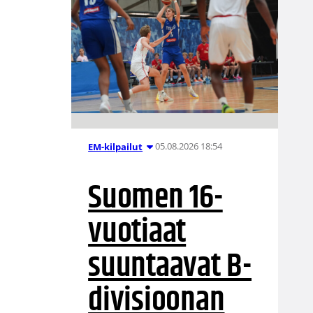
05.08.2026 18:54
EM-kilpailut
Suomen 16-
vuotiaat
suuntaavat B-
divisioonan