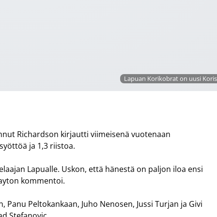
Lapuan Korikobrat on uusi Koris
lannut Richardson kirjautti viimeisenä vuotenaan
syöttöä ja 1,3 riistoa.
laajan Lapualle. Uskon, että hänestä on paljon iloa ensi
rayton kommentoi.
, Panu Peltokankaan, Juho Nenosen, Jussi Turjan ja Givi
d Stefanovic.