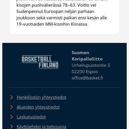
kisojen puolivälierässä 78–63. Voitto vei
Sudenpennut Euroopan neljän parhaan
joukkoon sekä varmisti paikan ensi kesän alle
19-vuotiaiden MM-kisoihin Kiinassa.
Suomen
Koripalloliitto
Urheilupuistontie 3
02200 Espoo
office@basket.fi
Henkilöstön yhteystiedot
Alueiden yhteystiedot
Laskutustiedot
Käyttöehdot ja tietosuoja