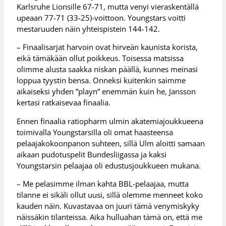
Karlsruhe Lionsille 67-71, mutta venyi vieraskentällä
upeaan 77-71 (33-25)-voittoon. Youngstars voitti
mestaruuden näin yhteispistein 144-142.
– Finaalisarjat harvoin ovat hirveän kaunista korista,
eikä tämäkään ollut poikkeus. Toisessa matsissa
olimme alusta saakka niskan päällä, kunnes meinasi
loppua tyystin bensa. Onneksi kuitenkin saimme
aikaiseksi yhden ”playn” enemmän kuin he, Jansson
kertasi ratkaisevaa finaalia.
Ennen finaalia ratiopharm ulmin akatemiajoukkueena
toimivalla Youngstarsilla oli omat haasteensa
pelaajakokoonpanon suhteen, sillä Ulm aloitti samaan
aikaan pudotuspelit Bundesliigassa ja kaksi
Youngstarsin pelaajaa oli edustusjoukkueen mukana.
– Me pelasimme ilman kahta BBL-pelaajaa, mutta
tilanne ei sikäli ollut uusi, sillä olemme menneet koko
kauden näin. Kuvastavaa on juuri tämä venymiskyky
näissäkin tilanteissa. Aika hulluahan tämä on, että me