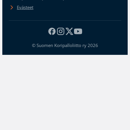
Evästeet
© Suomen Koripalloliitto ry 2026