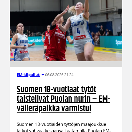
06.08.2026 21:24
EM-kilpailut
Suomen 18-vuotiaat tytöt
taistelivat Puolan nurin – EM-
välieräpaikka varmistui
Suomen 18-vuotiaiden tyttöjen maajoukkue
jatkoi vahvaa kesäänsä kaatamalla Puolan EM-