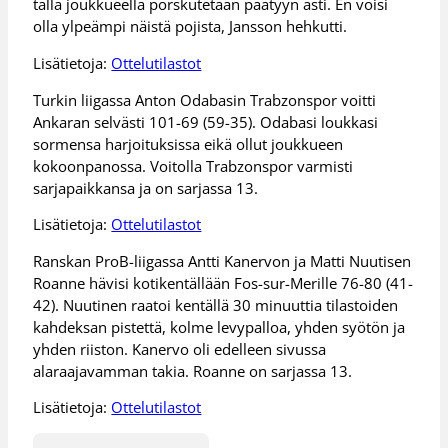
tällä joukkueella porskutetaan päätyyn asti. En voisi
olla ylpeämpi näistä pojista, Jansson hehkutti.
Lisätietoja:
Ottelutilastot
Turkin liigassa Anton Odabasin Trabzonspor voitti
Ankaran selvästi 101-69 (59-35). Odabasi loukkasi
sormensa harjoituksissa eikä ollut joukkueen
kokoonpanossa. Voitolla Trabzonspor varmisti
sarjapaikkansa ja on sarjassa 13.
Lisätietoja:
Ottelutilastot
Ranskan ProB-liigassa Antti Kanervon ja Matti Nuutisen
Roanne hävisi kotikentällään Fos-sur-Merille 76-80 (41-
42). Nuutinen raatoi kentällä 30 minuuttia tilastoiden
kahdeksan pistettä, kolme levypalloa, yhden syötön ja
yhden riiston. Kanervo oli edelleen sivussa
alaraajavamman takia. Roanne on sarjassa 13.
Lisätietoja:
Ottelutilastot