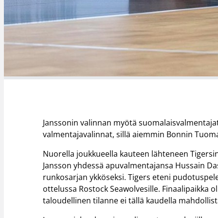
Janssonin valinnan myötä suomalaisvalmentaja
valmentajavalinnat, sillä aiemmin Bonnin Tuomas
Nuorella joukkueella kauteen lähteneen Tigersi
Jansson yhdessä apuvalmentajansa Hussain Dass
runkosarjan ykköseksi. Tigers eteni pudotuspele
ottelussa Rostock Seawolvesille. Finaalipaikka 
taloudellinen tilanne ei tällä kaudella mahdollis