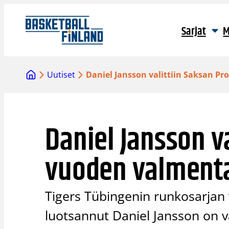
Siirry
sisältöön
Sarjat
M
Uutiset
Daniel Jansson valittiin Saksan P
Daniel Jansson v
vuoden valmenta
Tigers Tübingenin runkosarjan v
luotsannut Daniel Jansson on v