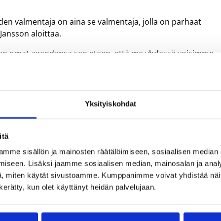
den valmentaja on aina se valmentaja, jolla on parhaat
 Jansson aloittaa.
aan omat agendansa sen eteen, että me yhdessä voisimme
simme kollektiivisesti paremmin ja ”ylisuoritimme” tämän
den valmentaja ja meidän pelaajastamme Ryan Mikesellista
Yksityiskohdat
anssonille valinta vuoden valmentajaksi oli jo uran kolmas.
L:n, vuoden valmentajan tittelin sekä myös ProB:ssä. Nyt
itä
n palkinto, Jansson naureskelee.
mme sisällön ja mainosten räätälöimiseen, sosiaalisen median
iseen. Lisäksi jaamme sosiaalisen median, mainosalan ja analy
, miten käytät sivustoamme. Kumppanimme voivat yhdistää näitä t
n kerätty, kun olet käyttänyt heidän palvelujaan.