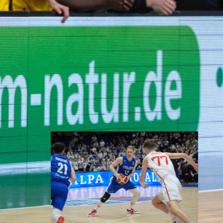
Susiladies päätti Tukholmassa
pelatun kahden ottelun
mittaisen miniturnauksen
tappioon, kun Ruotsi oli parempi
loppulukemin 73-68 (33-47).
Suomi pelaa seuraavan kerran
ensi viikonloppuna Helsingissä.