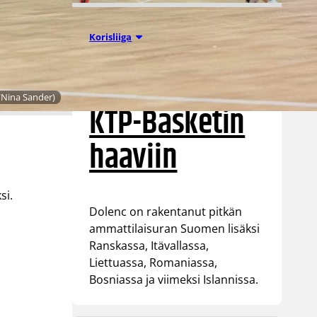
07.08.2026 09:23
Korisliiga
Daniel Dolenc
/Nina Sander)
KTP-Basketin
haaviin
si.
Dolenc on rakentanut pitkän
ammattilaisuran Suomen lisäksi
Ranskassa, Itävallassa,
Liettuassa, Romaniassa,
Bosniassa ja viimeksi Islannissa.