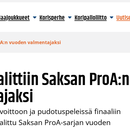
aajoukkueet
Korisperhe
Koripalloliitto
Uutis
roA:n vuoden valmentajaksi
alittiin Saksan ProA:n
jaksi
oittoon ja pudotuspeleissä finaaliin
alittu Saksan ProA-sarjan vuoden