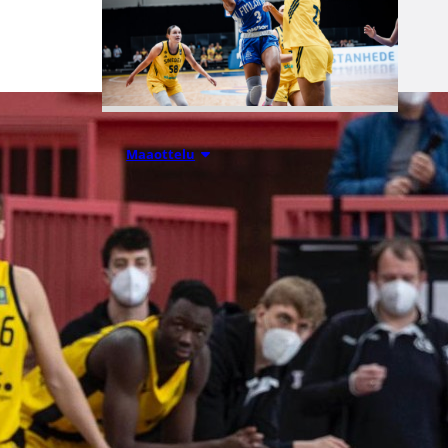
07.08.2026 21:42
Maaottelu
Ruotsi piirun
verran
Susiladiesia
parempi
Tukholmassa