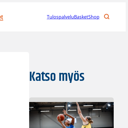
et
Tulospalvelu
BasketShop
Katso myös