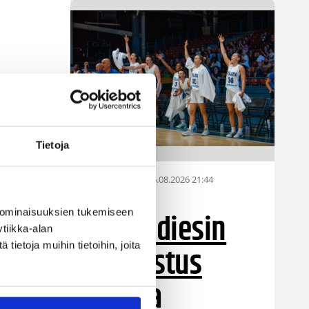
Tietoja
06.08.2026 21:44
Maaottelu
Susiladiesin
 ominaisuuksien tukemiseen
tiikka-alan
puolustus
ietoja muihin tietoihin, joita
rautaa