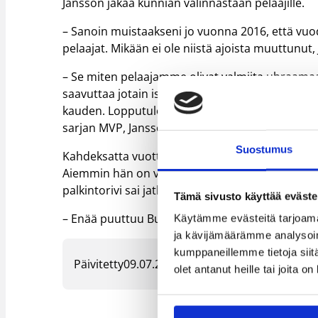
Jansson jakaa kunnian valinnastaan pelaajille.
– Sanoin muistaakseni jo vuonna 2016, että vuo
pelaajat. Mikään ei ole niistä ajoista muuttunut,
– Se miten pelaajamme olivat valmiita uhraam
saavuttaa jotain isompaa, oli se syy miksi pela
kauden. Lopputuloksena minusta leivottiin vuo
sarjan MVP, Jansson sanoo.
Suostumus
Kahdeksatta vuottaan Saksassa valmentaneelle J
Aiemmin hän on voittanut U19 Bundesliigan, NBB
palkintorivi sai jatkoa ProA:n valinnalla.
Tämä sivusto käyttää eväste
– Enää puuttuu Bundesliigan vuoden valmentaja
Käytämme evästeitä tarjoama
ja kävijämäärämme analysoim
kumppaneillemme tietoja siitä
Päivitetty
09.07.2022
olet antanut heille tai joita o