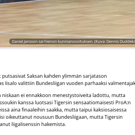
Daniel Jansson sai hienon kunnianosoituksen. (Kuva: Dennis Duddek
t putsasivat Saksan kahden ylimmän sarjatason
 Iisalo valittiin Bundesliigan vuoden parhaaksi valmentajak
n niskaan ei ennakkoon menestystoiveita ladottu, mutta
oukin kanssa luotsasi Tigersin sensaatiomaisesti ProA:n
issä aina finaaleihin saakka, mutta taipui kaksiosaisessa
olisi oikeuttanut nousuun Bundesliigaan, mutta Tigersin
tanut liigalisenssin hakemista.