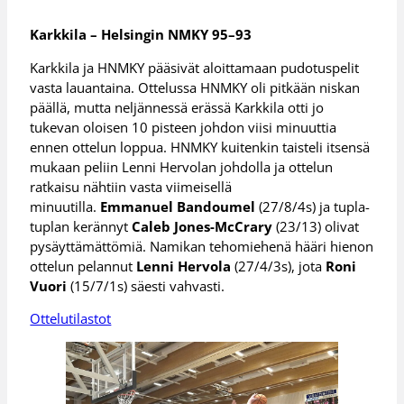
Karkkila – Helsingin NMKY 95–93
Karkkila ja HNMKY pääsivät aloittamaan pudotuspelit
vasta lauantaina. Ottelussa HNMKY oli pitkään niskan
päällä, mutta neljännessä erässä Karkkila otti jo
tukevan oloisen 10 pisteen johdon viisi minuuttia
ennen ottelun loppua. HNMKY kuitenkin taisteli itsensä
mukaan peliin Lenni Hervolan johdolla ja ottelun
ratkaisu nähtiin vasta viimeisellä
minuutilla.
Emmanuel Bandoumel
(27/8/4s) ja tupla-
tuplan kerännyt
Caleb Jones-McCrary
(23/13) olivat
pysäyttämättömiä. Namikan tehomiehenä hääri hienon
ottelun pelannut
Lenni Hervola
(27/4/3s), jota
Roni
Vuori
(15/7/1s) säesti vahvasti.
Ottelutilastot