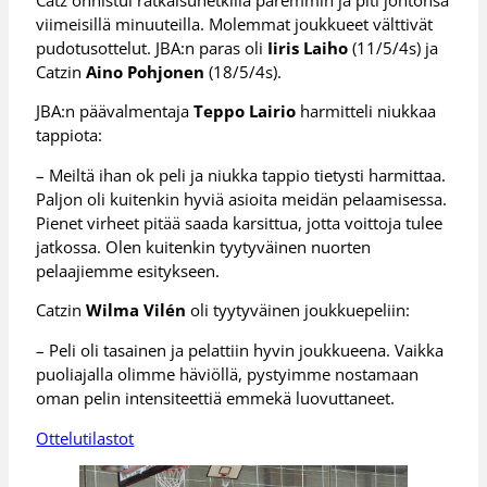
viimeisillä minuuteilla. Molemmat joukkueet välttivät
pudotusottelut. JBA:n paras oli
Iiris Laiho
(11/5/4s) ja
Catzin
Aino Pohjonen
(18/5/4s).
JBA:n päävalmentaja
Teppo Lairio
harmitteli niukkaa
tappiota:
– Meiltä ihan ok peli ja niukka tappio tietysti harmittaa.
Paljon oli kuitenkin hyviä asioita meidän pelaamisessa.
Pienet virheet pitää saada karsittua, jotta voittoja tulee
jatkossa. Olen kuitenkin tyytyväinen nuorten
pelaajiemme esitykseen.
Catzin
Wilma Vilén
oli tyytyväinen joukkuepeliin:
– Peli oli tasainen ja pelattiin hyvin joukkueena. Vaikka
puoliajalla olimme häviöllä, pystyimme nostamaan
oman pelin intensiteettiä emmekä luovuttaneet.
Ottelutilastot