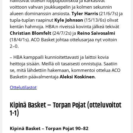
hallitsivat ottelun loppupuoliskoa ja karkasivat
voittoon vahvan joukkuepelin ja kolmen sekunnin
alueen dominanssin ansiosta.
Tyler Harris
(21/6/7s) ja
tupla-tuplan raapinut
Kyle Johnson
(15/13/6s) olivat
kentän hahmoja. HBA:n riveissä kovinta jälkeä tekivät
Christian Blomfelt
(24/7/2s) ja
Reino Saivosalmi
(18/4/1s). ACO Basket johtaa ottelusarjaa nyt voitoin
2–0.
– HBA kamppaili kunnioitettavasti ja laittoi kovia
heittoja sisään. Meillä oli tasaisesti onnistujia. Saatiin
se, mitä lähdettiin hakemaan, kommentoi ottelua ACO
Basketin päävalmentaja
Aleksi Koskinen
.
Ottelutilastot
Kipinä Basket – Torpan Pojat (otteluvoitot
1-1)
Kipinä Basket – Torpan Pojat 90–82