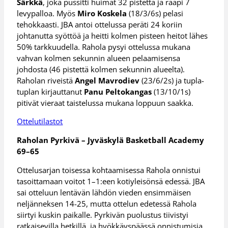
Särkkä
, joka pussitti huimat 32 pistettä ja raapi 7
levypalloa. Myös
Miro Koskela
(18/3/6s) pelasi
tehokkaasti. JBA antoi ottelussa peräti 24 koriin
johtanutta syöttöä ja heitti kolmen pisteen heitot lähes
50% tarkkuudella. Rahola pysyi ottelussa mukana
vahvan kolmen sekunnin alueen pelaamisensa
johdosta (46 pistettä kolmen sekunnin alueelta).
Raholan riveistä
Angel Mavrodiev
(23/6/2s) ja tupla-
tuplan kirjauttanut
Panu Peltokangas
(13/10/1s)
pitivät vieraat taistelussa mukana loppuun saakka.
Ottelutilastot
Raholan Pyrkivä – Jyväskylä Basketball Academy
69–65
Ottelusarjan toisessa kohtaamisessa Rahola onnistui
tasoittamaan voitot 1–1:een kotiyleisönsä edessä. JBA
sai otteluun lentävän lähdön vieden ensimmäisen
neljänneksen 14-25, mutta ottelun edetessä Rahola
siirtyi kuskin paikalle. Pyrkivän puolustus tiivistyi
ratkaisevilla hetkillä, ja hyökkäyspäässä onnistumisia