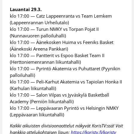
Lauantai 29.3.
klo 17:00 — Catz Lappeenranta vs Team Lemkem
(Lappeenrannan Urheilutalo)
klo 17:00 — Turun NMKY vs Torpan Pojat II
(Nunnavuoren palloiluhalli)
klo 17:00 — Äänekosken Huima vs Feeniks Basket
(Äänekoski Areena Pankkari)
klo 17:00 — Pantterit vs Espoo Basket Team II
(Herttoniemenrannan liikuntahalli)
klo 17:00 — Pyrintö Akatemia vs Puhuttaret (Pyynikin
palloiluhalli)
klo 17:00 — Peli-Karhut Akatemia vs Tapiolan Honka II
(Karhulan liikuntahalli)
klo 17:00 — Salon Vilpas vs Jyväskylä Basketball
Academy (Perniön liikuntahalli)
klo 17:00 — Leppävaaran Pyrintö vs Helsingin NMKY
(Leppävaaran liikuntahalli)
Kaikki aikuisten divisioonaottelut näkyvät KorisTV:ssä! Voit
hankkia ottelukohtaisen lipun:
https://koristv.fi/koristv