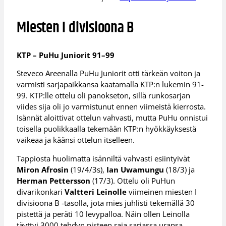
Miesten I divisioona B
KTP – PuHu Juniorit 91–99
Steveco Areenalla PuHu Juniorit otti tärkeän voiton ja
varmisti sarjapaikkansa kaatamalla KTP:n lukemin 91-
99. KTP:lle ottelu oli panokseton, sillä runkosarjan
viides sija oli jo varmistunut ennen viimeistä kierrosta.
Isännät aloittivat ottelun vahvasti, mutta PuHu onnistui
toisella puolikkaalla tekemään KTP:n hyökkäyksestä
vaikeaa ja käänsi ottelun itselleen.
Tappiosta huolimatta isänniltä vahvasti esiintyivät
Miron Afrosin
(19/4/3s),
Ian Uwamungu
(18/3) ja
Herman Pettersson
(17/3). Ottelu oli PuHun
divarikonkari
Valtteri Leinolle
viimeinen miesten I
divisioona B -tasolla, jota mies juhlisti tekemällä 30
pistettä ja peräti 10 levypalloa. Näin ollen Leinolla
täyttyi 3000 tehdyn pisteen raja sarjassa uransa