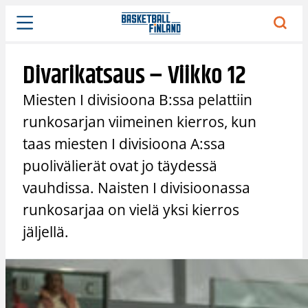
Siirry
sisältöön
Divarikatsaus – Viikko 12
Miesten I divisioona B:ssa pelattiin
runkosarjan viimeinen kierros, kun
taas miesten I divisioona A:ssa
puolivälierät ovat jo täydessä
vauhdissa. Naisten I divisioonassa
runkosarjaa on vielä yksi kierros
jäljellä.