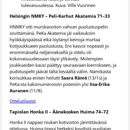
tulevaisuudessa. Kuva: Ville Vuorinen
Helsingin NMKY – Peli-Karhut Akatemia 71–33
HNMKY otti murskavoiton vahvan puolustuspelin
siivittämänä. PeKa Akatemia jäi vaikeuksiin
hyökkäyspäässä eikä löytänyt keinoja murtaa
kotijoukkueen puolustusta. Ero kasvoi nopeasti jo
ensimmäisellä neljänneksellä ja ottelu oli
kokonaisuudessaan täysi ylikävely. Molempien
joukkueiden kausi päättyy seuraavaan kierrokseen, ja
pudotuspelit jäävät tältä keväältä väliin. Namikasta
korisukkaa eniten heilutti
Saara Rämö
(13/1s) ja
PeKa:sta kaksinumeroisiin pisteisiin ylsi
Iisa-Erika
Auranen
(11/8).
Ottelutilastot
Tapiolan Honka II – Äänekosken Huima 74–72
Honka II nappasi niukan kotivoiton jännittävässä
ottelussa. Huima tippui hetkeksi kyydistä puoliajan