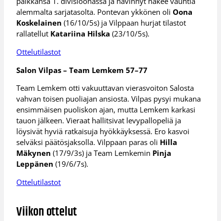
paikkansa 1. divisioonassa ja hävinnyt hakee vauhtia
alemmalta sarjatasolta. Pontevan ykkönen oli
Oona
Koskelainen
(16/10/5s) ja Vilppaan hurjat tilastot
rallatellut
Katariina Hilska
(23/10/5s).
Ottelutilastot
Salon Vilpas – Team Lemkem 57–77
Team Lemkem otti vakuuttavan vierasvoiton Salosta
vahvan toisen puoliajan ansiosta. Vilpas pysyi mukana
ensimmäisen puoliskon ajan, mutta Lemkem karkasi
tauon jälkeen. Vieraat hallitsivat levypallopeliä ja
löysivät hyviä ratkaisuja hyökkäyksessä. Ero kasvoi
selväksi päätösjaksolla. Vilppaan paras oli
Hilla
Mäkynen
(17/9/3s) ja Team Lemkemin
Pinja
Leppänen
(19/6/7s).
Ottelutilastot
Viikon ottelut