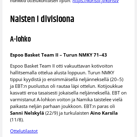
hankkia ottelukohtaisen lipun:
https://koristv.fi/koristv
Naisten I divisioona
A-lohko
Espoo Basket Team II – Turun NMKY 71–43
Espoo Basket Team II otti vakuuttavan kotivoiton
hallitsemalla ottelua alusta loppuun. Turun NMKY
tippui kyydistä jo ensimmäisellä neljänneksellä (20–5)
ja EBT:n puolustus oli rautaa läpi ottelun. Kotijoukkue
kasvatti eroa tasaisesti jokaisella neljänneksellä. EBT on
varmistanut A-lohkon voiton ja Namika taistelee vielä
paikasta neljän parhaan joukkoon. EBT:n paras oli
Sanni Nelskylä
(22/9) ja turkulaisten
Aino Karsila
(11/8).
Ottelutilastot