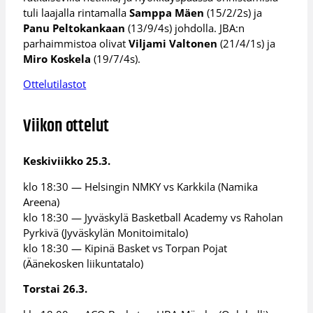
tuli laajalla rintamalla
Samppa Mäen
(15/2/2s) ja
Panu Peltokankaan
(13/9/4s) johdolla. JBA:n
parhaimmistoa olivat
Viljami Valtonen
(21/4/1s) ja
Miro Koskela
(19/7/4s).
Ottelutilastot
Viikon ottelut
Keskiviikko 25.3.
klo 18:30 — Helsingin NMKY vs Karkkila (Namika
Areena)
klo 18:30 — Jyväskylä Basketball Academy vs Raholan
Pyrkivä (Jyväskylän Monitoimitalo)
klo 18:30 — Kipinä Basket vs Torpan Pojat
(Äänekosken liikuntatalo)
Torstai 26.3.