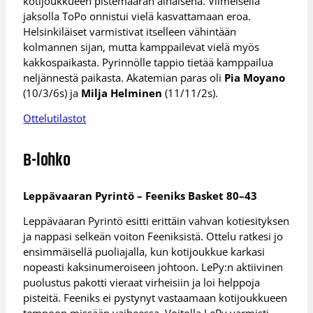
kotijoukkueen pistemäärän alhaisena. Viimeisellä
jaksolla ToPo onnistui vielä kasvattamaan eroa.
Helsinkiläiset varmistivat itselleen vähintään
kolmannen sijan, mutta kamppailevat vielä myös
kakkospaikasta. Pyrinnölle tappio tietää kamppailua
neljännestä paikasta. Akatemian paras oli
Pia Moyano
(10/3/6s) ja
Milja Helminen
(11/11/2s).
Ottelutilastot
B-lohko
Leppävaaran Pyrintö – Feeniks Basket 80–43
Leppävaaran Pyrintö esitti erittäin vahvan kotiesityksen
ja nappasi selkeän voiton Feeniksistä. Ottelu ratkesi jo
ensimmäisellä puoliajalla, kun kotijoukkue karkasi
nopeasti kaksinumeroiseen johtoon. LePy:n aktiivinen
puolustus pakotti vieraat virheisiin ja loi helppoja
pisteitä. Feeniks ei pystynyt vastaamaan kotijoukkueen