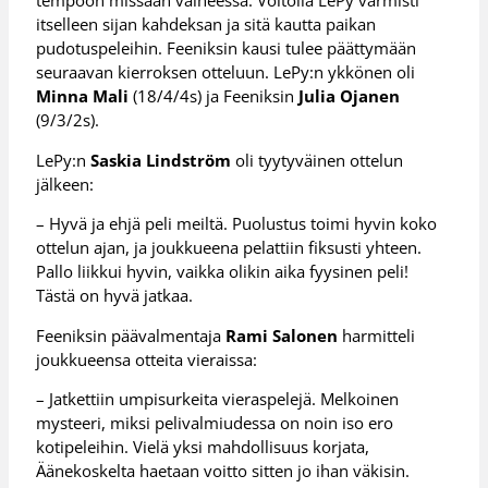
tempoon missään vaiheessa. Voitolla LePy varmisti
itselleen sijan kahdeksan ja sitä kautta paikan
pudotuspeleihin. Feeniksin kausi tulee päättymään
seuraavan kierroksen otteluun. LePy:n ykkönen oli
Minna Mali
(18/4/4s) ja Feeniksin
Julia Ojanen
(9/3/2s).
LePy:n
Saskia Lindström
oli tyytyväinen ottelun
jälkeen:
– Hyvä ja ehjä peli meiltä. Puolustus toimi hyvin koko
ottelun ajan, ja joukkueena pelattiin fiksusti yhteen.
Pallo liikkui hyvin, vaikka olikin aika fyysinen peli!
Tästä on hyvä jatkaa.
Feeniksin päävalmentaja
Rami Salonen
harmitteli
joukkueensa otteita vieraissa:
– Jatkettiin umpisurkeita vieraspelejä. Melkoinen
mysteeri, miksi pelivalmiudessa on noin iso ero
kotipeleihin. Vielä yksi mahdollisuus korjata,
Äänekoskelta haetaan voitto sitten jo ihan väkisin.