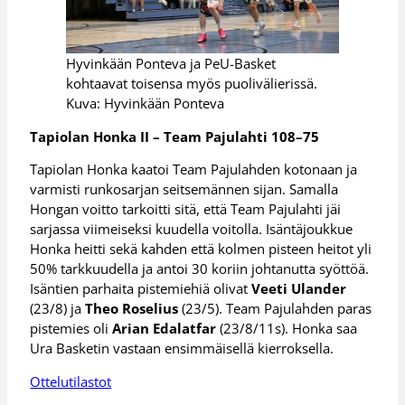
Hyvinkään Ponteva ja PeU-Basket
kohtaavat toisensa myös puolivälierissä.
Kuva: Hyvinkään Ponteva
Tapiolan Honka II – Team Pajulahti 108–75
Tapiolan Honka kaatoi Team Pajulahden kotonaan ja
varmisti runkosarjan seitsemännen sijan. Samalla
Hongan voitto tarkoitti sitä, että Team Pajulahti jäi
sarjassa viimeiseksi kuudella voitolla. Isäntäjoukkue
Honka heitti sekä kahden että kolmen pisteen heitot yli
50% tarkkuudella ja antoi 30 koriin johtanutta syöttöä.
Isäntien parhaita pistemiehiä olivat
Veeti Ulander
(23/8) ja
Theo Roselius
(23/5). Team Pajulahden paras
pistemies oli
Arian Edalatfar
(23/8/11s). Honka saa
Ura Basketin vastaan ensimmäisellä kierroksella.
Ottelutilastot