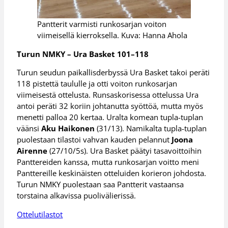
Pantterit varmisti runkosarjan voiton
viimeisellä kierroksella. Kuva: Hanna Ahola
Turun NMKY – Ura Basket 101–118
Turun seudun paikallisderbyssä Ura Basket takoi peräti
118 pistettä taululle ja otti voiton runkosarjan
viimeisestä ottelusta. Runsaskorisessa ottelussa Ura
antoi peräti 32 koriin johtanutta syöttöä, mutta myös
menetti palloa 20 kertaa. Uralta komean tupla-tuplan
väänsi
Aku Haikonen
(31/13). Namikalta tupla-tuplan
puolestaan tilastoi vahvan kauden pelannut
Joona
Airenne
(27/10/5s). Ura Basket päätyi tasavoittoihin
Panttereiden kanssa, mutta runkosarjan voitto meni
Panttereille keskinäisten otteluiden korieron johdosta.
Turun NMKY puolestaan saa Pantterit vastaansa
torstaina alkavissa puolivälierissä.
Ottelutilastot