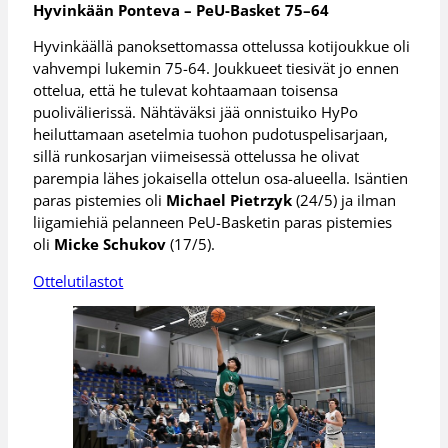
Hyvinkään Ponteva – PeU-Basket 75–64
Hyvinkäällä panoksettomassa ottelussa kotijoukkue oli
vahvempi lukemin 75-64. Joukkueet tiesivät jo ennen
ottelua, että he tulevat kohtaamaan toisensa
puolivälierissä. Nähtäväksi jää onnistuiko HyPo
heiluttamaan asetelmia tuohon pudotuspelisarjaan,
sillä runkosarjan viimeisessä ottelussa he olivat
parempia lähes jokaisella ottelun osa-alueella. Isäntien
paras pistemies oli
Michael Pietrzyk
(24/5) ja ilman
liigamiehiä pelanneen PeU-Basketin paras pistemies
oli
Micke Schukov
(17/5).
Ottelutilastot