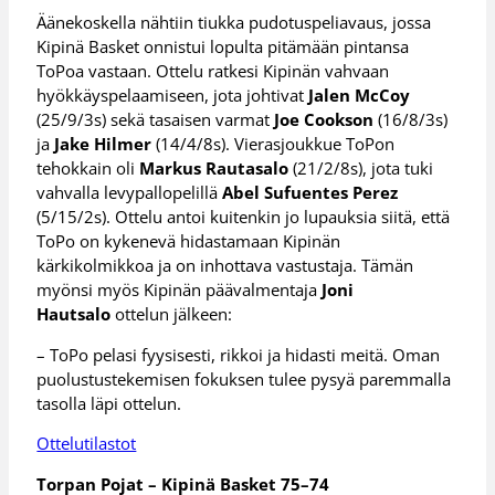
Äänekoskella nähtiin tiukka pudotuspeliavaus, jossa
Kipinä Basket onnistui lopulta pitämään pintansa
ToPoa vastaan. Ottelu ratkesi Kipinän vahvaan
hyökkäyspelaamiseen, jota johtivat
Jalen McCoy
(25/9/3s) sekä tasaisen varmat
Joe Cookson
(16/8/3s)
ja
Jake Hilmer
(14/4/8s). Vierasjoukkue ToPon
tehokkain oli
Markus Rautasalo
(21/2/8s), jota tuki
vahvalla levypallopelillä
Abel Sufuentes Perez
(5/15/2s). Ottelu antoi kuitenkin jo lupauksia siitä, että
ToPo on kykenevä hidastamaan Kipinän
kärkikolmikkoa ja on inhottava vastustaja. Tämän
myönsi myös Kipinän päävalmentaja
Joni
Hautsalo
ottelun jälkeen:
– ToPo pelasi fyysisesti, rikkoi ja hidasti meitä. Oman
puolustustekemisen fokuksen tulee pysyä paremmalla
tasolla läpi ottelun.
Ottelutilastot
Torpan Pojat – Kipinä Basket 75–74