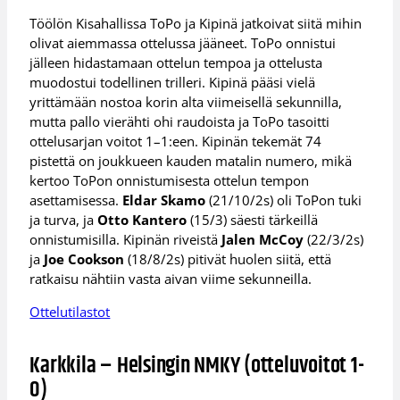
Töölön Kisahallissa ToPo ja Kipinä jatkoivat siitä mihin
olivat aiemmassa ottelussa jääneet. ToPo onnistui
jälleen hidastamaan ottelun tempoa ja ottelusta
muodostui todellinen trilleri. Kipinä pääsi vielä
yrittämään nostoa korin alta viimeisellä sekunnilla,
mutta pallo vierähti ohi raudoista ja ToPo tasoitti
ottelusarjan voitot 1–1:een. Kipinän tekemät 74
pistettä on joukkueen kauden matalin numero, mikä
kertoo ToPon onnistumisesta ottelun tempon
asettamisessa.
Eldar Skamo
(21/10/2s) oli ToPon tuki
ja turva, ja
Otto Kantero
(15/3) säesti tärkeillä
onnistumisilla. Kipinän riveistä
Jalen McCoy
(22/3/2s)
ja
Joe Cookson
(18/8/2s) pitivät huolen siitä, että
ratkaisu nähtiin vasta aivan viime sekunneilla.
Ottelutilastot
Karkkila – Helsingin NMKY (otteluvoitot 1-
0)