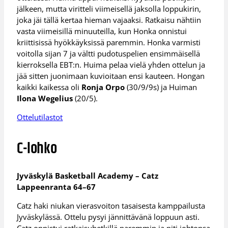
jälkeen, mutta viritteli viimeisellä jaksolla loppukirin,
joka jäi tällä kertaa hieman vajaaksi. Ratkaisu nähtiin
vasta viimeisillä minuuteilla, kun Honka onnistui
kriittisissä hyökkäyksissä paremmin. Honka varmisti
voitolla sijan 7 ja vältti pudotuspelien ensimmäisellä
kierroksella EBT:n. Huima pelaa vielä yhden ottelun ja
jää sitten juonimaan kuvioitaan ensi kauteen. Hongan
kaikki kaikessa oli
Ronja Orpo
(30/9/9s) ja Huiman
Ilona Wegelius
(20/5).
Ottelutilastot
C-lohko
Jyväskylä Basketball Academy – Catz
Lappeenranta 64–67
Catz haki niukan vierasvoiton tasaisesta kamppailusta
Jyväskylässä. Ottelu pysyi jännittävänä loppuun asti.
Catz onnistui ratkaisuhetkillä paremmin ja piti johtonsa