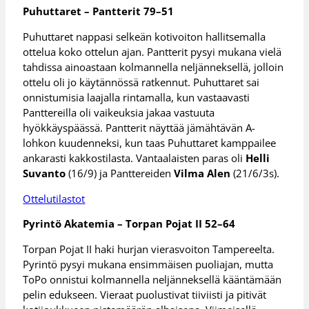
Puhuttaret – Pantterit 79–51
Puhuttaret nappasi selkeän kotivoiton hallitsemalla
ottelua koko ottelun ajan. Pantterit pysyi mukana vielä
tahdissa ainoastaan kolmannella neljänneksellä, jolloin
ottelu oli jo käytännössä ratkennut. Puhuttaret sai
onnistumisia laajalla rintamalla, kun vastaavasti
Panttereilla oli vaikeuksia jakaa vastuuta
hyökkäyspäässä. Pantterit näyttää jämähtävän A-
lohkon kuudenneksi, kun taas Puhuttaret kamppailee
ankarasti kakkostilasta. Vantaalaisten paras oli
Helli
Suvanto
(16/9) ja Panttereiden
Vilma Alen
(21/6/3s).
Ottelutilastot
Pyrintö Akatemia – Torpan Pojat II 52–64
Torpan Pojat II haki hurjan vierasvoiton Tampereelta.
Pyrintö pysyi mukana ensimmäisen puoliajan, mutta
ToPo onnistui kolmannella neljänneksellä kääntämään
pelin edukseen. Vieraat puolustivat tiiviisti ja pitivät