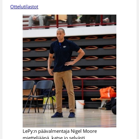
Ottelutilastot
LePy:n päävalmentaja Nigel Moore
mietteliäänä, katse jo selvästi