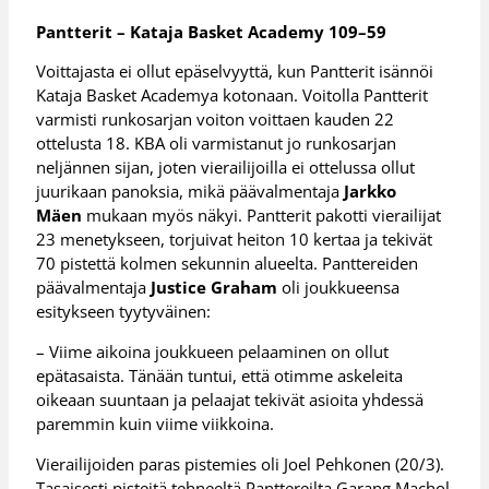
Pantterit – Kataja Basket Academy 109–59
Voittajasta ei ollut epäselvyyttä, kun Pantterit isännöi
Kataja Basket Academya kotonaan. Voitolla Pantterit
varmisti runkosarjan voiton voittaen kauden 22
ottelusta 18. KBA oli varmistanut jo runkosarjan
neljännen sijan, joten vierailijoilla ei ottelussa ollut
juurikaan panoksia, mikä päävalmentaja
Jarkko
Mäen
mukaan myös näkyi. Pantterit pakotti vierailijat
23 menetykseen, torjuivat heiton 10 kertaa ja tekivät
70 pistettä kolmen sekunnin alueelta. Panttereiden
päävalmentaja
Justice Graham
oli joukkueensa
esitykseen tyytyväinen:
– Viime aikoina joukkueen pelaaminen on ollut
epätasaista. Tänään tuntui, että otimme askeleita
oikeaan suuntaan ja pelaajat tekivät asioita yhdessä
paremmin kuin viime viikkoina.
Vierailijoiden paras pistemies oli Joel Pehkonen (20/3).
Tasaisesti pisteitä tehneeltä Panttereilta Garang Machol