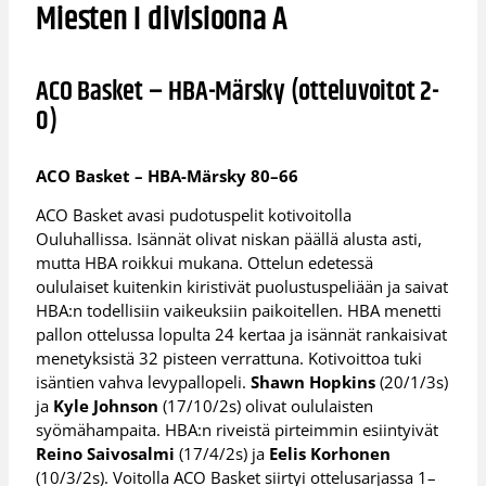
Miesten I divisioona A
ACO Basket – HBA-Märsky (otteluvoitot 2-
0)
ACO Basket – HBA-Märsky 80–66
ACO Basket avasi pudotuspelit kotivoitolla
Ouluhallissa. Isännät olivat niskan päällä alusta asti,
mutta HBA roikkui mukana. Ottelun edetessä
oululaiset kuitenkin kiristivät puolustuspeliään ja saivat
HBA:n todellisiin vaikeuksiin paikoitellen. HBA menetti
pallon ottelussa lopulta 24 kertaa ja isännät rankaisivat
menetyksistä 32 pisteen verrattuna. Kotivoittoa tuki
isäntien vahva levypallopeli.
Shawn Hopkins
(20/1/3s)
ja
Kyle Johnson
(17/10/2s) olivat oululaisten
syömähampaita. HBA:n riveistä pirteimmin esiintyivät
Reino Saivosalmi
(17/4/2s) ja
Eelis Korhonen
(10/3/2s). Voitolla ACO Basket siirtyi ottelusarjassa 1–