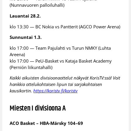
(Nunnavuoren palloiluhalli)
Lauantai 28.2.
klo 13:30 — BC Nokia vs Pantterit (AGCO Power Arena)
Sunnuntai 1.3.
klo 17:00 — Team Pajulahti vs Turun NMKY (Luhta
Areena)
klo 17:00 — PeU-Basket vs Kataja Basket Academy
(Perniön liikuntahalli)
Kaikki aikuisten divisioonaottelut näkyvät KorisTV:ssä! Voit
hankkia ottelukohtaisen lipun tai sarjakohtaisen
kausikortin.
https://koristv.fi/koristv
Miesten I divisioona A
ACO Basket – HBA-Märsky 104–69