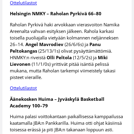
Ottelutilastot
Helsingin NMKY – Raholan Pyrkivä 66–80
Raholan Pyrkivä haki arvokkaan vierasvoiton Namika
Areenalta vahvan esityksen jälkeen. Rahola karkasi
toisella puoliajalla vietyään kolmannen neljänneksen
26–14.
Angel Mavrodiev
(26/6/6s) ja
Panu
Peltokangas
(25/13/1s) olivat pysäyttämättömiä.
HNMKY:n riveistä
Olli Peltola
(12/5/2s) ja
Miki
Lievonen
(11/1/0s) yrittivät pitää isäntiä pelissä
mukana, mutta Raholan tarkempi viimeistely takasi
pisteet vieraille.
Ottelutilastot
Äänekosken Huima – Jyväskylä Basketball
Academy 100–79
Huima palasi voittokantaan paikallisessa kamppailussa
kaatamalla JBA:n Pankkarilla. Huima otti ohjat käsiinsä
toisessa erässä ja piti JBA:n takanaan loppuun asti.