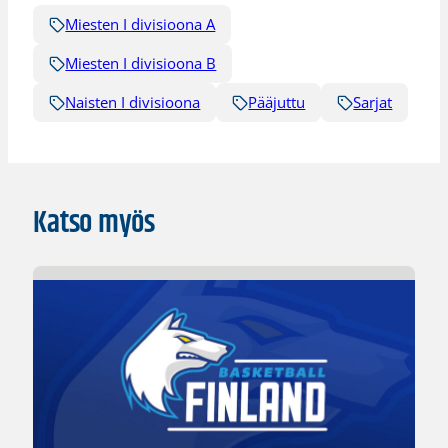
Miesten I divisioona A
Miesten I divisioona B
Naisten I divisioona
Pääjuttu
Sarjat
Katso myös