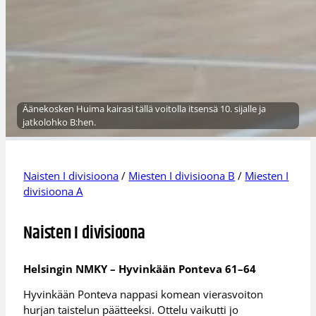
Äänekosken Huima kairasi tällä voitolla itsensä 10. sijalle ja
jatkolohko B:hen.
Naisten I divisioona
/
Miesten I divisioona B
/
Miesten I
divisioona A
Naisten I divisioona
Helsingin NMKY – Hyvinkään Ponteva 61–64
Hyvinkään Ponteva nappasi komean vierasvoiton
hurjan taistelun päätteeksi. Ottelu vaikutti jo