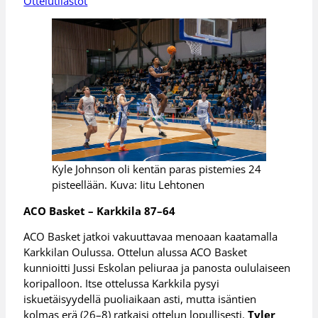
Ottelutilastot
Kyle Johnson oli kentän paras pistemies 24
pisteellään. Kuva: Iitu Lehtonen
ACO Basket – Karkkila 87–64
ACO Basket jatkoi vakuuttavaa menoaan kaatamalla
Karkkilan Oulussa. Ottelun alussa ACO Basket
kunnioitti Jussi Eskolan peliuraa ja panosta oululaiseen
koripalloon. Itse ottelussa Karkkila pysyi
iskuetäisyydellä puoliaikaan asti, mutta isäntien
kolmas erä (26–8) ratkaisi ottelun lopullisesti.
Tyler