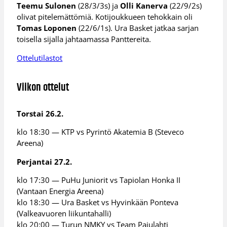
Teemu Sulonen
(28/3/3s) ja
Olli Kanerva
(22/9/2s)
olivat pitelemättömiä. Kotijoukkueen tehokkain oli
Tomas Loponen
(22/6/1s). Ura Basket jatkaa sarjan
toisella sijalla jahtaamassa Panttereita.
Ottelutilastot
Viikon ottelut
Torstai 26.2.
klo 18:30 — KTP vs Pyrintö Akatemia B (Steveco
Areena)
Perjantai 27.2.
klo 17:30 — PuHu Juniorit vs Tapiolan Honka II
(Vantaan Energia Areena)
klo 18:30 — Ura Basket vs Hyvinkään Ponteva
(Valkeavuoren liikuntahalli)
klo 20:00 — Turun NMKY vs Team Pajulahti