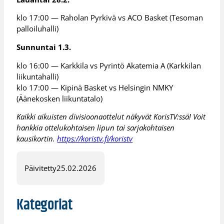
klo 17:00 — Raholan Pyrkivä vs ACO Basket (Tesoman
palloiluhalli)
Sunnuntai 1.3.
klo 16:00 — Karkkila vs Pyrintö Akatemia A (Karkkilan
liikuntahalli)
klo 17:00 — Kipinä Basket vs Helsingin NMKY
(Äänekosken liikuntatalo)
Kaikki aikuisten divisioonaottelut näkyvät KorisTV:ssä! Voit
hankkia ottelukohtaisen lipun tai sarjakohtaisen
kausikortin.
https://koristv.fi/koristv
Päivitetty
25.02.2026
Kategoriat