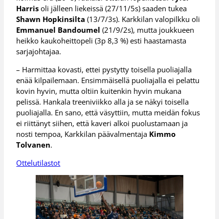
Harris
oli jälleen liekeissä (27/11/5s) saaden tukea
Shawn Hopkinsilta
(13/7/3s). Karkkilan valopilkku oli
Emmanuel Bandoumel
(21/9/2s), mutta joukkueen
heikko kaukoheittopeli (3p 8,3 %) esti haastamasta
sarjajohtajaa.
– Harmittaa kovasti, ettei pystytty toisella puoliajalla
enää kilpailemaan. Ensimmäisellä puoliajalla ei pelattu
kovin hyvin, mutta oltiin kuitenkin hyvin mukana
pelissä. Hankala treeniviikko alla ja se näkyi toisella
puoliajalla. En sano, että väsyttiin, mutta meidän fokus
ei riittänyt siihen, että kaveri alkoi puolustamaan ja
nosti tempoa, Karkkilan päävalmentaja
Kimmo
Tolvanen
.
Ottelutilastot