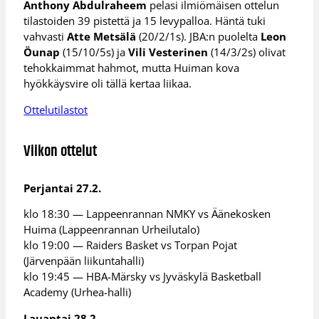
Anthony Abdulraheem
pelasi ilmiömäisen ottelun
tilastoiden 39 pistettä ja 15 levypalloa. Häntä tuki
vahvasti
Atte Metsälä
(20/2/1s). JBA:n puolelta
Leon
Öunap
(15/10/5s) ja
Vili Vesterinen
(14/3/2s) olivat
tehokkaimmat hahmot, mutta Huiman kova
hyökkäysvire oli tällä kertaa liikaa.
Ottelutilastot
Viikon ottelut
Perjantai 27.2.
klo 18:30 — Lappeenrannan NMKY vs Äänekosken
Huima (Lappeenrannan Urheilutalo)
klo 19:00 — Raiders Basket vs Torpan Pojat
(Järvenpään liikuntahalli)
klo 19:45 — HBA-Märsky vs Jyväskylä Basketball
Academy (Urhea-halli)
Lauantai 28.2.