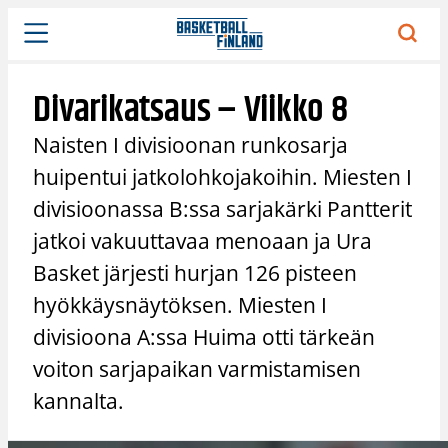
Siirry
sisältöön
Divarikatsaus – Viikko 8
Naisten I divisioonan runkosarja
huipentui jatkolohkojakoihin. Miesten I
divisioonassa B:ssa sarjakärki Pantterit
jatkoi vakuuttavaa menoaan ja Ura
Basket järjesti hurjan 126 pisteen
hyökkäysnäytöksen. Miesten I
divisioona A:ssa Huima otti tärkeän
voiton sarjapaikan varmistamisen
kannalta.