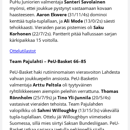
PuHu Juniorien valmentaja
Santeri Savolainen
myönsi, ettei joukkue pystynyt vastaamaan kovaan
haasteeseen.
Aaron Ekwere
(31/11/4s) dominoi
kenttää tupla-tuplallaan, ja
Ali Mode
(13/0/2s) säesti
tehokkaasti. Vieraiden paras pistemies oli
Saku
Korhonen
(22/7/2s). Pantterit pitää hallussaan sarjan
kärkipaikkaa 15 voitolla.
Ottelutilastot
Team Pajulahti – PeU-Basket 66–85
PeU-Basket haki rutiininomaisen vierasvoiton Lahdesta
vahvan joukkuepelin ansiosta. PeU-Basketin
valmentaja
Arttu Peltola
oli tyytyväinen
ryhtiliikkeeseen aiempiin peleihin verrattuna.
Thomas
Rönnholm
(25/7/9s) ja
Tino Yli-Junnila
(20/5/4s)
vastasivat vieraiden tehoista. Team Pajulahden
valopilkku oli
Sahmi Willoughby
(13/15/3s) väkevällä
tupla-tuplallaan. Ottelu jäi Willoughbyn viimeiseksi
Suomessa, sillä mies siirtyi Saksan Bundesliigaan. PeU-
Basket jatkaa sarjassa jaetulla neljännellä sijalla.