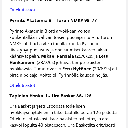
Ottelutilastot
Pyrintö Akatemia B – Turun NMKY 98–77
Pyrintö Akatemia B otti arvokkaan voiton
kotikentällään vahvan toisen puoliajan turvin. Turun
NMKY johti peliä vielä tauolla, mutta Pyrinnön
tiivistynyt puolustus ja onnistumiset kaaren takaa
käänsivät pelin.
Mikael Parsiala
(25/6/2s) ja
Eetu
Honkaniemi
(23/7/6s) johtivat tamperelaisten
hyökkäystä. Turun riveistä
Eetu Hytönen
(20/6/3s) oli
pirtein pelaaja. Voitto oli Pyrinnölle kauden neljäs.
Ottelutilastot
Tapiolan Honka II – Ura Basket 86–126
Ura Basket järjesti Espoossa todellisen
hyökkäysnäytöksen ja takoi taululle peräti 126 pistettä.
Ottelu oli alusta asti kaarinalaisten hallintaa, ja ero
kasvoi lopulta 40 pisteeseen. Ura Basketilta erityisesti