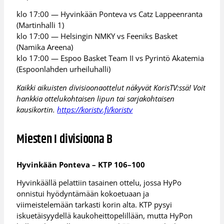
klo 17:00 — Hyvinkään Ponteva vs Catz Lappeenranta
(Martinhalli 1)
klo 17:00 — Helsingin NMKY vs Feeniks Basket
(Namika Areena)
klo 17:00 — Espoo Basket Team II vs Pyrintö Akatemia
(Espoonlahden urheiluhalli)
Kaikki aikuisten divisioonaottelut näkyvät KorisTV:ssä! Voit
hankkia ottelukohtaisen lipun tai sarjakohtaisen
kausikortin.
https://koristv.fi/koristv
Miesten I divisioona B
Hyvinkään Ponteva – KTP 106–100
Hyvinkäällä pelattiin tasainen ottelu, jossa HyPo
onnistui hyödyntämään kokoetuaan ja
viimeistelemään tarkasti korin alta. KTP pysyi
iskuetäisyydellä kaukoheittopelillään, mutta HyPon