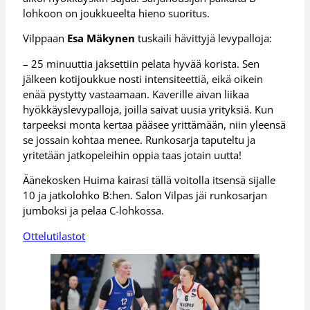
lohkoon on joukkueelta hieno suoritus.
Vilppaan
Esa Mäkynen
tuskaili hävittyjä levypalloja:
– 25 minuuttia jaksettiin pelata hyvää korista. Sen
jälkeen kotijoukkue nosti intensiteettiä, eikä oikein
enää pystytty vastaamaan. Kaverille aivan liikaa
hyökkäyslevypalloja, joilla saivat uusia yrityksiä. Kun
tarpeeksi monta kertaa pääsee yrittämään, niin yleensä
se jossain kohtaa menee. Runkosarja taputeltu ja
yritetään jatkopeleihin oppia taas jotain uutta!
Äänekosken Huima kairasi tällä voitolla itsensä sijalle
10 ja jatkolohko B:hen. Salon Vilpas jäi runkosarjan
jumboksi ja pelaa C-lohkossa.
Ottelutilastot