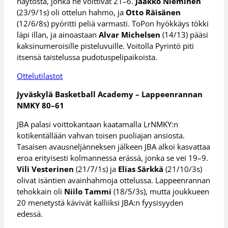
näytöstä, jonka he voittivat 21–6.
Jaakko Nieminen
(23/9/1s) oli ottelun hahmo, ja
Otto Räisänen
(12/6/8s) pyöritti peliä varmasti. ToPon hyökkäys tökki
läpi illan, ja ainoastaan
Alvar Michelsen
(14/13) pääsi
kaksinumeroisille pisteluvuille. Voitolla Pyrintö piti
itsensä taistelussa pudotuspelipaikoista.
Ottelutilastot
Jyväskylä Basketball Academy – Lappeenrannan
NMKY 80–61
JBA palasi voittokantaan kaatamalla LrNMKY:n
kotikentällään vahvan toisen puoliajan ansiosta.
Tasaisen avausneljänneksen jälkeen JBA alkoi kasvattaa
eroa erityisesti kolmannessa erässä, jonka se vei 19–9.
Vili Vesterinen
(21/7/1s) ja
Elias Särkkä
(21/10/3s)
olivat isäntien avainhahmoja ottelussa. Lappeenrannan
tehokkain oli
Niilo Tammi
(18/5/3s), mutta joukkueen
20 menetystä kävivät kalliiksi JBA:n fyysisyyden
edessä.