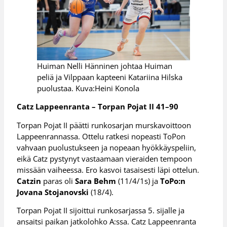
Huiman Nelli Hänninen johtaa Huiman
peliä ja Vilppaan kapteeni Katariina Hilska
puolustaa. Kuva:Heini Konola
Catz Lappeenranta – Torpan Pojat II 41–90
Torpan Pojat II päätti runkosarjan murskavoittoon
Lappeenrannassa. Ottelu ratkesi nopeasti ToPon
vahvaan puolustukseen ja nopeaan hyökkäyspeliin,
eikä Catz pystynyt vastaamaan vieraiden tempoon
missään vaiheessa. Ero kasvoi tasaisesti läpi ottelun.
Catzin
paras oli
Sara Behm
(11/4/1s) ja
ToPo:n
Jovana Stojanovski
(18/4).
Torpan Pojat II sijoittui runkosarjassa 5. sijalle ja
ansaitsi paikan jatkolohko A:ssa. Catz Lappeenranta