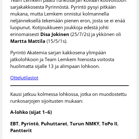
Team Lemkem päätti runkosarjan kovaan kotivoittoon
sarjakakkosesta Pyrinnöstä. Pyrintö pysyi pitkään
mukana, mutta Lemkem onnistui kolmannella
neljänneksellä tekemään pienen eron, josta se ei enää
luopunut. Kotijoukkueen joukkoja edestä johti
erinomaisesti
Disa Jokinen
(25/7/2s) ja ykkönen oli
Martta Mattila
(15/5/1s).
Pyrintö Akatemia sarjan kakkosena ylimpään
jatkolohkoon ja Team Lemkem hienosta voitosta
huolimatta sijalle 13 ja alimpaan lohkoon.
Ottelutilastot
Kausi jatkuu kolmessa lohkossa, jotka on muodostettu
runkosarjojen sijoitusten mukaan:
A-lohko (sijat 1–6)
EBT
,
Pyrintö
,
Puhuttaret
,
Turun NMKY
,
ToPo II
,
Pantterit