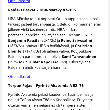
Ottelutilastot
Raiders Basket – HBA-Märsky 87–105
HBA-Märsky toipui nopeasti Oulun tappiostaan ja haki
tärkeät pisteet Järvenpäästä. Ottelu oli kolmannen erän
jälkeen vielä tasainen, mutta HBA karkasi
päätösneljänneksellä vietyään sen lukemin 30–17.
Benjamin Passila
(22/4/2s) ja
Reino Saivosalmi
(18/3/6s) johtivat HBA:n hyökkäystä, ja
Christian
Blomfelt
(17/7/3s) oli jälleen vahva. Kotijoukkue
Raidersin parhaimmistoa olivat
Sami Tahvanainen
(19/5/4s) ja
Oliver Rapo
(14/2/6s). Tulos syvensi
Raidersin ahdinkoa sarjan hännillä.
Ottelutilastot
Torpan Pojat – Pyrintö Akatemia A 52–76
Pyrintö Akatemia pelasi kauden parhaan pelinsä ja
nollasi ToPon täysin Töölön Kisahallissa. Erityisesti
ottelun viimeinen neljännes oli tamperelaisten