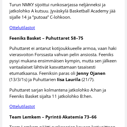
Turun NMKY sijoittui runkosarjassa neljänneksi ja
jatkolohko A kutsuu. Jyväskylä Basketball Academy jää
sijalle 14 ja ”putoaa” C-lohkoon.
Ottelutilastot
Feeniks Basket – Puhuttaret 58–75
Puhuttaret ei antanut kotijoukkueelle armoa, vaan haki
vierasvoiton Forssasta vahvan pelin ansiosta. Feeniks
pysyi mukana ensimmäisen kympin, mutta sen jälkeen
vantaalaiset lähtivät kasvattamaan tasaisesti
etumatkaansa. Feeniksin paras oli
Jenny Ojanen
(13/3/1s) ja Puhuttarien
Iisa Laurila
(21/7).
Puhuttaret sarjan kolmantena jatkolohko A:han ja
Feeniks Basket sijalta 11 jatkolohko B:hen.
Ottelutilastot
Team Lemkem – Pyrintö Akatemia 73–66