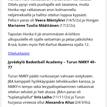
Ottelu pysyi vielä puoliajalle asti tasaisena, mutta
Honka repi ratkaisevan eron kolmannella
neljänneksellä ja hallitsi ottelun loppua kypsästi.
PeKa:n paras oli
Veera Mäntykivi
(14/5/2s) ja Hongan
Marianne Tuulia Määttänen
(17/2/2s).
Tapiolan Honka II jäi ensimmäisen A-lohkon
ulkopuolelle eli sijalle seitsemän ja pelaa jatkolohko
B:ssä, kuten myös Peli-Karhut Akatemia sijalla 12.
Ottelutilastot
Jyväskylä Basketball Academy – Turun NMKY 40–
77
Turun NMKY päätti runkosarjan vahvaan esitykseen.
JBA kamppaili hyökkäyspään tehokkuuden kanssa, ja
NMKY:n tempo sekä levypallopelaaminen ratkaisivat
ottelun selvästi jo heti alussa. JBA:n paras oli
”tuplatuplaillut”
Iiris Laiho
(11/11/2s) ja Turun
hurjassa vireessä ollut
Alexandra Ailus
(24/3/6s).