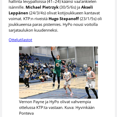
hallinta levypalloissa (41–24) käänsi vaa’ankielen
isännille.
Michael Pietrzyk
(30/5/6s) ja
Akseli
Leppänen
(24/3/4s) olivat kotijoukkueen kantavat
voimat. KTP:n riveistä
Hugo Stepanoff
(23/1/5s) oli
joukkueensa paras pistemies. HyPo nousi voitolla
sarjataulukon kuudenneksi.
Ottelutilastot
Vernon Payne ja HyPo olivat vahvempia
ottelussa KTP:ta vastaan. Kuva: Hyvinkään
Ponteva