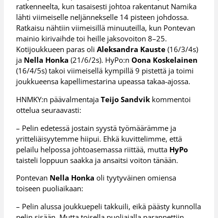
ratkenneelta, kun tasaisesti johtoa rakentanut Namika
lähti viimeiselle neljännekselle 14 pisteen johdossa.
Ratkaisu nähtiin viimeisillä minuuteilla, kun Pontevan
mainio kirivaihde toi heille jaksovoiton 8–25.
Kotijoukkueen paras oli
Aleksandra Kauste
(16/3/4s)
ja
Nella Honka
(21/6/2s). HyPo:n
Oona Koskelainen
(16/4/5s) takoi viimeisellä kympillä 9 pistettä ja toimi
joukkueensa kapellimestarina upeassa takaa-ajossa.
HNMKY:n päävalmentaja
Teijo Sandvik
kommentoi
ottelua seuraavasti:
– Pelin edetessä jostain syystä työmäärämme ja
yritteliäisyytemme hiipui. Ehkä kuvittelimme, että
pelailu helpossa johtoasemassa riittää, mutta
HyPo
taisteli loppuun saakka ja ansaitsi voiton tänään.
Pontevan
Nella Honka
oli tyytyväinen omiensa
toiseen puoliaikaan:
– Pelin alussa joukkuepeli takkuili, eikä päästy kunnolla
pelin sisään. Mutta toisella puoliajalla parannettiin