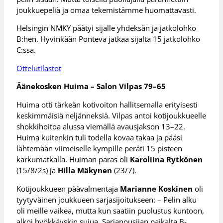
joukkuepeliä ja omaa tekemistämme huomattavasti.
Helsingin NMKY päätyi sijalle yhdeksän ja jatkolohko
B:hen. Hyvinkään Ponteva jatkaa sijalta 15 jatkolohko
C:ssa.
Ottelutilastot
Äänekosken Huima – Salon Vilpas 79–65
Huima otti tärkeän kotivoiton hallitsemalla erityisesti
keskimmäisiä neljänneksiä. Vilpas antoi kotijoukkueelle
shokkihoitoa alussa viemällä avausjakson 13–22.
Huima kuitenkin tuli todella kovaa takaa ja pääsi
lähtemään viimeiselle kympille peräti 15 pisteen
karkumatkalla. Huiman paras oli
Karoliina Rytkönen
(15/8/2s) ja
Hilla Mäkynen
(23/7).
Kotijoukkueen päävalmentaja
Marianne Koskinen
oli
tyytyväinen joukkueen sarjasijoitukseen: – Pelin alku
oli meille vaikea, mutta kun saatiin puolustus kuntoon,
alkoi hyökkäyskin sujua. Sarjanousijan paikalta B-