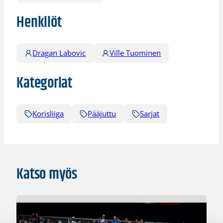
Henkilöt
Dragan Labovic
Ville Tuominen
Kategoriat
Korisliiga
Pääjuttu
Sarjat
Katso myös