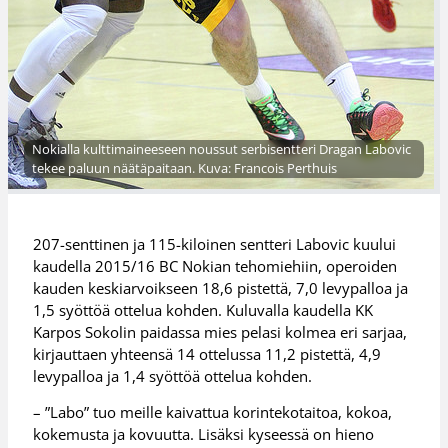
Nokialla kulttimaineeseen noussut serbisentteri Dragan Labovic
tekee paluun näätäpaitaan. Kuva: Francois Perthuis
207-senttinen ja 115-kiloinen sentteri Labovic kuului
kaudella 2015/16 BC Nokian tehomiehiin, operoiden
kauden keskiarvoikseen 18,6 pistettä, 7,0 levypalloa ja
1,5 syöttöä ottelua kohden. Kuluvalla kaudella KK
Karpos Sokolin paidassa mies pelasi kolmea eri sarjaa,
kirjauttaen yhteensä 14 ottelussa 11,2 pistettä, 4,9
levypalloa ja 1,4 syöttöä ottelua kohden.
– ”Labo” tuo meille kaivattua korintekotaitoa, kokoa,
kokemusta ja kovuutta. Lisäksi kyseessä on hieno