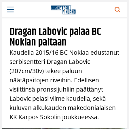
Siirry
sisältöön
Dragan Labovic palaa BC
Nokian paitaan
Kaudella 2015/16 BC Nokiaa edustanut
serbisentteri Dragan Labovic
(207cm/30v) tekee paluun
näätäpaitojen riveihin. Edellisen
visiittinsä pronssijuhliin päättänyt
Labovic pelasi viime kaudella, sekä
kuluvan alkukauden makedonialaisen
KK Karpos Sokolin joukkueessa.