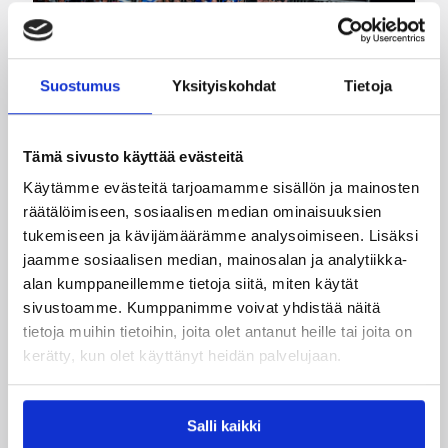
Suostumus
Yksityiskohdat
Tietoja
Tämä sivusto käyttää evästeitä
Käytämme evästeitä tarjoamamme sisällön ja mainosten
räätälöimiseen, sosiaalisen median ominaisuuksien
tukemiseen ja kävijämäärämme analysoimiseen. Lisäksi
09.08.2026 22:47
EM-kilpailut
jaamme sosiaalisen median, mainosalan ja analytiikka-
alan kumppaneillemme tietoja siitä, miten käytät
Suomen 18-vuotiaat tytöt
sivustoamme. Kumppanimme voivat yhdistää näitä
päättivät EM-kisat
tietoja muihin tietoihin, joita olet antanut heille tai joita on
kerätty, kun olet käyttänyt heidän palvelujaan.
pronssijuhliin
Suomen 18-vuotiaat tytöt päättivät EM-kisansa
Salli kaikki