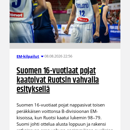
08.08.2026 22:56
EM-kilpailut
Suomen 16-vuotiaat pojat
kaatoivat Ruotsin vahvalla
esityksellä
Suomen 16-vuotiaat pojat nappasivat toisen
peräkkäisen voittonsa B-divisioonan EM-
kisoissa, kun Ruotsi kaatui lukemin 98–79.
Suomi johti ottelua alusta loppuun ja rakensi