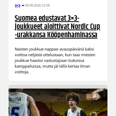
08.08.2026 22:58
3×3
Suomea edustavat 3×3-
joukkueet aloittivat Nordic Cup
-urakkansa Kööpenhaminassa
Naisten joukkue nappasi avauspäivänä kaksi
voittoa neljästä ottelustaan, kun taas miesten
joukkue haastoi vastustajiaan tiukoissa
kamppailuissa, mutta jäi tällä kertaa ilman
voittoja.