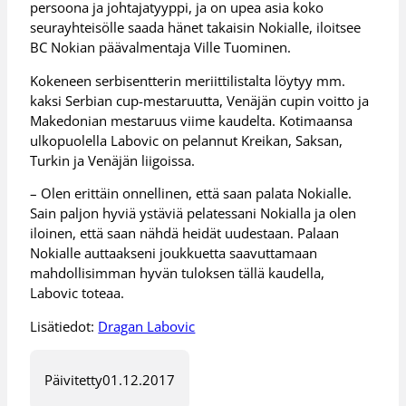
persoona ja johtajatyyppi, ja on upea asia koko
seurayhteisölle saada hänet takaisin Nokialle, iloitsee
BC Nokian päävalmentaja Ville Tuominen.
Kokeneen serbisentterin meriittilistalta löytyy mm.
kaksi Serbian cup-mestaruutta, Venäjän cupin voitto ja
Makedonian mestaruus viime kaudelta. Kotimaansa
ulkopuolella Labovic on pelannut Kreikan, Saksan,
Turkin ja Venäjän liigoissa.
– Olen erittäin onnellinen, että saan palata Nokialle.
Sain paljon hyviä ystäviä pelatessani Nokialla ja olen
iloinen, että saan nähdä heidät uudestaan. Palaan
Nokialle auttaakseni joukkuetta saavuttamaan
mahdollisimman hyvän tuloksen tällä kaudella,
Labovic toteaa.
Lisätiedot:
Dragan Labovic
Päivitetty
01.12.2017