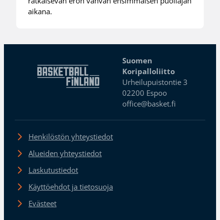
ratkaisevan eron vahvan ensimmäisen puoliajan
aikana.
Suomen
Koripalloliitto
Urheilupuistontie 3
02200 Espoo
office@basket.fi
Henkilöstön yhteystiedot
Alueiden yhteystiedot
Laskutustiedot
Käyttöehdot ja tietosuoja
Evästeet