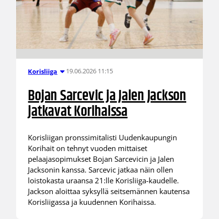
19.06.2026 11:15
Korisliiga
Bojan Sarcevic ja Jalen Jackson
jatkavat Korihaissa
Korisliigan pronssimitalisti Uudenkaupungin
Korihait on tehnyt vuoden mittaiset
pelaajasopimukset Bojan Sarcevicin ja Jalen
Jacksonin kanssa. Sarcevic jatkaa näin ollen
loistokasta uraansa 21:lle Korisliiga-kaudelle.
Jackson aloittaa syksyllä seitsemännen kautensa
Korisliigassa ja kuudennen Korihaissa.