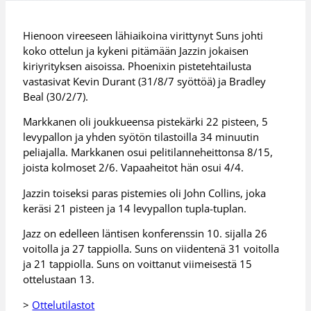
Hienoon vireeseen lähiaikoina virittynyt Suns johti
koko ottelun ja kykeni pitämään Jazzin jokaisen
kiriyrityksen aisoissa. Phoenixin pistetehtailusta
vastasivat Kevin Durant (31/8/7 syöttöä) ja Bradley
Beal (30/2/7).
Markkanen oli joukkueensa pistekärki 22 pisteen, 5
levypallon ja yhden syötön tilastoilla 34 minuutin
peliajalla. Markkanen osui pelitilanneheittonsa 8/15,
joista kolmoset 2/6. Vapaaheitot hän osui 4/4.
Jazzin toiseksi paras pistemies oli John Collins, joka
keräsi 21 pisteen ja 14 levypallon tupla-tuplan.
Jazz on edelleen läntisen konferenssin 10. sijalla 26
voitolla ja 27 tappiolla. Suns on viidentenä 31 voitolla
ja 21 tappiolla. Suns on voittanut viimeisestä 15
ottelustaan 13.
>
Ottelutilastot