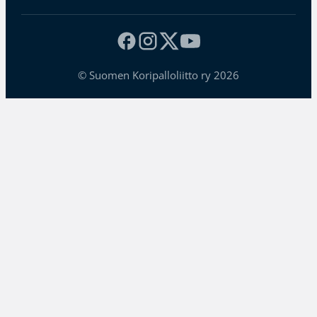
© Suomen Koripalloliitto ry 2026