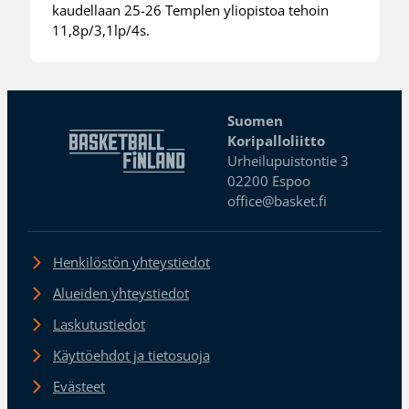
kaudellaan 25-26 Templen yliopistoa tehoin
11,8p/3,1lp/4s.
Suomen
Koripalloliitto
Urheilupuistontie 3
02200 Espoo
office@basket.fi
Henkilöstön yhteystiedot
Alueiden yhteystiedot
Laskutustiedot
Käyttöehdot ja tietosuoja
Evästeet