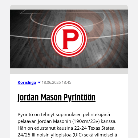
18.06.2026 13:45
Korisliiga
Jordan Mason Pyrintöön
Pyrintö on tehnyt sopimuksen pelintekijänä
pelaavan Jordan Masonin (190cm/23v) kanssa.
Hän on edustanut kausina 22-24 Texas Statea,
24/25 Illinoisin yliopistoa (UIC) sekä viimeisellä