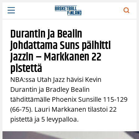
Siirry
sisältöön
Durantin ja Bealin
johdattama Suns päihitti
Jazzin – Markkanen 22
pistettä
NBA:ssa Utah Jazz hävisi Kevin
Durantin ja Bradley Bealin
tähdittämälle Phoenix Sunsille 115-129
(66-75). Lauri Markkanen tilastoi 22
pistettä ja 5 levypalloa.