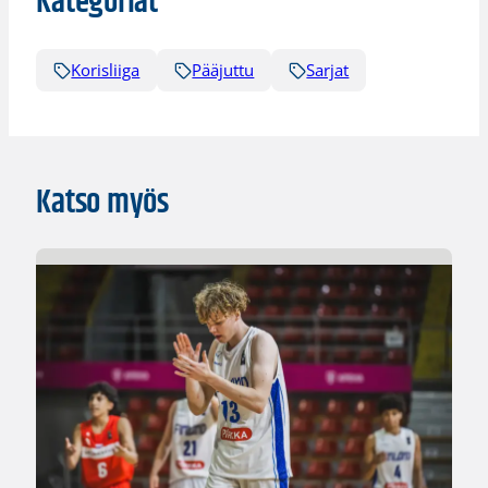
Kategoriat
Korisliiga
Pääjuttu
Sarjat
Katso myös