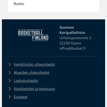
Ruotsi.
Suomen
Koripalloliitto
Urheilupuistontie 3
02200 Espoo
office@basket.fi
Henkilöstön yhteystiedot
Alueiden yhteystiedot
Laskutustiedot
Käyttöehdot ja tietosuoja
Evästeet