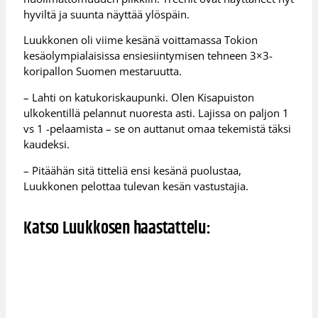
hyviltä ja suunta näyttää ylöspäin.
Luukkonen oli viime kesänä voittamassa Tokion
kesäolympialaisissa ensiesiintymisen tehneen 3×3-
koripallon Suomen mestaruutta.
– Lahti on katukoriskaupunki. Olen Kisapuiston
ulkokentillä pelannut nuoresta asti. Lajissa on paljon 1
vs 1 -pelaamista – se on auttanut omaa tekemistä täksi
kaudeksi.
– Pitäähän sitä titteliä ensi kesänä puolustaa,
Luukkonen pelottaa tulevan kesän vastustajia.
Katso Luukkosen haastattelu: