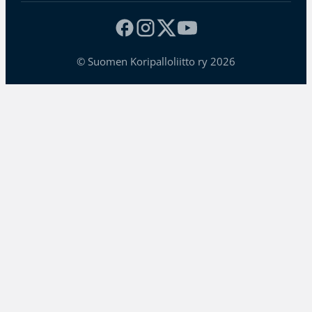
© Suomen Koripalloliitto ry 2026