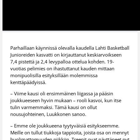
Parhaillaan käynnissä olevalla kaudella Lahti Basketball
Junioreiden kasvatti on kirjauttanut keskiarvoikseen
7,4 pistettä ja 2,4 levypalloa ottelua kohden. 19-
vuotias pelimies on ihastuttanut kauden mittaan
monipuolisilla esityksillään molemmissa
kenttäpäädyissä.
– Viime kausi oli ensimmäinen liigassa ja pääsin
joukkueeseen hyvin mukaan – rooli kasvoi, kun itse
tulin varmemmaksi. Tämä kausi on ollut
nousujohteinen, Luukkonen sanoo.
– Emme ole joukkueena tyytyväisiä esitykseemme.
Meille on tullut tiukkoja tappioita, joista osa on mennyt
huolimattomuuden piikkiin. Treenit ovat näyttäneet nyt