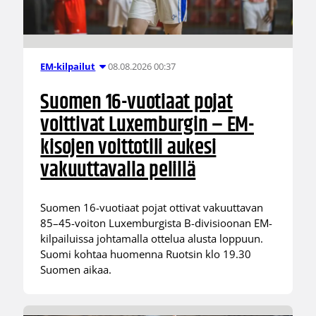
08.08.2026 00:37
EM-kilpailut
Suomen 16-vuotiaat pojat
voittivat Luxemburgin – EM-
kisojen voittotili aukesi
vakuuttavalla pelillä
Suomen 16-vuotiaat pojat ottivat vakuuttavan
85–45-voiton Luxemburgista B-divisioonan EM-
kilpailuissa johtamalla ottelua alusta loppuun.
Suomi kohtaa huomenna Ruotsin klo 19.30
Suomen aikaa.