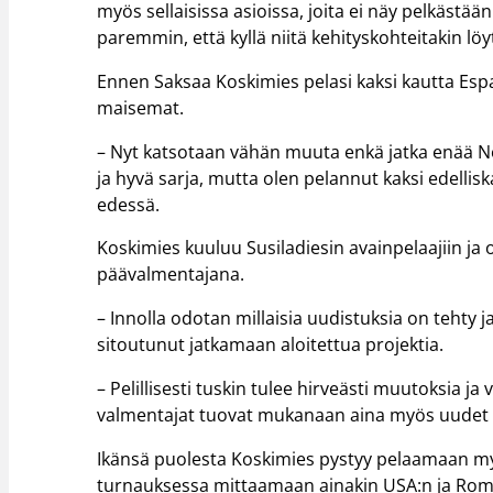
myös sellaisissa asioissa, joita ei näy pelkästään
paremmin, että kyllä niitä kehityskohteitakin lö
Ennen Saksaa Koskimies pelasi kaksi kautta Espa
maisemat.
– Nyt katsotaan vähän muuta enkä jatka enää Nör
ja hyvä sarja, mutta olen pelannut kaksi edelliska
edessä.
Koskimies kuuluu Susiladiesin avainpelaajiin ja 
päävalmentajana.
– Innolla odotan millaisia uudistuksia on tehty j
sitoutunut jatkamaan aloitettua projektia.
– Pelillisesti tuskin tulee hirveästi muutoksia 
valmentajat tuovat mukanaan aina myös uudet tu
Ikänsä puolesta Koskimies pystyy pelaamaan m
turnauksessa mittaamaan ainakin USA:n ja Rom