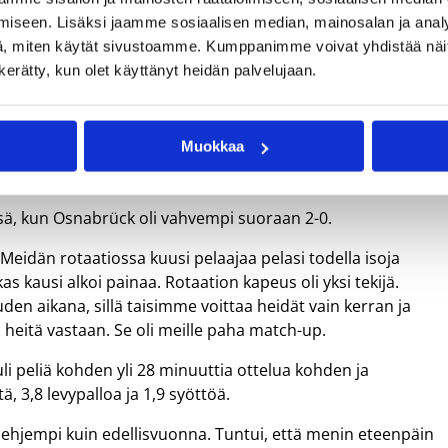
ä kaudella. Jo viime kaudella hyvin sujunut yhteispeli
iseen. Lisäksi jaamme sosiaalisen median, mainosalan ja analy
eksi, ja se näkyi myös sarjataulukossa.
, miten käytät sivustoamme. Kumppanimme voivat yhdistää näitä t
n kerätty, kun olet käyttänyt heidän palvelujaan.
paljon tuttuja pelaajia edelliskaudelta, joten ei tarvinnut
. Lisäksi meillä oli vähän enemmän pelaajia kuin
män pelaajia, joka vaikutti myös treenaamiseen. Ei meillä
Muokkaa
 kuitenkin kuin edelliskaudella, Koskimies summaa joukkueen
sä, kun Osnabrück oli vahvempi suoraan 2-0.
 Meidän rotaatiossa kuusi pelaajaa pelasi todella isoja
s kausi alkoi painaa. Rotaation kapeus oli yksi tekijä.
en aikana, sillä taisimme voittaa heidät vain kerran ja
eitä vastaan. Se oli meille paha match-up.
tuli peliä kohden yli 28 minuuttia ottelua kohden ja
ä, 3,8 levypalloa ja 1,9 syöttöä.
ja ehjempi kuin edellisvuonna. Tuntui, että menin eteenpäin