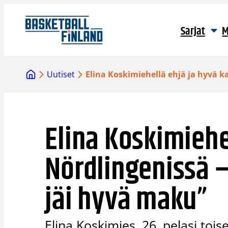
Siirry
sisältöön
Sarjat
M
Uutiset
Elina Koskimiehellä ehjä ja hyvä 
Elina Koskimiehe
Nördlingenissä 
jäi hyvä maku”
Elina Koskimies, 26, pelasi toi