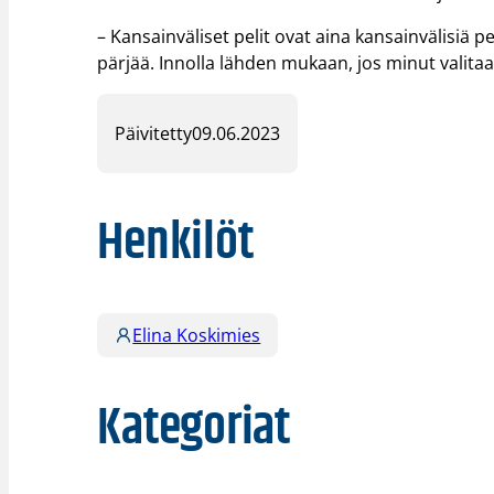
– Kansainväliset pelit ovat aina kansainvälisiä p
pärjää. Innolla lähden mukaan, jos minut valita
Päivitetty
09.06.2023
Henkilöt
Elina Koskimies
Kategoriat