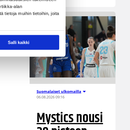
tiikka-alan
ietoja muihin tietoihin, joita
Salli kaikki
Suomalaiset ulkomailla
06.08.2026 09:16
Mystics nousi