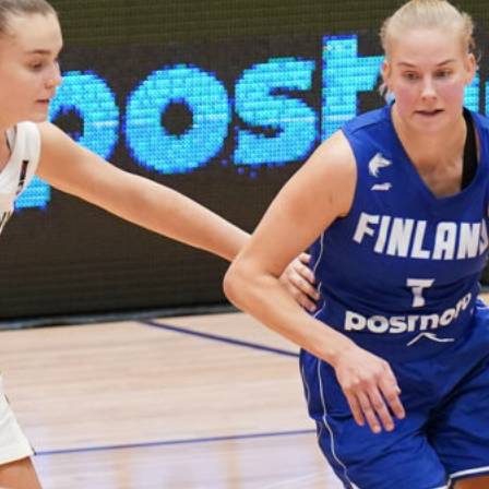
harvinaislaatu
inen voitto
Liettuasta
Susiladies nappasi
harvinaislaatuisen voiton
Liettuasta Tukholmassa
pelatussa maaottelussa.
Susiladies voitti vakuuttavasti
Liettuan 81-70 (48-36) Elina
Aarnisalon 22 pisteen
johdattamana. Suomi pelaa
Tukholmassa vielä toisen
ottelun, kun huomenna vastaan
tulee Ruotsi.