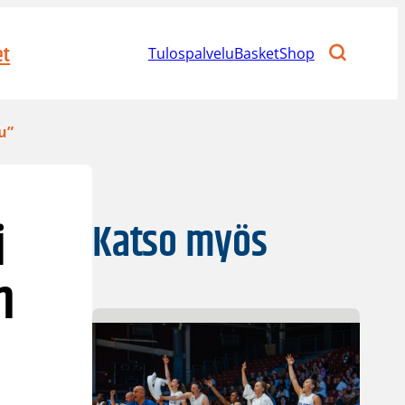
et
Tulospalvelu
BasketShop
u”
i
Katso myös
n