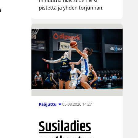
minuuttia tilastoiden viisi
pistettä ja yhden torjunnan.
ä
05.08.2026 14:27
Pääjuttu
Susiladies