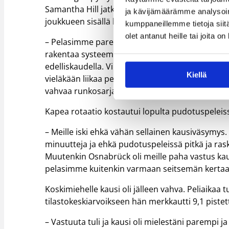
Samantha Hill jatkoivat seuran riveissä myös täll
ja kävijämäärämme analysoim
joukkueen sisällä hioutui entisestään täksi kaud
kumppaneillemme tietoja siitä
olet antanut heille tai joita o
– Pelasimme paremmin yhteen tällä kaudella. Oli 
rakentaa systeemiä ihan niin yksityiskohtaisesti
edelliskaudella. Viime kaudella meillä oli vähem
Kiellä
vieläkään liikaa pelaajia ollut, mutta enemmän
vahvaa runkosarjan suoritusta.
Kapea rotaatio kostautui lopulta pudotuspeleis
– Meille iski ehkä vähän sellainen kausiväsymys.
minuutteja ja ehkä pudotuspeleissä pitkä ja raska
Muutenkin Osnabrück oli meille paha vastus kaud
pelasimme kuitenkin varmaan seitsemän kertaa h
Koskimiehelle kausi oli jälleen vahva. Peliaikaa 
tilastokeskiarvoikseen hän merkkautti 9,1 pistett
– Vastuuta tuli ja kausi oli mielestäni parempi 