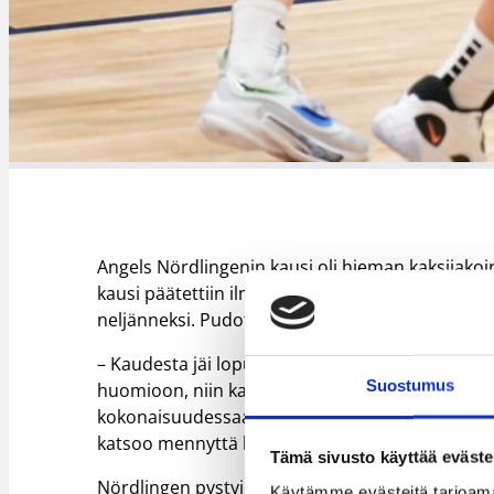
Angels Nördlingenin kausi oli hieman kaksijakoi
kausi päätettiin ilmoitusluontoisesti ennen pää
neljänneksi. Pudotuspeleistä tuli kuitenkin läht
– Kaudesta jäi lopulta pettymyksen maku, kun p
Suostumus
huomioon, niin kausi oli muuten positiivinen. M
kokonaisuudessaan jäi hyvä maku. Tietenkin ol
katsoo mennyttä kautta.
Tämä sivusto käyttää eväste
Nördlingen pystyi pitämään edelliskauden jälke
Käytämme evästeitä tarjoama