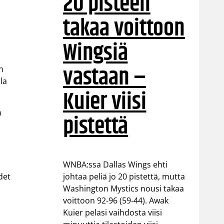
20 pisteen
takaa voittoon
Wingsiä
vastaan –
n
lla
Kuier viisi
n
pistettä
WNBA:ssa Dallas Wings ehti
det
johtaa peliä jo 20 pistettä, mutta
Washington Mystics nousi takaa
voittoon 92-96 (59-44). Awak
Kuier pelasi vaihdosta viisi