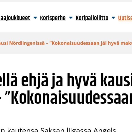
aajoukkueet
Korisperhe
Koripalloliitto
Uutis
kausi Nördlingenissä – ”Kokonaisuudessaan jäi hyvä mak
llä ehjä ja hyvä kaus
– ”Kokonaisuudessaa
sen kautensa Saksan liigassa Angels