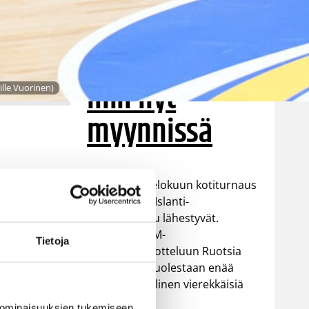
elokuun
kotimaaottelu
ihin nyt
ille Vuorinen)
myynnissä
Susiladiesin elokuun kotiturnaus
ja Susijengin Islanti-
kotimaaottelu lähestyvät.
Susijengin MM-
Tietoja
jatkokarsintaotteluun Ruotsia
ies
vastaan on puolestaan enää
jäljellä kourallinen vierekkäisiä
paikkoja.
 ominaisuuksien tukemiseen