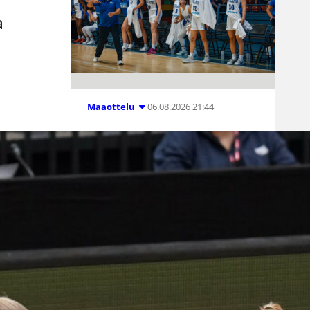
a
06.08.2026 21:44
Maaottelu
Susiladiesin
puolustus
rautaa
Tukholmassa
–