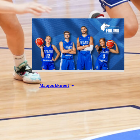
06.08.2026 10:14
Maajoukkueet
Edulliset liput
Susijengin ja
Susiladiesin