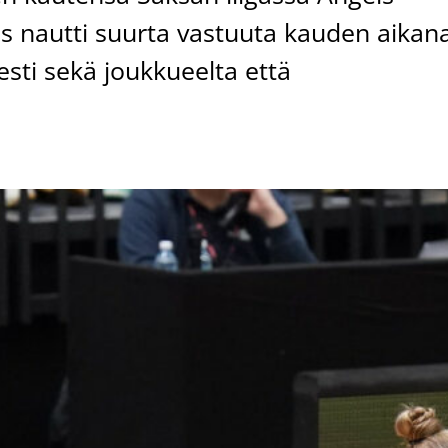
es nautti suurta vastuuta kauden aikan
esti sekä joukkueelta että