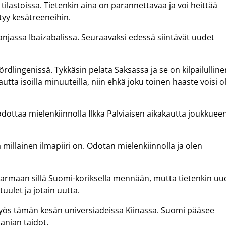
 tilastoissa. Tietenkin aina on parannettavaa ja voi heittää
ytyy kesätreeneihin.
njassa Ibaizabalissa. Seuraavaksi edessä siintävät uudet
dlingenissä. Tykkäsin pelata Saksassa ja se on kilpailulline
utta isoilla minuuteilla, niin ehkä joku toinen haaste voisi o
odottaa mielenkiinnolla Ilkka Palviaisen aikakautta joukkuee
a millainen ilmapiiri on. Odotan mielenkiinnolla ja olen
ja varmaan sillä Suomi-koriksella mennään, mutta tietenkin uu
ulet ja jotain uutta.
yös tämän kesän universiadeissa Kiinassa. Suomi pääsee
anian taidot.