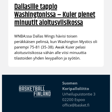
Dallasille tappio
Washingtonissa – Kuier pienet
minuutit aloitusviisikossa
WNBA:ssa Dallas Wings hävisi toisen
peräkkäisen pelinsä, kun Washington Mystics oli
parempi 75-81 (35-38). Awak Kuier pelasi
aloitusviisikossa vähän alle viisi minuuttia
tilastoiden yhden levypallon ja syötön.
Suomen
Koripalloliitto
Urheilupuistontie 3
02200 Espoo
office@basket.fi