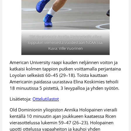
Old Dominionin Annika Holopaisella alkaa
loppukiri viimeisestä vuodestaan NCAA:ssa.
Kuva: Ville Vuorinen
American University raapi kauden neljännen voiton ja
katkaisi kolmen tappion putken voittamalla perjantaina
Loyolan selkeästi 60–45 (29–18). Toista kauttaan
Americanin paidassa uurastava Elina Koskimies tehoili
18 minuutissa 5 pistettä, 3 levypalloa ja yhden syötön.
Lisätietoja:
Ottelutilastot
Old Dominionin yliopiston Annika Holopainen vieraili
kentällä 10 minuutin ajan joukkueen kaataessa Ricen
vierasottelussa lukemin 59–47 (26–23). Holopainen
upotti ottelussa vapaaheiton ja kauhoi yhden