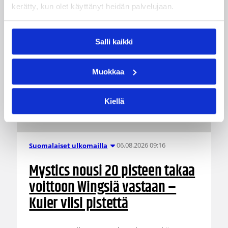
kerätty, kun olet käyttänyt heidän palvelujaan.
Salli kaikki
Muokkaa
Kiellä
06.08.2026 09:16
Suomalaiset ulkomailla
Mystics nousi 20 pisteen takaa
voittoon Wingsiä vastaan –
Kuier viisi pistettä