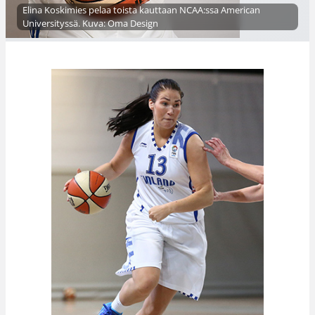
Elina Koskimies pelaa toista kauttaan NCAA:ssa American
Universityssä. Kuva: Oma Design