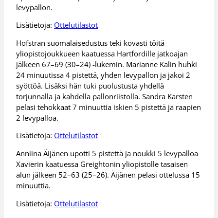
levypallon.
Lisätietoja:
Ottelutilastot
Hofstran suomalaisedustus teki kovasti töitä
yliopistojoukkueen kaatuessa Hartfordille jatkoajan
jälkeen 67–69 (30–24) -lukemin. Marianne Kalin huhki
24 minuutissa 4 pistettä, yhden levypallon ja jakoi 2
syöttöä. Lisäksi hän tuki puolustusta yhdellä
torjunnalla ja kahdella pallonriistolla. Sandra Karsten
pelasi tehokkaat 7 minuuttia iskien 5 pistettä ja raapien
2 levypalloa.
Lisätietoja:
Ottelutilasto
t
Anniina Äijänen upotti 5 pistettä ja noukki 5 levypalloa
Xavierin kaatuessa Greightonin yliopistolle tasaisen
alun jälkeen 52–63 (25–26). Äijänen pelasi ottelussa 15
minuuttia.
Lisätietoja:
Ottelutilastot