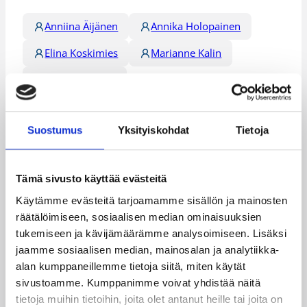
Anniina Äijänen
Annika Holopainen
Elina Koskimies
Marianne Kalin
Sandra Karsten
Kategoriat
Suostumus
Yksityiskohdat
Tietoja
Suomalaiset ulkomailla
Tämä sivusto käyttää evästeitä
Käytämme evästeitä tarjoamamme sisällön ja mainosten
räätälöimiseen, sosiaalisen median ominaisuuksien
tukemiseen ja kävijämäärämme analysoimiseen. Lisäksi
Katso myös
jaamme sosiaalisen median, mainosalan ja analytiikka-
alan kumppaneillemme tietoja siitä, miten käytät
sivustoamme. Kumppanimme voivat yhdistää näitä
tietoja muihin tietoihin, joita olet antanut heille tai joita on