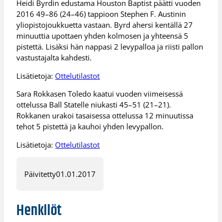
Heidi Byrdin edustama Houston Baptist päätti vuoden
2016 49–86 (24–46) tappioon Stephen F. Austinin
yliopistojoukkuetta vastaan. Byrd ahersi kentällä 27
minuuttia upottaen yhden kolmosen ja yhteensä 5
pistettä. Lisäksi hän nappasi 2 levypalloa ja riisti pallon
vastustajalta kahdesti.
Lisätietoja:
Ottelutilastot
Sara Rokkasen Toledo kaatui vuoden viimeisessä
ottelussa Ball Statelle niukasti 45–51 (21–21).
Rokkanen urakoi tasaisessa ottelussa 12 minuutissa
tehot 5 pistettä ja kauhoi yhden levypallon.
Lisätietoja:
Ottelutilastot
Päivitetty
01.01.2017
Henkilöt