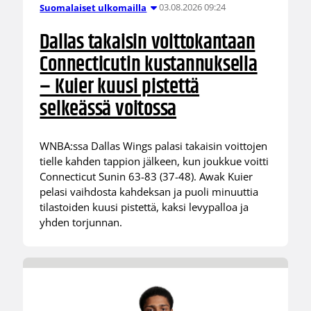
03.08.2026 09:24
Suomalaiset ulkomailla
Dallas takaisin voittokantaan
Connecticutin kustannuksella
– Kuier kuusi pistettä
selkeässä voitossa
WNBA:ssa Dallas Wings palasi takaisin voittojen
tielle kahden tappion jälkeen, kun joukkue voitti
Connecticut Sunin 63-83 (37-48). Awak Kuier
pelasi vaihdosta kahdeksan ja puoli minuuttia
tilastoiden kuusi pistettä, kaksi levypalloa ja
yhden torjunnan.