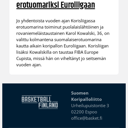
erotuomariksi Euroliigaan
Jo yhdentoista vuoden ajan Korisliigassa
erotuomarina toiminut puolalaislähtöinen ja
rovaniemeläistaustainen Karol Kowalski, 36, on
valittu kolmantena suomalaiserotuomarina
kautta aikain koripallon Euroliigaan. Korisliigan
lisäksi Kowalskilla on taustaa FIBA Europe
Cupista, missä hän on viheltänyt jo seitsemän
vuoden ajan.
Suomen
Koripalloliitto
Urheilupuistontie 3
02200 Espoo
office@basket.fi