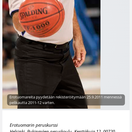
Erotuomareita pyydetään rekisteröitymään 25.9.2011 mennessä
pelikautta 2011-12 varten.
Erotuomarin peruskurssi
Helsinki, Pukinmäen peruskoulu, Kenttäkuja 12, 00720