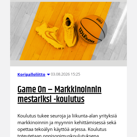
03.08.2026 15:25
Koripalloliitto
Game On – Markkinoinnin
mestariksi -koulutus
Koulutus tukee seuroja ja liikunta-alan yrityksiä
markkinoinnin ja myynnin kehittämisessä sekä
opettaa tekoälyn käyttöä arjessa. Koulutus
toteutetaan oppisopimuskoulutuksena