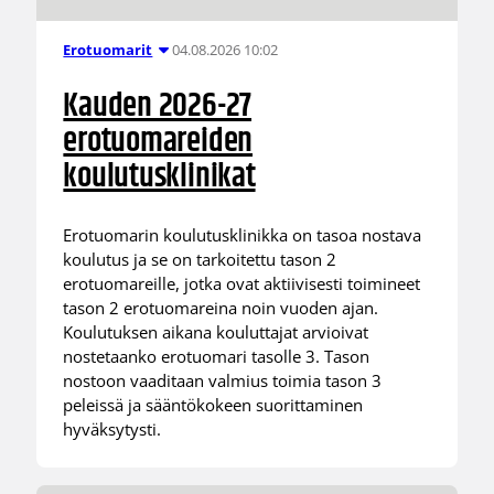
04.08.2026 10:02
Erotuomarit
Kauden 2026-27
erotuomareiden
koulutusklinikat
Erotuomarin koulutusklinikka on tasoa nostava
koulutus ja se on tarkoitettu tason 2
erotuomareille, jotka ovat aktiivisesti toimineet
tason 2 erotuomareina noin vuoden ajan.
Koulutuksen aikana kouluttajat arvioivat
nostetaanko erotuomari tasolle 3. Tason
nostoon vaaditaan valmius toimia tason 3
peleissä ja sääntökokeen suorittaminen
hyväksytysti.