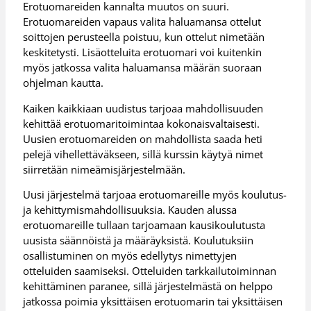
Erotuomareiden kannalta muutos on suuri.
Erotuomareiden vapaus valita haluamansa ottelut
soittojen perusteella poistuu, kun ottelut nimetään
keskitetysti. Lisäotteluita erotuomari voi kuitenkin
myös jatkossa valita haluamansa määrän suoraan
ohjelman kautta.
Kaiken kaikkiaan uudistus tarjoaa mahdollisuuden
kehittää erotuomaritoimintaa kokonaisvaltaisesti.
Uusien erotuomareiden on mahdollista saada heti
pelejä vihellettäväkseen, sillä kurssin käytyä nimet
siirretään nimeämisjärjestelmään.
Uusi järjestelmä tarjoaa erotuomareille myös koulutus-
ja kehittymismahdollisuuksia. Kauden alussa
erotuomareille tullaan tarjoamaan kausikoulutusta
uusista säännöistä ja määräyksistä. Koulutuksiin
osallistuminen on myös edellytys nimettyjen
otteluiden saamiseksi. Otteluiden tarkkailutoiminnan
kehittäminen paranee, sillä järjestelmästä on helppo
jatkossa poimia yksittäisen erotuomarin tai yksittäisen