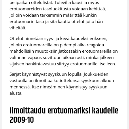
pelipaikan ottelulistat. Tulevilla kausilla myös
erotuomareiden tasoluokitusta voidaan kehittää,
jolloin voidaan tarkemmin määrittää kunkin
erotuomarin taso ja sitä kautta ottelut joita hän
viheltää.
Ottelut nimetään syys- ja kevätkaudeksi erikseen,
jolloin erotuomareilla on pidempi aika reagoida
mahdollisiin muutoksiin.Jatkossakin erotuomareilla on
valinnan vapaus sovittuun aikaan asti, minkä jälkeen
sijaisen hankintavastuu siirtyy erotuomarille itselleen.
Sarjat käynnistyvät syyskuun lopulla. Joukkueiden
vastuulla on ilmoittaa kotiottelunsa syyskuun alkuun
mennessä. Itse nimeäminen käynnistyy syyskuun
alusta.
Ilmoittaudu erotuomariksi kaudelle
2009-10