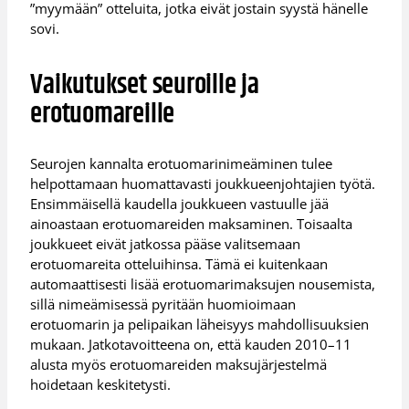
”myymään” otteluita, jotka eivät jostain syystä hänelle
sovi.
Vaikutukset seuroille ja
erotuomareille
Seurojen kannalta erotuomarinimeäminen tulee
helpottamaan huomattavasti joukkueenjohtajien työtä.
Ensimmäisellä kaudella joukkueen vastuulle jää
ainoastaan erotuomareiden maksaminen. Toisaalta
joukkueet eivät jatkossa pääse valitsemaan
erotuomareita otteluihinsa. Tämä ei kuitenkaan
automaattisesti lisää erotuomarimaksujen nousemista,
sillä nimeämisessä pyritään huomioimaan
erotuomarin ja pelipaikan läheisyys mahdollisuuksien
mukaan. Jatkotavoitteena on, että kauden 2010–11
alusta myös erotuomareiden maksujärjestelmä
hoidetaan keskitetysti.