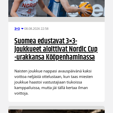
08.08.2026 22:58
3×3
Suomea edustavat 3×3-
joukkueet aloittivat Nordic Cup
-urakkansa Kööpenhaminassa
Naisten joukkue nappasi avauspäivänä kaksi
voittoa neljästä ottelustaan, kun taas miesten
joukkue haastoi vastustajiaan tiukoissa
kamppailuissa, mutta jäi tällä kertaa ilman
voittoja.