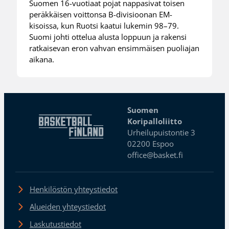
Suomen 16-vuotiaat pojat nappasivat toisen
peräkkäisen voittonsa B-divisioonan EM-
kisoissa, kun Ruotsi kaatui lukemin 98–79.
Suomi johti ottelua alusta loppuun ja rakensi
ratkaisevan eron vahvan ensimmäisen puoliajan
aikana.
Suomen
Koripalloliitto
Urheilupuistontie 3
02200 Espoo
office@basket.fi
Henkilöstön yhteystiedot
Alueiden yhteystiedot
Laskutustiedot