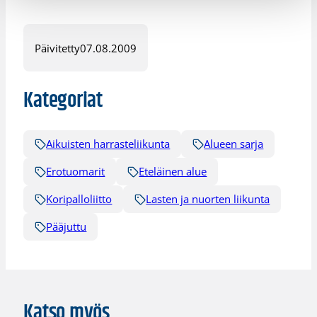
Päivitetty
07.08.2009
Kategoriat
Aikuisten harrasteliikunta
Alueen sarja
Erotuomarit
Eteläinen alue
Koripalloliitto
Lasten ja nuorten liikunta
Pääjuttu
Katso myös