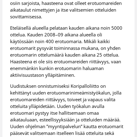
osiin sarjoista, haasteena ovat olleet erotuomareiden
aikataulut nimettyjen ja itse valitsemien otteluiden
sovittamisessa.
Eteläisellä alueella pelataan kauden aikana noin 5000
ottelua. Kauden 2008–09 aikana alueella oli
käytössään noin 400 erotuomaria. Mikäli kaikki
erotuomarit pysyvät toiminnassa mukana, on yhden
erotuomarin ottelumäärä kauden aikana 25 ottelua.
Haasteena ei ole siis erotuomareiden riittävyys, vaan
enemmänkin kunkin erotuomarin haluaman
aktiivisuustason ylläpitäminen.
Uudistuksen onnistumiseksi Koripalloliitto on
kehittänyt uuden erotuomarinimeämistyökalun, jolla
erotuomareiden riittävyys, toiveet ja vapaus valita
otteluita ylläpidetään. Uuden työkalun avulla
erotuomari pystyy itse hallitsemaan omaa
aikatauluaan, esteellisyyksiään ja otteluiden määrää.
Uuden ohjelman ”myyntipalvelun” kautta erotuomarit
pääsevät valitsemaan itselleen lisää otteluita sekä