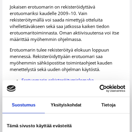
Jokaisen erotuomarin on rekisteröidyttävä
erotuomariksi kaudelle 2009–10. Vain
rekisteröitymällä voi saada nimettyjä otteluita
vihellettäväkseen sekä saa jatkossa kaiken tiedon
erotuomaritoiminnasta. Oman aktiivisuutensa voi itse
määrittää myöhemmin ohjelmassa.
Erotuomarin tulee rekisteröityä elokuun loppuun
mennessä. Rekisteröidyttyään erotuomari saa
myöhemmin sähköpostitse toimintaohjeet kauden
menettelystä sekä uuden ohjelman käytöstä.
Erotuomarin rekisteröitymislomake
Lisätietoja uudistuksesta antaa mielellään
Koripalloliiton henkilökunta sekä kehittämisessä
mukana olleet erotuomariaktiivit:
Suostumus
Yksityiskohdat
Tietoja
Marika
marika.vilanen@koripall
Vilanen
oliitto.fi
Tämä sivusto käyttää evästeitä