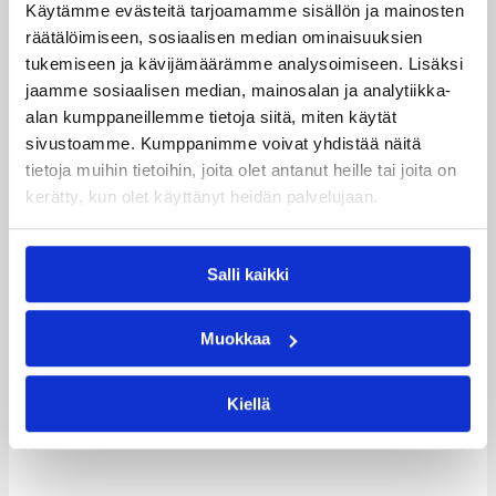
Tiina
tiina.karvonen@koripall
Käytämme evästeitä tarjoamamme sisällön ja mainosten
Karvonen
oliitto.fi
räätälöimiseen, sosiaalisen median ominaisuuksien
tukemiseen ja kävijämäärämme analysoimiseen. Lisäksi
ulla.karlsson@koripallol
Ulla Karlsson
jaamme sosiaalisen median, mainosalan ja analytiikka-
iitto.fi
alan kumppaneillemme tietoja siitä, miten käytät
teemu.ketola@kolumbu
sivustoamme. Kumppanimme voivat yhdistää näitä
Teemu Ketola
s.fi
tietoja muihin tietoihin, joita olet antanut heille tai joita on
kerätty, kun olet käyttänyt heidän palvelujaan.
Heikki
heikki.venhola@kapo.ne
Venhola
t
Johannes
jondebasket@gmail.co
Salli kaikki
Sarekoski
m
Ismo
ismo.tuomisto@luukku.
Muokkaa
Tuomisto
com
Kiellä