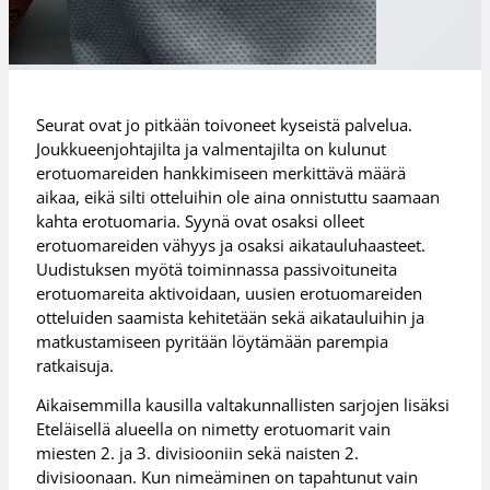
Seurat ovat jo pitkään toivoneet kyseistä palvelua.
Joukkueenjohtajilta ja valmentajilta on kulunut
erotuomareiden hankkimiseen merkittävä määrä
aikaa, eikä silti otteluihin ole aina onnistuttu saamaan
kahta erotuomaria. Syynä ovat osaksi olleet
erotuomareiden vähyys ja osaksi aikatauluhaasteet.
Uudistuksen myötä toiminnassa passivoituneita
erotuomareita aktivoidaan, uusien erotuomareiden
otteluiden saamista kehitetään sekä aikatauluihin ja
matkustamiseen pyritään löytämään parempia
ratkaisuja.
Aikaisemmilla kausilla valtakunnallisten sarjojen lisäksi
Eteläisellä alueella on nimetty erotuomarit vain
miesten 2. ja 3. divisiooniin sekä naisten 2.
divisioonaan. Kun nimeäminen on tapahtunut vain