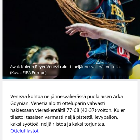
Awak Kuierin Reyer Venezia aloitti neljännesvälierät voitolla.
(Kuva: FIBA Europe)
Venezia kohtaa neljännesvälierässä puolalaisen Arka
Gdynian. Venezia aloitti otteluparin vahvasti
hakiessaan vieraskentältä 77-68 (42-37)-voiton. Kuier
tilastoi tasaisen varmasti neljä pistettä, levypallon,
kaksi syöttöä, neljä riistoa ja kaksi torjuntaa.
Ottelutilastot