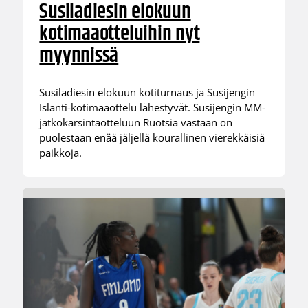
Susiladiesin elokuun
kotimaaotteluihin nyt
myynnissä
Susiladiesin elokuun kotiturnaus ja Susijengin
Islanti-kotimaaottelu lähestyvät. Susijengin MM-
jatkokarsintaotteluun Ruotsia vastaan on
puolestaan enää jäljellä kourallinen vierekkäisiä
paikkoja.