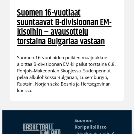
Suomen 16-vuotiaat
suuntaavat B-divisioonan EM-
kisoihin – avausottelu
torstaina Bulgariaa vastaan
Suomen 16-vuotiaiden poikien maajoukkue
aloittaa B-divisioonan EM-kilpailut torstaina 6.8.
Pohjois-Makedonian Skopjessa. Sudenpennut
pelaa alkulohkossa Bulgarian, Luxemburgin,
Ruotsin, Norjan sekä Bosnia ja Hertsegovinan
kanssa.
Suomen
Koripalloliitto
Urheilupuistontie 3