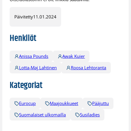
Päivitetty
11.01.2024
Henkilöt
Anissa Pounds
Awak Kuier
Lotta-Maj Lahtinen
Roosa Lehtoranta
Kategoriat
Eurocup
Maajoukkueet
Pääjuttu
Suomalaiset ulkomailla
Susiladies