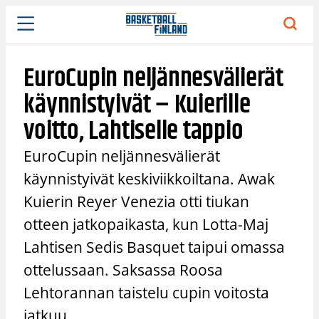
Siirry
sisältöön
EuroCupin neljännesvälierät
käynnistyivät – Kuierille
voitto, Lahtiselle tappio
EuroCupin neljännesvälierät
käynnistyivät keskiviikkoiltana. Awak
Kuierin Reyer Venezia otti tiukan
otteen jatkopaikasta, kun Lotta-Maj
Lahtisen Sedis Basquet taipui omassa
ottelussaan. Saksassa Roosa
Lehtorannan taistelu cupin voitosta
jatkuu.