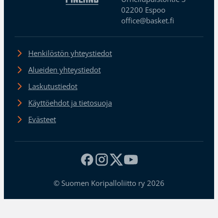
02200 Espoo
office@basket.fi
Henkilöstön yhteystiedot
Alueiden yhteystiedot
Laskutustiedot
Käyttöehdot ja tietosuoja
Evästeet
© Suomen Koripalloliitto ry 2026