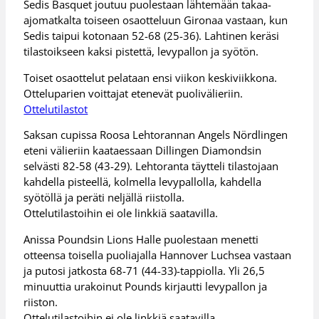
Sedis Basquet joutuu puolestaan lähtemään takaa-
ajomatkalta toiseen osaotteluun Gironaa vastaan, kun
Sedis taipui kotonaan 52-68 (25-36). Lahtinen keräsi
tilastoikseen kaksi pistettä, levypallon ja syötön.
Toiset osaottelut pelataan ensi viikon keskiviikkona.
Otteluparien voittajat etenevät puolivälieriin.
Ottelutilastot
Saksan cupissa Roosa Lehtorannan Angels Nördlingen
eteni välieriin kaataessaan Dillingen Diamondsin
selvästi 82-58 (43-29). Lehtoranta täytteli tilastojaan
kahdella pisteellä, kolmella levypallolla, kahdella
syötöllä ja peräti neljällä riistolla.
Ottelutilastoihin ei ole linkkiä saatavilla.
Anissa Poundsin Lions Halle puolestaan menetti
otteensa toisella puoliajalla Hannover Luchsea vastaan
ja putosi jatkosta 68-71 (44-33)-tappiolla. Yli 26,5
minuuttia urakoinut Pounds kirjautti levypallon ja
riiston.
Ottelutilastoihin ei ole linkkiä saatavilla.