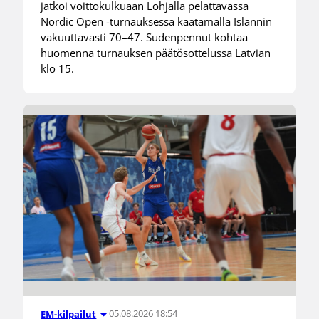
jatkoi voittokulkuaan Lohjalla pelattavassa
Nordic Open -turnauksessa kaatamalla Islannin
vakuuttavasti 70–47. Sudenpennut kohtaa
huomenna turnauksen päätösottelussa Latvian
klo 15.
05.08.2026 18:54
EM-kilpailut