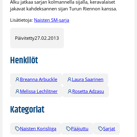
Alku jatkaa sarjan kolmannella sijalla, keravalaiset
jakavat kahdeksannen sijan Turun Riennon kanssa.
Lisätietoja:
Naisten SM-sarja
Päivitetty
27.02.2013
Henkilöt
Breanna Arbuckle
Laura Saarinen
Melissa Lechlitner
Rosetta Adzasu
Kategoriat
Naisten Korisliiga
Pääjuttu
Sarjat