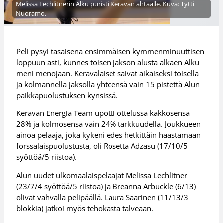
Melissa Lechlitnerin Alku puristi Keravan ahtaalle. Kuva: Tytti
Nuoramo.
Peli pysyi tasaisena ensimmäisen kymmenminuuttisen
loppuun asti, kunnes toisen jakson alusta alkaen Alku
meni menojaan. Keravalaiset saivat aikaiseksi toisella
ja kolmannella jaksolla yhteensä vain 15 pistettä Alun
paikkapuolustuksen kynsissä.
Keravan Energia Team upotti ottelussa kakkosensa
28% ja kolmosensa vain 24% tarkkuudella. Joukkueen
ainoa pelaaja, joka kykeni edes hetkittäin haastamaan
forssalaispuolustusta, oli Rosetta Adzasu (17/10/5
syöttöä/5 riistoa).
Alun uudet ulkomaalaispelaajat Melissa Lechlitner
(23/7/4 syöttöä/5 riistoa) ja Breanna Arbuckle (6/13)
olivat vahvalla pelipäällä. Laura Saarinen (11/13/3
blokkia) jatkoi myös tehokasta talveaan.