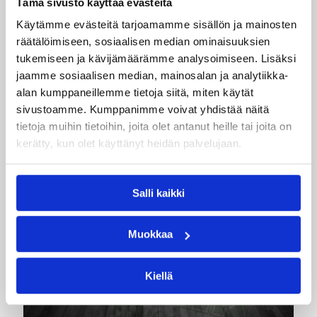
Tämä sivusto käyttää evästeitä
Daniel Dolenc KTP-Basketin
Käytämme evästeitä tarjoamamme sisällön ja mainosten
räätälöimiseen, sosiaalisen median ominaisuuksien
haaviin
tukemiseen ja kävijämäärämme analysoimiseen. Lisäksi
jaamme sosiaalisen median, mainosalan ja analytiikka-
Dolenc on rakentanut pitkän ammattilaisuran
alan kumppaneillemme tietoja siitä, miten käytät
Suomen lisäksi Ranskassa, Itävallassa,
sivustoamme. Kumppanimme voivat yhdistää näitä
Liettuassa, Romaniassa, Bosniassa ja viimeksi
tietoja muihin tietoihin, joita olet antanut heille tai joita on
Islannissa.
kerätty, kun olet käyttänyt heidän palvelujaan.
Salli kaikki
Muokkaa
Kiellä