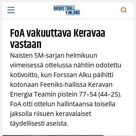
Siirry
sisältöön
FoA vakuuttava Keravaa
vastaan
Naisten SM-sarjan helmikuun
viimeisessä ottelussa nähtiin odotettu
kotivoitto, kun Forssan Alku päihitti
kotonaan Feeniks-hallissa Keravan
Energia Teamin pistein 77–54 (44–25).
FoA otti ottelun hallintaansa toisella
jaksolla riisuen keravalaiset
täydellisesti aseista.