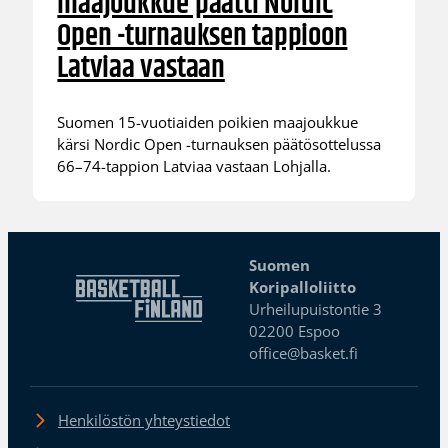
maajoukkue päätti Nordic
Open -turnauksen tappioon
Latviaa vastaan
Suomen 15-vuotiaiden poikien maajoukkue
kärsi Nordic Open -turnauksen päätösottelussa
66–74-tappion Latviaa vastaan Lohjalla.
Suomen
Koripalloliitto
Urheilupuistontie 3
02200 Espoo
office@basket.fi
Henkilöstön yhteystiedot