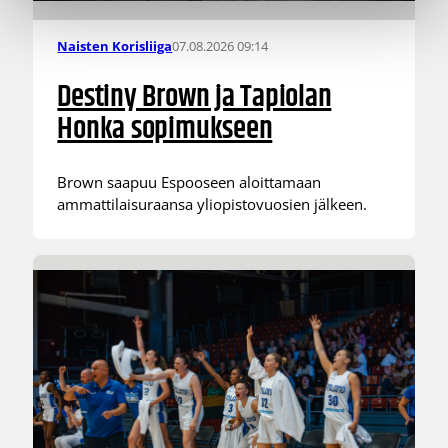
07.08.2026 09:14
Naisten Korisliiga
Destiny Brown ja Tapiolan
Honka sopimukseen
Brown saapuu Espooseen aloittamaan
ammattilaisuraansa yliopistovuosien jälkeen.