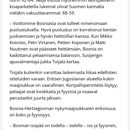
kisaparketeilla lukemat olivat Suomen kannalta
vieläkin vakuuttavammat: 88-59.
– Voittomme Bosniasta ovat tulleet nimenomaan
puolustuksella. Hyvä puolustus on korreloinut kentän
juoksemisen ja hyvän heittoillan kanssa. Kun Mikko
Koivisto, Petri Virtanen, Petteri Koponen ja Matti
Nuutinen ovat päässeet heittämään, Bosnia on
kadottanut pelaamisensa balanssin, Susijengin
apuvalmentaja Jukka Toijala kertaa.
Toijala kuitenkin varoittaa laskemasta liikaa edellisten
otteluiden varaan. Entisen Jugoslavian alueella kukin
maajoukkue on vaarallinen. Koripalloperinteitä löytyy,
pelaajat ovat kookkaita ja fyysisiä ja osaavat
perustaidot juurta jaksain.
Bosnia-Hertsegovinan nykymaajoukkueen erikoisuus
on koko ja fyysisyys.
– Bosnian isopää on todella –
todella
– iso ja fyysinen,