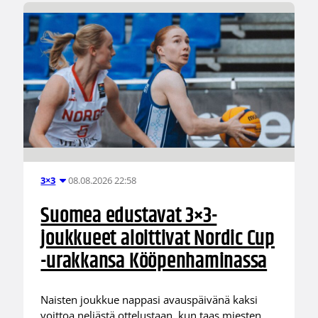
08.08.2026 22:58
3×3
Suomea edustavat 3×3-
joukkueet aloittivat Nordic Cup
-urakkansa Kööpenhaminassa
Naisten joukkue nappasi avauspäivänä kaksi
voittoa neljästä ottelustaan, kun taas miesten