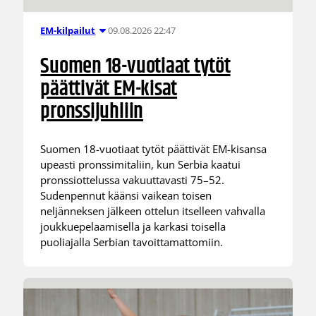
09.08.2026 22:47
EM-kilpailut
Suomen 18-vuotiaat tytöt
päättivät EM-kisat
pronssijuhliin
Suomen 18-vuotiaat tytöt päättivät EM-kisansa
upeasti pronssimitaliin, kun Serbia kaatui
pronssiottelussa vakuuttavasti 75–52.
Sudenpennut käänsi vaikean toisen
neljänneksen jälkeen ottelun itselleen vahvalla
joukkuepelaamisella ja karkasi toisella
puoliajalla Serbian tavoittamattomiin.