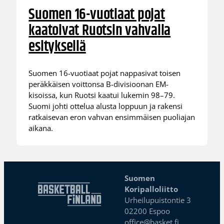
Suomen 16-vuotiaat pojat
kaatoivat Ruotsin vahvalla
esityksellä
Suomen 16-vuotiaat pojat nappasivat toisen
peräkkäisen voittonsa B-divisioonan EM-
kisoissa, kun Ruotsi kaatui lukemin 98–79.
Suomi johti ottelua alusta loppuun ja rakensi
ratkaisevan eron vahvan ensimmäisen puoliajan
aikana.
Suomen
Koripalloliitto
Urheilupuistontie 3
02200 Espoo
office@basket.fi