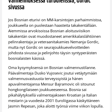
Valmennuksessa turbulenssia, Gordic
sivussa
Jos Bosnian eturivi on MM-karsintojen parhaimmistoa,
joukkueella on puolestaan haasteita takakentällään.
Aiemmissa arvokisoissa Bosnian aloitusviisikon
takakentän ovat muodostaneet amerikkalaislähtöinen
pelinrakentaja ja veteraanitakamies Nemanja Gordic,
mutta nyt Gordic on seurajoukkuevelvoitteiden
johdosta sivussa ja pelinjohto täysin syntyperäisten
bosnialaisten käsissä.
Oma kysymyksensä on Bosnian valmennustilanne.
Päävalmentaja Dusko Vujosevic joutui vetäytymään
valmennusvastuusta terveyssyistä ja hänen
apuvalmentajansa Mensur Bajramovic oli sitounut
hongkongilaiseen joukkueeseensa. Bosnia sai
pikahälytyksellä valmentajakseen Kroatian ja Italian
mestarin ja vuodesta 2001 Euroliigassa käskyttäneen
Jasmin Repesan, joka aloitti työnsä viime viikon lopulla.