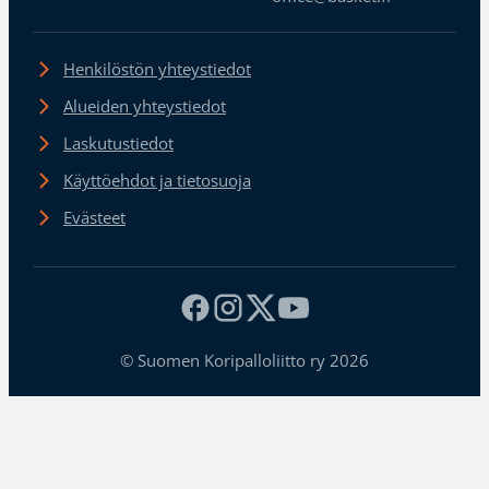
Henkilöstön yhteystiedot
Alueiden yhteystiedot
Laskutustiedot
Käyttöehdot ja tietosuoja
Evästeet
© Suomen Koripalloliitto ry 2026