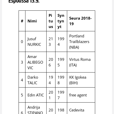
Espoossa 13.9.
Pi
Syn
Seura 2018-
#
Nimi
tu
tyn
19
us
yt
Portland
Jusuf
21
199
0
Trailblazers
NURKIC
3
4
(NBA)
Amar
20
199
Virtus Roma
3
ALIBEGO
6
5
(ITA)
VIC
Darko
19
199
KK Igokea
4
TALIC
4
8
(BIH)
20
199
5
Edin ATIC
free agent
1
7
Andrija
20
198
Cedevita
6
STIPANO