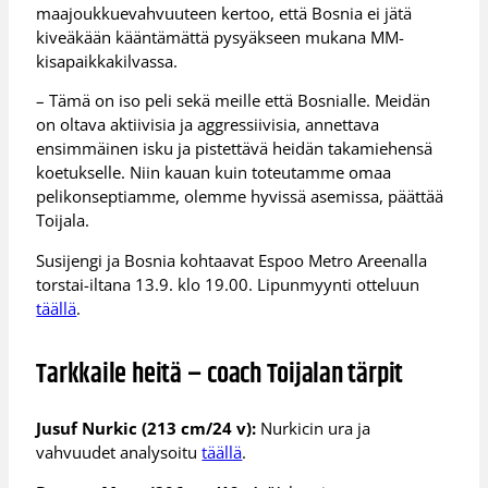
maajoukkuevahvuuteen kertoo, että Bosnia ei jätä
kiveäkään kääntämättä pysyäkseen mukana MM-
kisapaikkakilvassa.
– Tämä on iso peli sekä meille että Bosnialle. Meidän
on oltava aktiivisia ja aggressiivisia, annettava
ensimmäinen isku ja pistettävä heidän takamiehensä
koetukselle. Niin kauan kuin toteutamme omaa
pelikonseptiamme, olemme hyvissä asemissa, päättää
Toijala.
Susijengi ja Bosnia kohtaavat Espoo Metro Areenalla
torstai-iltana 13.9. klo 19.00. Lipunmyynti otteluun
täällä
.
Tarkkaile heitä – coach Toijalan tärpit
Jusuf Nurkic (213 cm/24 v):
Nurkicin ura ja
vahvuudet analysoitu
täällä
.