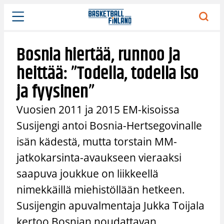
Siirry
sisältöön
Bosnia hiertää, runnoo ja
heittää: ”Todella, todella iso
ja fyysinen”
Vuosien 2011 ja 2015 EM-kisoissa
Susijengi antoi Bosnia-Hertsegovinalle
isän kädestä, mutta torstain MM-
jatkokarsinta-avaukseen vieraaksi
saapuva joukkue on liikkeellä
nimekkäillä miehistöllään hetkeen.
Susijengin apuvalmentaja Jukka Toijala
kertoo Bosnian noudattavan