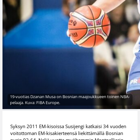
19-vuotias Dzanan Musa on Bosnian maajoukkueen toinen NBA-
pelaaja. Kuva: FIBA Europe.
Syksyn 2011 EM-kisoissa Susijengi katkaisi 34 vuoden
voitottoman EM-kisakierteensä liekittämällä Bosnian
nurin 92-64. Neljä vuotta myöhemmin Montpellierin