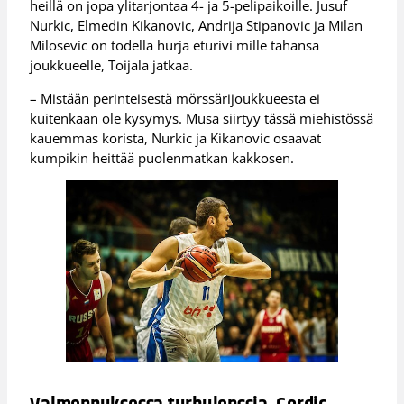
heillä on jopa ylitarjontaa 4- ja 5-pelipaikoille. Jusuf
Nurkic, Elmedin Kikanovic, Andrija Stipanovic ja Milan
Milosevic on todella hurja eturivi mille tahansa
joukkueelle, Toijala jatkaa.
– Mistään perinteisestä mörssärijoukkueesta ei
kuitenkaan ole kysymys. Musa siirtyy tässä miehistössä
kauemmas korista, Nurkic ja Kikanovic osaavat
kumpikin heittää puolenmatkan kakkosen.