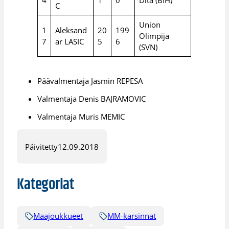
4
1
0
Dita (BIH)
C
Union
1
Aleksand
20
199
Olimpija
7
ar LASIC
5
6
(SVN)
Päävalmentaja Jasmin REPESA
Valmentaja Denis BAJRAMOVIC
Valmentaja Muris MEMIC
Päivitetty
12.09.2018
Kategoriat
Maajoukkueet
MM-karsinnat