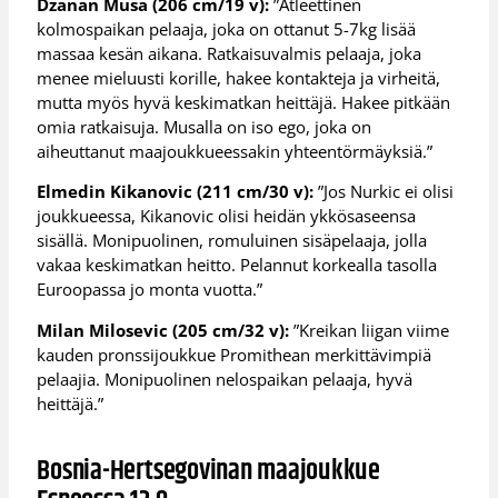
Dzanan Musa (206 cm/19 v):
”Atleettinen
kolmospaikan pelaaja, joka on ottanut 5-7kg lisää
massaa kesän aikana. Ratkaisuvalmis pelaaja, joka
menee mieluusti korille, hakee kontakteja ja virheitä,
mutta myös hyvä keskimatkan heittäjä. Hakee pitkään
omia ratkaisuja. Musalla on iso ego, joka on
aiheuttanut maajoukkueessakin yhteentörmäyksiä.”
Elmedin Kikanovic (211 cm/30 v):
”Jos Nurkic ei olisi
joukkueessa, Kikanovic olisi heidän ykkösaseensa
sisällä. Monipuolinen, romuluinen sisäpelaaja, jolla
vakaa keskimatkan heitto. Pelannut korkealla tasolla
Euroopassa jo monta vuotta.”
Milan Milosevic (205 cm/32 v):
”Kreikan liigan viime
kauden pronssijoukkue Promithean merkittävimpiä
pelaajia. Monipuolinen nelospaikan pelaaja, hyvä
heittäjä.”
Bosnia-Hertsegovinan maajoukkue