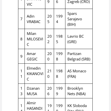
9
6
Zagreb (CRO)
VIC
Spars
Adin
20
199
7
Sarajevo
VRABAC
5
4
(BIH)
Milan
20
198
Lavrio BC
8
MILOSEVI
2
5
(GRE)
C
Amar
20
199
Partizan
9
GEGIC
0
8
Belgrad (SRB)
Elmedin
1
21
198
AS Monaco
KIKANOVI
1
0
8
(FRA)
C
1
Dzanan
20
199
Brooklyn
3
MUSA
6
9
Nets (NBA)
Almir
1
19
199
KK Sloboda
HASANDI