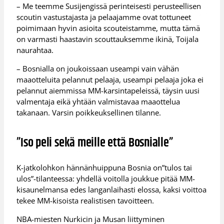
– Me teemme Susijengissä perinteisesti perusteellisen
scoutin vastustajasta ja pelaajamme ovat tottuneet
poimimaan hyvin asioita scouteistamme, mutta tämä
on varmasti haastavin scouttauksemme ikinä, Toijala
naurahtaa.
– Bosnialla on joukoissaan useampi vain vähän
maaotteluita pelannut pelaaja, useampi pelaaja joka ei
pelannut aiemmissa MM-karsintapeleissä, täysin uusi
valmentaja eikä yhtään valmistavaa maaottelua
takanaan. Varsin poikkeuksellinen tilanne.
”Iso peli sekä meille että Bosnialle”
K-jatkolohkon hännänhuippuna Bosnia on”tulos tai
ulos”-tilanteessa: yhdellä voitolla joukkue pitää MM-
kisaunelmansa edes langanlaihasti elossa, kaksi voittoa
tekee MM-kisoista realistisen tavoitteen.
NBA-miesten Nurkicin ja Musan liittyminen