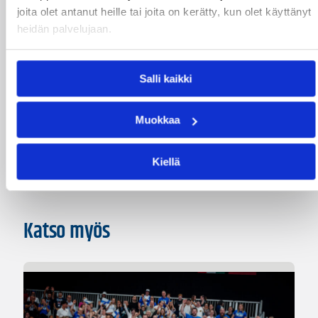
Jyri Eboreime
Raymond Cowels III
joita olet antanut heille tai joita on kerätty, kun olet käyttänyt
heidän palvelujaan.
Remy Abell
Ricky Waxlax
Sauli Silvonen
Timo Heinonen
Salli kaikki
Kategoriat
Muokkaa
Korisliiga
Pääjuttu
Sarjat
Kiellä
Katso myös