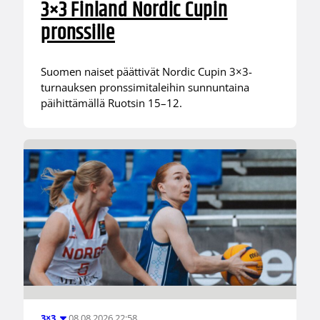
3×3 Finland Nordic Cupin
pronssille
Suomen naiset päättivät Nordic Cupin 3×3-
turnauksen pronssimitaleihin sunnuntaina
päihittämällä Ruotsin 15–12.
08.08.2026 22:58
3×3