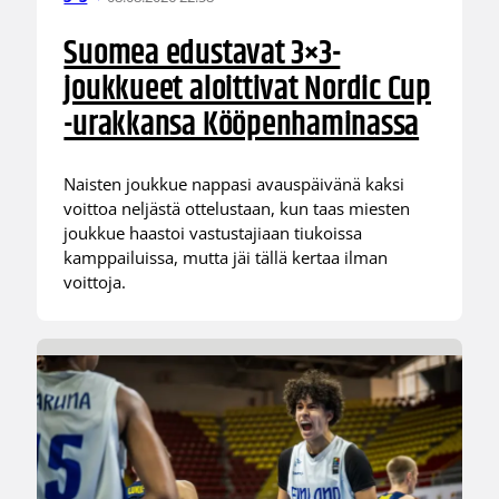
Suomea edustavat 3×3-
joukkueet aloittivat Nordic Cup
-urakkansa Kööpenhaminassa
Naisten joukkue nappasi avauspäivänä kaksi
voittoa neljästä ottelustaan, kun taas miesten
joukkue haastoi vastustajiaan tiukoissa
kamppailuissa, mutta jäi tällä kertaa ilman
voittoja.