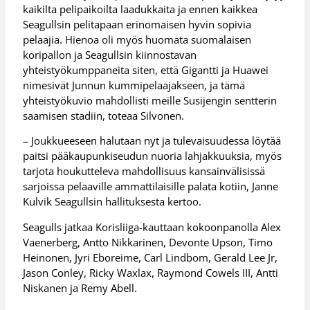
kaikilta pelipaikoilta laadukkaita ja ennen kaikkea
Seagullsin pelitapaan erinomaisen hyvin sopivia
pelaajia. Hienoa oli myös huomata suomalaisen
koripallon ja Seagullsin kiinnostavan
yhteistyökumppaneita siten, että Gigantti ja Huawei
nimesivät Junnun kummipelaajakseen, ja tämä
yhteistyökuvio mahdollisti meille Susijengin sentterin
saamisen stadiin, toteaa Silvonen.
– Joukkueeseen halutaan nyt ja tulevaisuudessa löytää
paitsi pääkaupunkiseudun nuoria lahjakkuuksia, myös
tarjota houkutteleva mahdollisuus kansainvälisissä
sarjoissa pelaaville ammattilaisille palata kotiin, Janne
Kulvik Seagullsin hallituksesta kertoo.
Seagulls jatkaa Korisliiga-kauttaan kokoonpanolla Alex
Vaenerberg, Antto Nikkarinen, Devonte Upson, Timo
Heinonen, Jyri Eboreime, Carl Lindbom, Gerald Lee Jr,
Jason Conley, Ricky Waxlax, Raymond Cowels III, Antti
Niskanen ja Remy Abell.