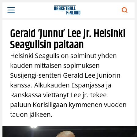
Siirry
sisältöön
Gerald ’Junnu’ Lee Jr. Helsinki
Seagullsin paitaan
Helsinki Seagulls on solminut yhden
kauden mittaisen sopimuksen
Susijengi-sentteri Gerald Lee Juniorin
kanssa. Alkukauden Espanjassa ja
Ranskassa viettänyt Lee jr. tekee
paluun Korisliigaan kymmenen vuoden
tauon jälkeen.