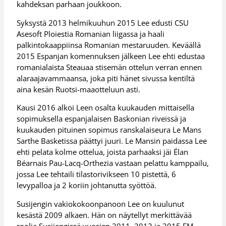
kahdeksan parhaan joukkoon.
Syksystä 2013 helmikuuhun 2015 Lee edusti CSU
Asesoft Ploiestia Romanian liigassa ja haali
palkintokaappiinsa Romanian mestaruuden. Keväällä
2015 Espanjan komennuksen jälkeen Lee ehti edustaa
romanialaista Steauaa stisemän ottelun verran ennen
alaraajavammaansa, joka piti hänet sivussa kentiltä
aina kesän Ruotsi-maaotteluun asti.
Kausi 2016 alkoi Leen osalta kuukauden mittaisella
sopimuksella espanjalaisen Baskonian riveissä ja
kuukauden pituinen sopimus ranskalaiseura Le Mans
Sarthe Basketissa päättyi juuri. Le Mansin paidassa Lee
ehti pelata kolme ottelua, joista parhaaksi jäi Élan
Béarnais Pau-Lacq-Orthezia vastaan pelattu kamppailu,
jossa Lee tehtaili tilastorivikseen 10 pistettä, 6
levypalloa ja 2 koriin johtanutta syöttöä.
Susijengin vakiokokoonpanoon Lee on kuulunut
kesästä 2009 alkaen. Hän on näytellyt merkittävää
roolia Susijengissä vuosien 2011, 2013 ja 2015 EM-