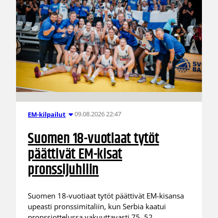
09.08.2026 22:47
EM-kilpailut
Suomen 18-vuotiaat tytöt
päättivät EM-kisat
pronssijuhliin
Suomen 18-vuotiaat tytöt päättivät EM-kisansa
upeasti pronssimitaliin, kun Serbia kaatui
pronssiottelussa vakuuttavasti 75–52.