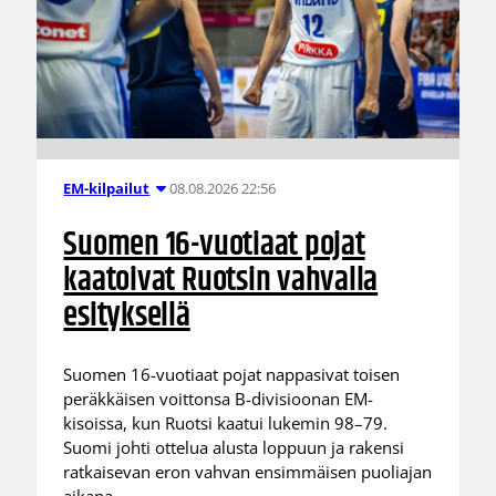
08.08.2026 22:56
EM-kilpailut
Suomen 16-vuotiaat pojat
kaatoivat Ruotsin vahvalla
esityksellä
Suomen 16-vuotiaat pojat nappasivat toisen
peräkkäisen voittonsa B-divisioonan EM-
kisoissa, kun Ruotsi kaatui lukemin 98–79.
Suomi johti ottelua alusta loppuun ja rakensi
ratkaisevan eron vahvan ensimmäisen puoliajan
aikana.