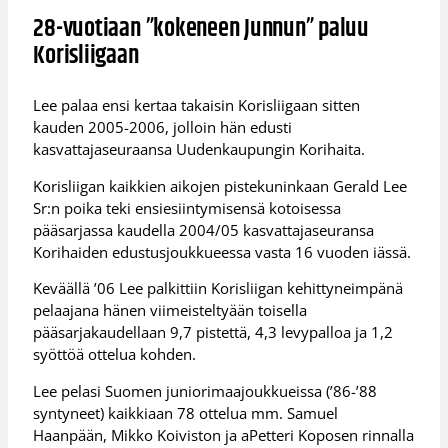
28-vuotiaan ”kokeneen Junnun” paluu
Korisliigaan
Lee palaa ensi kertaa takaisin Korisliigaan sitten
kauden 2005-2006, jolloin hän edusti
kasvattajaseuraansa Uudenkaupungin Korihaita.
Korisliigan kaikkien aikojen pistekuninkaan Gerald Lee
Sr:n poika teki ensiesiintymisensä kotoisessa
pääsarjassa kaudella 2004/05 kasvattajaseuransa
Korihaiden edustusjoukkueessa vasta 16 vuoden iässä.
Keväällä ’06 Lee palkittiin Korisliigan kehittyneimpänä
pelaajana hänen viimeisteltyään toisella
pääsarjakaudellaan 9,7 pistettä, 4,3 levypalloa ja 1,2
syöttöä ottelua kohden.
Lee pelasi Suomen juniorimaajoukkueissa (’86-’88
syntyneet) kaikkiaan 78 ottelua mm. Samuel
Haanpään, Mikko Koiviston ja aPetteri Koposen rinnalla