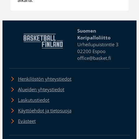
Suomen
Koripalloliitto
Urheilupuistontie 3
02200 Espoo
office@basket.fi
Henkilöstön yhteystiedot
Alueiden yhteystiedot
Laskutustiedot
Käyttöehdot ja tietosuoja
Evästeet