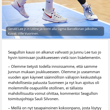
Gerald Lee jr.:n Udine jäi korin alla Sigma Barcellonan jalkoihin.
Kuvat: Ville Vuorinen.
Seagullsin kausi on alkanut vahvasti ja Junnu Lee tuo jo
hyvin toimivaan joukkueeseen vielä ison lisäelementin.
– Olemme tietysti todella innoissamme, että saimme
Junnun mukaan joukkueeseen. Olemme jo useamman
vuoden ajan käyneet säännöllisin väliajoin keskusteluja
mahdollisesta paluusta Suomeen ja nyt kun ajoitus oli
molemmille osapuolille otollinen, ei tällaista
mahdollisuutta voinut ohittaa, kommentoi Seagullsin
toimitusjohtaja Sauli Silvonen.
– Meillä on nyt tasapainoinen kokoonpano, josta löytyy