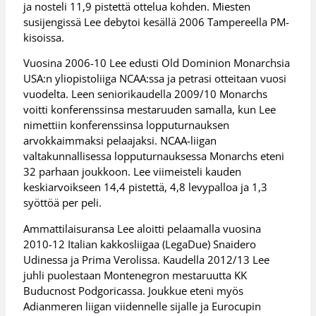
ja nosteli 11,9 pistettä ottelua kohden. Miesten
susijengissä Lee debytoi kesällä 2006 Tampereella PM-
kisoissa.
Vuosina 2006-10 Lee edusti Old Dominion Monarchsia
USA:n yliopistoliiga NCAA:ssa ja petrasi otteitaan vuosi
vuodelta. Leen seniorikaudella 2009/10 Monarchs
voitti konferenssinsa mestaruuden samalla, kun Lee
nimettiin konferenssinsa lopputurnauksen
arvokkaimmaksi pelaajaksi. NCAA-liigan
valtakunnallisessa lopputurnauksessa Monarchs eteni
32 parhaan joukkoon. Lee viimeisteli kauden
keskiarvoikseen 14,4 pistettä, 4,8 levypalloa ja 1,3
syöttöä per peli.
Ammattilaisuransa Lee aloitti pelaamalla vuosina
2010-12 Italian kakkosliigaa (LegaDue) Snaidero
Udinessa ja Prima Verolissa. Kaudella 2012/13 Lee
juhli puolestaan Montenegron mestaruutta KK
Buducnost Podgoricassa. Joukkue eteni myös
Adianmeren liigan viidennelle sijalle ja Eurocupin