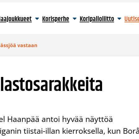
aajoukkueet
Korisperhe
Koripalloliitto
Uutis
Nässjöä vastaan
ilastosarakkeita
el Haanpää antoi hyvää näyttöä
anin tiistai-illan kierroksella, kun Bor