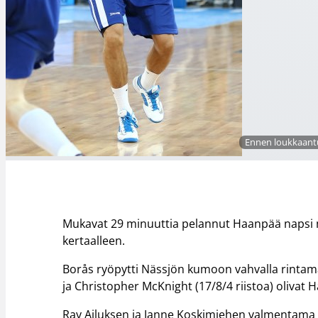
Ennen loukkaantu
Mukavat 29 minuuttia pelannut Haanpää napsi my
kertaalleen.
Borås ryöpytti Nässjön kumoon vahvalla rintama
ja Christopher McKnight (17/8/4 riistoa) olivat
Ray Ailuksen ja Janne Koskimiehen valmentama 