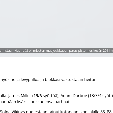
mistaan Haanpää oli miesten maajoukkueen paras pistemies kesän 2011 m
ös neljä levypalloa ja blokkasi vastustajan heiton
lla. James Miller (19/6 syöttöä), Adam Darboe (18/3/4 syött
 Haanpään lisäksi joukkueensa parhaat.
Solna Vikings puolestaan taipui kotonaan Uppsalalle 83–88