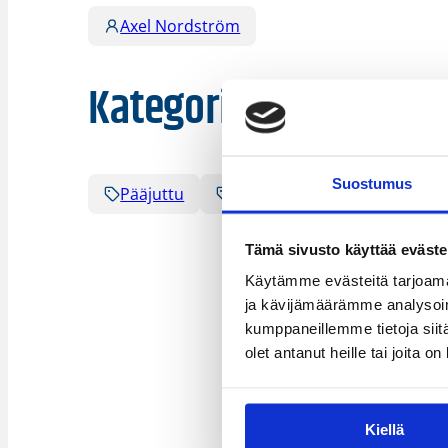
Axel Nordström
Kategoriat
Suostumus
Pääjuttu
Suomalaiset ulkomailla
Tämä sivusto käyttää eväste
Käytämme evästeitä tarjoama
ja kävijämäärämme analysoim
kumppaneillemme tietoja siitä
olet antanut heille tai joita o
Kiellä