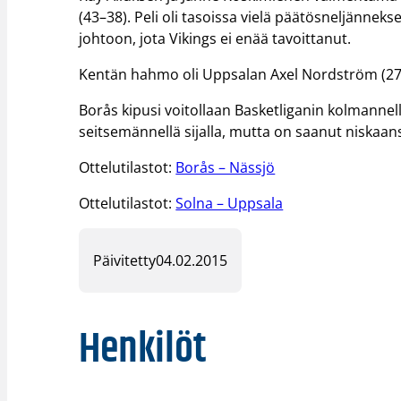
(43–38). Peli oli tasoissa vielä päätösneljänne
johtoon, jota Vikings ei enää tavoittanut.
Kentän hahmo oli Uppsalan Axel Nordström (27/1
Borås kipusi voitollaan Basketliganin kolmannelle
seitsemännellä sijalla, mutta on saanut niskaa
Ottelutilastot:
Borås – Nässjö
Ottelutilastot:
Solna – Uppsala
Päivitetty
04.02.2015
Henkilöt