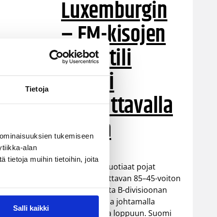
Luxemburgin
– EM-kisojen
voittotili
aukesi
Tietoja
vakuuttavalla
pelillä
 ominaisuuksien tukemiseen
tiikka-alan
ietoja muihin tietoihin, joita
Suomen 16-vuotiaat pojat
ottivat vakuuttavan 85–45-voiton
Luxemburgista B-divisioonan
EM-kilpailuissa johtamalla
Salli kaikki
ottelua alusta loppuun. Suomi