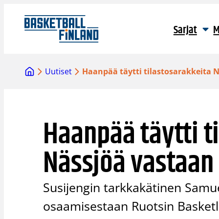
Siirry
sisältöön
Sarjat
M
Uutiset
Haanpää täytti tilastosarakkeita 
Haanpää täytti t
Nässjöä vastaan
Susijengin tarkkakätinen Samu
osaamisestaan Ruotsin Basketlig