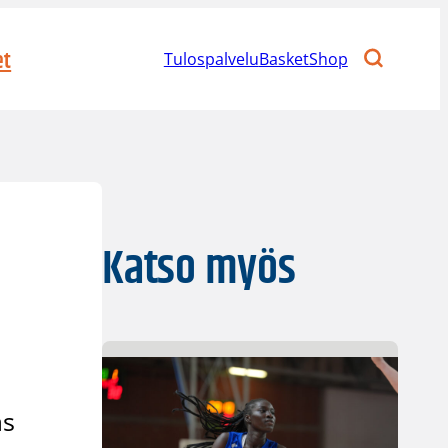
et
Tulospalvelu
BasketShop
Katso myös
ås