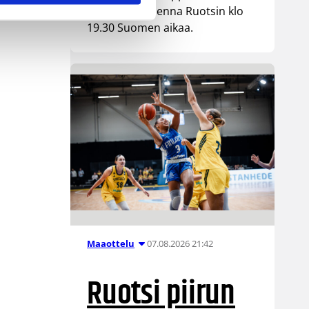
kohtaa huomenna Ruotsin klo
19.30 Suomen aikaa.
07.08.2026 21:42
Maaottelu
Ruotsi piirun