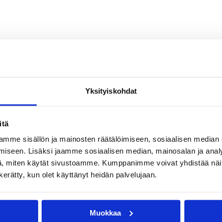
Yksityiskohdat
itä
mme sisällön ja mainosten räätälöimiseen, sosiaalisen median
iseen. Lisäksi jaamme sosiaalisen median, mainosalan ja analy
, miten käytät sivustoamme. Kumppanimme voivat yhdistää näitä t
n kerätty, kun olet käyttänyt heidän palvelujaan.
Muokkaa