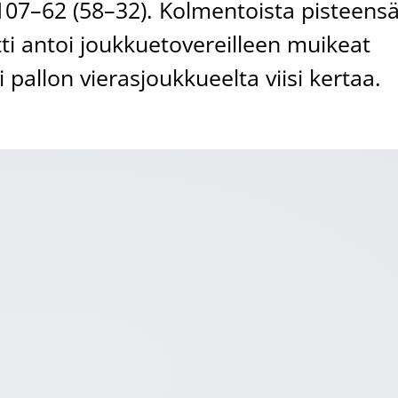
107–62 (58–32). Kolmentoista pisteens
tti antoi joukkuetovereilleen muikeat
 pallon vierasjoukkueelta viisi kertaa.