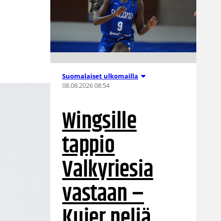
ä
Suomalaiset ulkomailla
08.08.2026 08:54
Wingsille
tappio
Valkyriesia
vastaan –
Kuier neljä