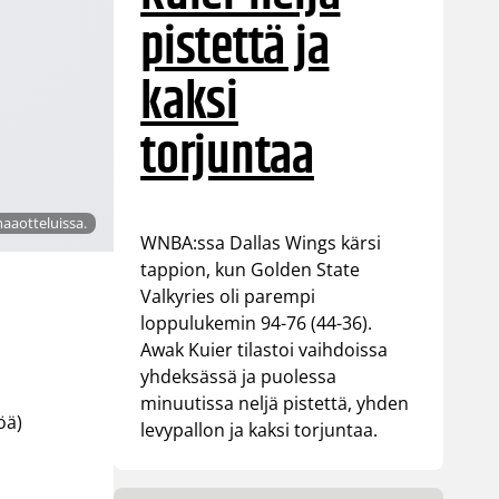
pistettä ja
kaksi
torjuntaa
aaotteluissa.
WNBA:ssa Dallas Wings kärsi
tappion, kun Golden State
Valkyries oli parempi
loppulukemin 94-76 (44-36).
Awak Kuier tilastoi vaihdoissa
yhdeksässä ja puolessa
minuutissa neljä pistettä, yhden
öä)
levypallon ja kaksi torjuntaa.