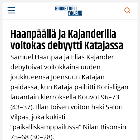
Siirry
sisältöön
Haanpäällä ja Kajanderilla
voitokas debyytti Katajassa
Samuel Haanpää ja Elias Kajander
debytoivat voitokkaina uuden
joukkueensa Joensuun Katajan
paidassa, kun Kataja päihitti Korisliigan
lauantain kierroksella Kouvot 96–73
(43–37). Illan toisen voiton haki Salon
Vilpas, joka kukisti
”paikalliskamppailussa” Nilan Bisonsin
75–68 (30–28).