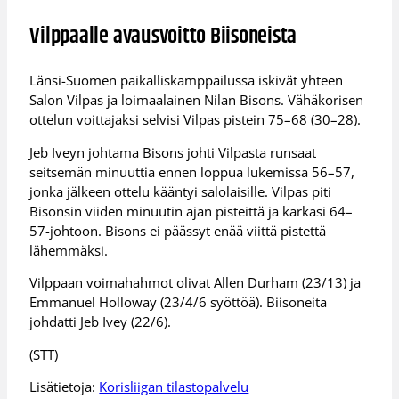
Vilppaalle avausvoitto Biisoneista
Länsi-Suomen paikalliskamppailussa iskivät yhteen
Salon Vilpas ja loimaalainen Nilan Bisons. Vähäkorisen
ottelun voittajaksi selvisi Vilpas pistein 75–68 (30–28).
Jeb Iveyn johtama Bisons johti Vilpasta runsaat
seitsemän minuuttia ennen loppua lukemissa 56–57,
jonka jälkeen ottelu kääntyi salolaisille. Vilpas piti
Bisonsin viiden minuutin ajan pisteittä ja karkasi 64–
57-johtoon. Bisons ei päässyt enää viittä pistettä
lähemmäksi.
Vilppaan voimahahmot olivat Allen Durham (23/13) ja
Emmanuel Holloway (23/4/6 syöttöä). Biisoneita
johdatti Jeb Ivey (22/6).
(STT)
Lisätietoja:
Korisliigan tilastopalvelu