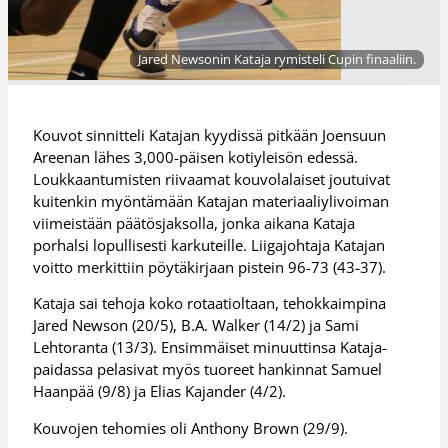
Jared Newsonin Kataja rymisteli Cupin finaaliin.
Kouvot sinnitteli Katajan kyydissä pitkään Joensuun
Areenan lähes 3,000-päisen kotiyleisön edessä.
Loukkaantumisten riivaamat kouvolalaiset joutuivat
kuitenkin myöntämään Katajan materiaaliylivoiman
viimeistään päätösjaksolla, jonka aikana Kataja
porhalsi lopullisesti karkuteille. Liigajohtaja Katajan
voitto merkittiin pöytäkirjaan pistein 96-73 (43-37).
Kataja sai tehoja koko rotaatioltaan, tehokkaimpina
Jared Newson (20/5), B.A. Walker (14/2) ja Sami
Lehtoranta (13/3). Ensimmäiset minuuttinsa Kataja-
paidassa pelasivat myös tuoreet hankinnat Samuel
Haanpää (9/8) ja Elias Kajander (4/2).
Kouvojen tehomies oli Anthony Brown (29/9).