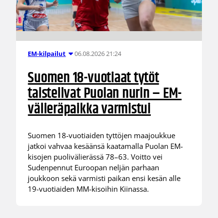
06.08.2026 21:24
EM-kilpailut
Suomen 18-vuotiaat tytöt
taistelivat Puolan nurin – EM-
välieräpaikka varmistui
Suomen 18-vuotiaiden tyttöjen maajoukkue
jatkoi vahvaa kesäänsä kaatamalla Puolan EM-
kisojen puolivälierässä 78–63. Voitto vei
Sudenpennut Euroopan neljän parhaan
joukkoon sekä varmisti paikan ensi kesän alle
19-vuotiaiden MM-kisoihin Kiinassa.