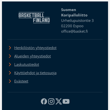
Suomen
Koripalloliitto
Urheilupuistontie 3
02200 Espoo
office@basket.fi
Henkilöstön yhteystiedot
Alueiden yhteystiedot
Laskutustiedot
Käyttöehdot ja tietosuoja
Evästeet