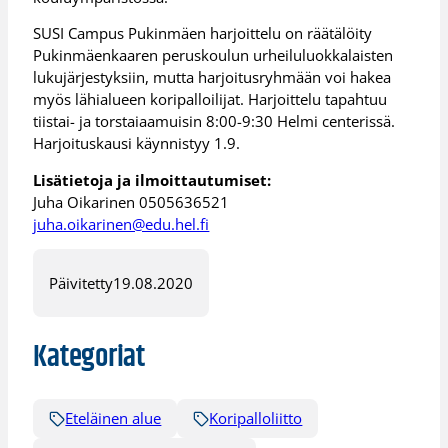
SUSI Campus Pukinmäen harjoittelu on räätälöity
Pukinmäenkaaren peruskoulun urheiluluokkalaisten
lukujärjestyksiin, mutta harjoitusryhmään voi hakea
myös lähialueen koripalloilijat. Harjoittelu tapahtuu
tiistai- ja torstaiaamuisin 8:00-9:30 Helmi centerissä.
Harjoituskausi käynnistyy 1.9.
Lisätietoja ja ilmoittautumiset:
Juha Oikarinen 0505636521
juha.oikarinen@edu.hel.fi
Päivitetty
19.08.2020
Kategoriat
Eteläinen alue
Koripalloliitto