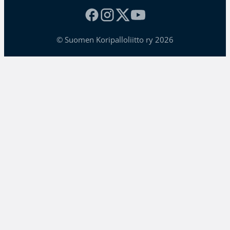
© Suomen Koripalloliitto ry 2026