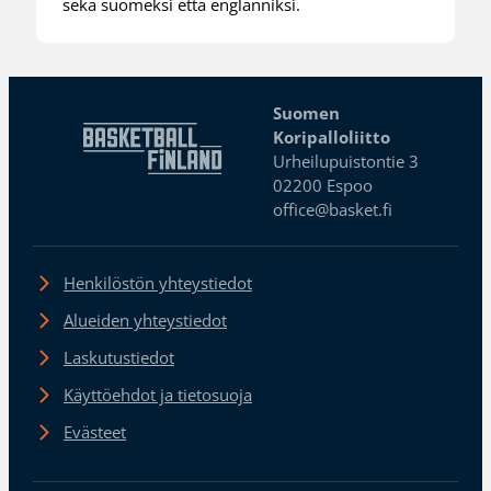
sekä suomeksi että englanniksi.
Suomen
Koripalloliitto
Urheilupuistontie 3
02200 Espoo
office@basket.fi
Henkilöstön yhteystiedot
Alueiden yhteystiedot
Laskutustiedot
Käyttöehdot ja tietosuoja
Evästeet