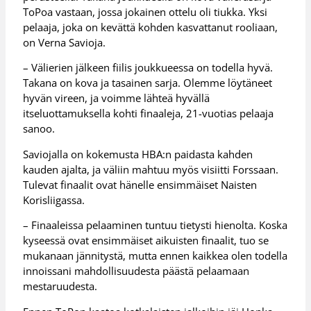
ToPoa vastaan, jossa jokainen ottelu oli tiukka. Yksi
pelaaja, joka on kevättä kohden kasvattanut rooliaan,
on Verna Savioja.
– Välierien jälkeen fiilis joukkueessa on todella hyvä.
Takana on kova ja tasainen sarja. Olemme löytäneet
hyvän vireen, ja voimme lähteä hyvällä
itseluottamuksella kohti finaaleja, 21-vuotias pelaaja
sanoo.
Saviojalla on kokemusta HBA:n paidasta kahden
kauden ajalta, ja väliin mahtuu myös visiitti Forssaan.
Tulevat finaalit ovat hänelle ensimmäiset Naisten
Korisliigassa.
– Finaaleissa pelaaminen tuntuu tietysti hienolta. Koska
kyseessä ovat ensimmäiset aikuisten finaalit, tuo se
mukanaan jännitystä, mutta ennen kaikkea olen todella
innoissani mahdollisuudesta päästä pelaamaan
mestaruudesta.