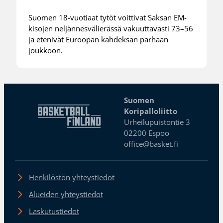
Suomen 18-vuotiaat tytöt voittivat Saksan EM-
kisojen neljännesvälierässä vakuuttavasti 73–56
ja etenivät Euroopan kahdeksan parhaan
joukkoon.
Suomen
Koripalloliitto
Urheilupuistontie 3
02200 Espoo
office@basket.fi
Henkilöstön yhteystiedot
Alueiden yhteystiedot
Laskutustiedot