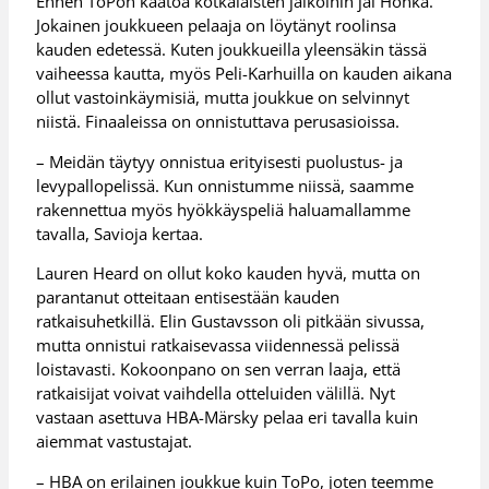
Ennen ToPon kaatoa kotkalaisten jalkoihin jäi Honka.
Jokainen joukkueen pelaaja on löytänyt roolinsa
kauden edetessä. Kuten joukkueilla yleensäkin tässä
vaiheessa kautta, myös Peli-Karhuilla on kauden aikana
ollut vastoinkäymisiä, mutta joukkue on selvinnyt
niistä. Finaaleissa on onnistuttava perusasioissa.
– Meidän täytyy onnistua erityisesti puolustus- ja
levypallopelissä. Kun onnistumme niissä, saamme
rakennettua myös hyökkäyspeliä haluamallamme
tavalla, Savioja kertaa.
Lauren Heard on ollut koko kauden hyvä, mutta on
parantanut otteitaan entisestään kauden
ratkaisuhetkillä. Elin Gustavsson oli pitkään sivussa,
mutta onnistui ratkaisevassa viidennessä pelissä
loistavasti. Kokoonpano on sen verran laaja, että
ratkaisijat voivat vaihdella otteluiden välillä. Nyt
vastaan asettuva HBA-Märsky pelaa eri tavalla kuin
aiemmat vastustajat.
– HBA on erilainen joukkue kuin ToPo, joten teemme