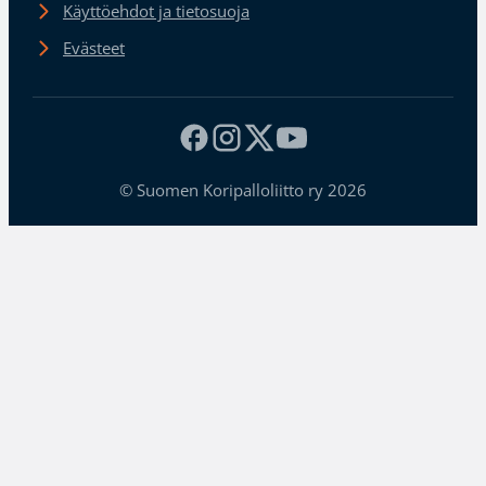
Käyttöehdot ja tietosuoja
Evästeet
© Suomen Koripalloliitto ry 2026