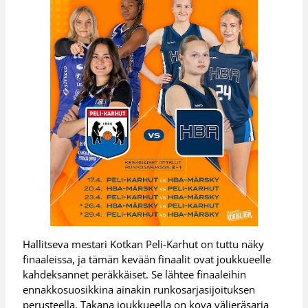
Hallitseva mestari Kotkan Peli-Karhut on tuttu näky
finaaleissa, ja tämän kevään finaalit ovat joukkueelle
kahdeksannet peräkkäiset. Se lähtee finaaleihin
ennakkosuosikkina ainakin runkosarjasijoituksen
perusteella. Takana joukkueella on kova välieräsarja