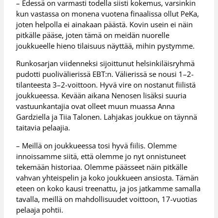
– Edessä on varmasti todella siisti kokemus, varsinkin
kun vastassa on monena vuotena finaalissa ollut PeKa,
joten helpolla ei ainakaan päästä. Kovin usein ei näin
pitkälle pääse, joten tämä on meidän nuorelle
joukkueelle hieno tilaisuus näyttää, mihin pystymme.
Runkosarjan viidenneksi sijoittunut helsinkiläisryhmä
pudotti puolivälierissä EBT:n. Välierissä se nousi 1–2-
tilanteesta 3–2-voittoon. Hyvä vire on nostanut fiilistä
joukkueessa. Kevään aikana Nenosen lisäksi suuria
vastuunkantajia ovat olleet muun muassa Anna
Gardziella ja Tiia Talonen. Lahjakas joukkue on täynnä
taitavia pelaajia.
– Meillä on joukkueessa tosi hyvä fiilis. Olemme
innoissamme siitä, että olemme jo nyt onnistuneet
tekemään historiaa. Olemme päässeet näin pitkälle
vahvan yhteispelin ja koko joukkueen ansiosta. Tämän
eteen on koko kausi treenattu, ja jos jatkamme samalla
tavalla, meillä on mahdollisuudet voittoon, 17-vuotias
pelaaja pohtii.