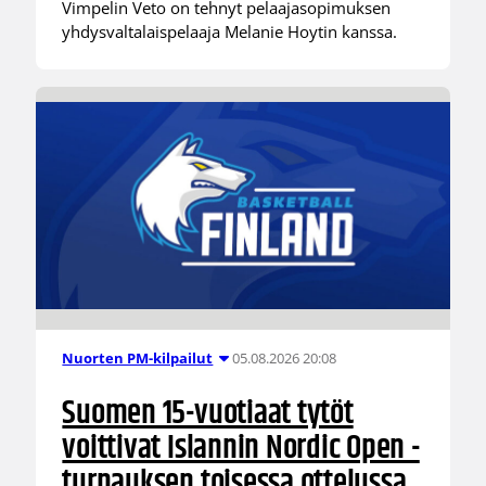
Vimpelin Veto on tehnyt pelaajasopimuksen
yhdysvaltalaispelaaja Melanie Hoytin kanssa.
05.08.2026 20:08
Nuorten PM-kilpailut
Suomen 15-vuotiaat tytöt
voittivat Islannin Nordic Open -
turnauksen toisessa ottelussa