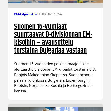
05.08.2026 18:54
EM-kilpailut
Suomen 16-vuotiaat
suuntaavat B-divisioonan EM-
kisoihin – avausottelu
torstaina Bulgariaa vastaan
Suomen 16-vuotiaiden poikien maajoukkue
aloittaa B-divisioonan EM-kilpailut torstaina 6.8.
Pohjois-Makedonian Skopjessa. Sudenpennut
pelaa alkulohkossa Bulgarian, Luxemburgin,
Ruotsin, Norjan sekä Bosnia ja Hertsegovinan
kanssa.