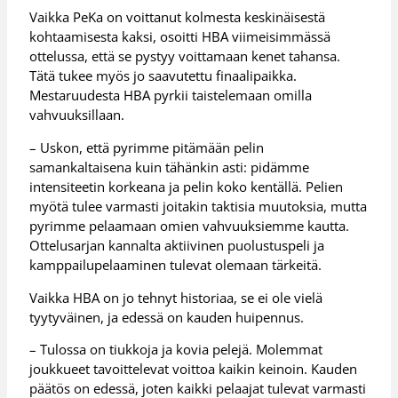
Vaikka PeKa on voittanut kolmesta keskinäisestä
kohtaamisesta kaksi, osoitti HBA viimeisimmässä
ottelussa, että se pystyy voittamaan kenet tahansa.
Tätä tukee myös jo saavutettu finaalipaikka.
Mestaruudesta HBA pyrkii taistelemaan omilla
vahvuuksillaan.
– Uskon, että pyrimme pitämään pelin
samankaltaisena kuin tähänkin asti: pidämme
intensiteetin korkeana ja pelin koko kentällä. Pelien
myötä tulee varmasti joitakin taktisia muutoksia, mutta
pyrimme pelaamaan omien vahvuuksiemme kautta.
Ottelusarjan kannalta aktiivinen puolustuspeli ja
kamppailupelaaminen tulevat olemaan tärkeitä.
Vaikka HBA on jo tehnyt historiaa, se ei ole vielä
tyytyväinen, ja edessä on kauden huipennus.
– Tulossa on tiukkoja ja kovia pelejä. Molemmat
joukkueet tavoittelevat voittoa kaikin keinoin. Kauden
päätös on edessä, joten kaikki pelaajat tulevat varmasti