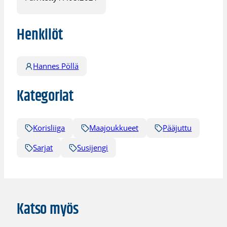
Henkilöt
Hannes Pöllä
Kategoriat
Korisliiga
Maajoukkueet
Pääjuttu
Sarjat
Susijengi
Katso myös