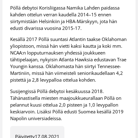
Pöllä debytoi Korisliigassa Namika Lahden paidassa
kahden ottelun verran kaudella 2014–15 ennen
siirtymistään Helsinkiin ja HBA-Märskyyn, jota hän
edusti divarissa vuosina 2015-17.
Kesällä 2017 Pöllä suuntasi Atlantin taakse Oklahoman
yliopistoon, missä hän vietti kaksi kautta ja koki mm.
NCAA:n lopputurnauksen yhdessä joukkueen
tähtipelaajan, nykyisin Atlanta Hawksia edustavan Trae
Youngin kanssa. Oklahomasta hän siirtyi Tennessee-
Martiniin, missä hän viimeisteli seniorikaudellaan 4,2
pistettä ja 2,8 levypalloa ottelua kohden.
Susijengissä Pöllä debytoi kesäkuussa 2018.
Tähänastisella miesten maajoukkueurallaan Pöllä on
pelannut kuusi ottelua 2,0 pisteen ja 1,0 levypallon
keskiarvoin. Lisäksi Pöllä edusti Suomea kesällä 2019
Napolin universiadeissa.
Päivitetty
17.08.2021