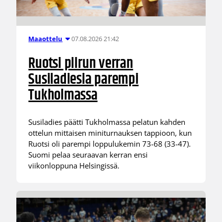
07.08.2026 21:42
Maaottelu
Ruotsi piirun verran
Susiladiesia parempi
Tukholmassa
Susiladies päätti Tukholmassa pelatun kahden
ottelun mittaisen miniturnauksen tappioon, kun
Ruotsi oli parempi loppulukemin 73-68 (33-47).
Suomi pelaa seuraavan kerran ensi
viikonloppuna Helsingissä.