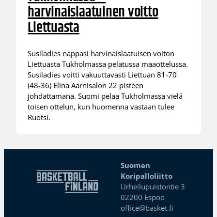
harvinaislaatuinen voitto
Liettuasta
Susiladies nappasi harvinaislaatuisen voiton
Liettuasta Tukholmassa pelatussa maaottelussa.
Susiladies voitti vakuuttavasti Liettuan 81-70
(48-36) Elina Aarnisalon 22 pisteen
johdattamana. Suomi pelaa Tukholmassa vielä
toisen ottelun, kun huomenna vastaan tulee
Ruotsi.
Suomen
Koripalloliitto
Urheilupuistontie 3
02200 Espoo
office@basket.fi