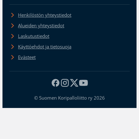
Henkilöstön yhteystiedot
Alueiden yhteystiedot
Laskutustiedot
Käyttöehdot ja tietosuoja
Evästeet
© Suomen Koripalloliitto ry 2026