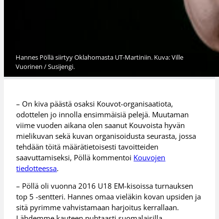
Hannes Pöllä siirtyy Oklahomasta UT-Martiniin. Kuva: Ville
Vuorinen / Susijengi.
– On kiva päästä osaksi Kouvot-organisaatiota,
odottelen jo innolla ensimmäisiä pelejä. Muutaman
viime vuoden aikana olen saanut Kouvoista hyvän
mielikuvan sekä kuvan organisoidusta seurasta, jossa
tehdään töitä määrätietoisesti tavoitteiden
saavuttamiseksi, Pöllä kommentoi
Kouvojen
tiedotteessa
.
– Pöllä oli vuonna 2016 U18 EM-kisoissa turnauksen
top 5 -sentteri. Hannes omaa vieläkin kovan upsiden ja
sitä pyrimme vahvistamaan harjoitus kerrallaan.
Lähdemme kauteen puhtaasti suomalaisilla