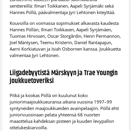
senttereillä: Ilmari Toikkanen, Aapeli Syrjämäki sekä
Hannes Pöllä, päävalmentaja Jyri Lehtonen kiteyttää.
Kouvoilla on voimassa sopimukset alkavasta kaudesta
Hannes Pöllän, Ilmari Toikkasen, Aapeli Syrjämäen,
Tuomas Hirvosen, Oscar Storgårdin, Henri Permannon,
Joel Mäntysen, Teemu Kristerin, Daniel Rantapajun,
Aarni Korkiatuvan ja Isiah Osbornen kanssa. Joukkuetta
valmentaa Jyri Lehtonen.
Liigadebyytistä Märskyyn ja Trae Youngin
joukkuetoveriksi
Pitkä ja kookas Pöllä on kuulunut koko
juniorimaajoukkueuransa aikana vuosina 1997–99
syntyneiden maajoukkueiden avainpelaajiin. Pöllä ehti
juniorivuosinaan pelata yhteensä 68 nuorten
maaottelua kahdeksan pisteen ja kuuden levypallon
ottelukeskiarvoilla.