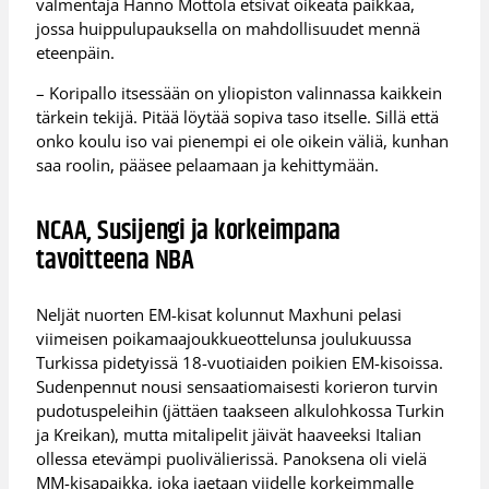
valmentaja Hanno Möttölä etsivät oikeata paikkaa,
jossa huippulupauksella on mahdollisuudet mennä
eteenpäin.
– Koripallo itsessään on yliopiston valinnassa kaikkein
tärkein tekijä. Pitää löytää sopiva taso itselle. Sillä että
onko koulu iso vai pienempi ei ole oikein väliä, kunhan
saa roolin, pääsee pelaamaan ja kehittymään.
NCAA, Susijengi ja korkeimpana
tavoitteena NBA
Neljät nuorten EM-kisat kolunnut Maxhuni pelasi
viimeisen poikamaajoukkueottelunsa joulukuussa
Turkissa pidetyissä 18-vuotiaiden poikien EM-kisoissa.
Sudenpennut nousi sensaatiomaisesti korieron turvin
pudotuspeleihin (jättäen taakseen alkulohkossa Turkin
ja Kreikan), mutta mitalipelit jäivät haaveeksi Italian
ollessa etevämpi puolivälierissä. Panoksena oli vielä
MM-kisapaikka, joka jaetaan viidelle korkeimmalle