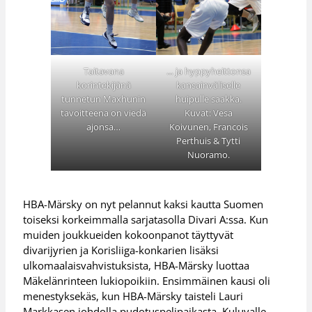
Taitavana
… ja hyppyheittonsa
korintekijänä
kansainväliselle
tunnetun Maxhunin
huipulle saakka.
tavoitteena on viedä
Kuvat: Vesa
ajonsa…
Koivunen, Francois
Perthuis & Tytti
Nuoramo.
HBA-Märsky on nyt pelannut kaksi kautta Suomen
toiseksi korkeimmalla sarjatasolla Divari A:ssa. Kun
muiden joukkueiden kokoonpanot täyttyvät
divarijyrien ja Korisliiga-konkarien lisäksi
ulkomaalaisvahvistuksista, HBA-Märsky luottaa
Mäkelänrinteen lukiopoikiin. Ensimmäinen kausi oli
menestyksekäs, kun HBA-Märsky taisteli Lauri
Markkasen johdolla pudotuspelipaikasta. Kuluvalle