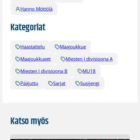
Hanno Möttölä
Kategoriat
Haastattelu
Maajoukkue
Maajoukkueet
Miesten I divisioona A
Miesten I divisioona B
MU18
Pääjuttu
Sarjat
Susijengi
Katso myös