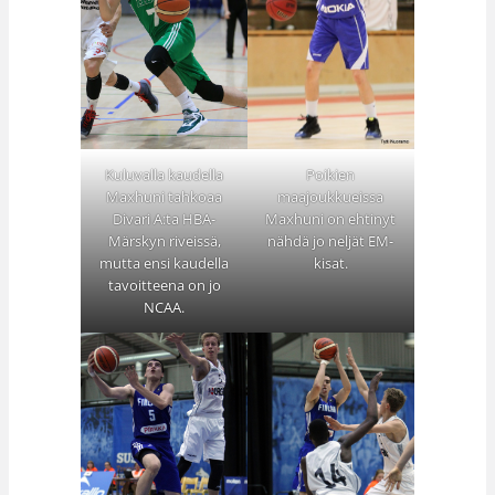
Poikien
Kuluvalla kaudella
maajoukkueissa
Maxhuni tahkoaa
Maxhuni on ehtinyt
Divari A:ta HBA-
nähdä jo neljät EM-
Märskyn riveissä,
kisat.
mutta ensi kaudella
tavoitteena on jo
NCAA.