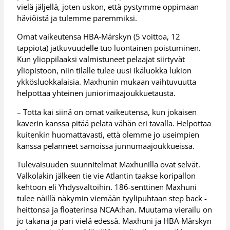
vielä jäljellä, joten uskon, että pystymme oppimaan
häviöistä ja tulemme paremmiksi.
Omat vaikeutensa HBA-Märskyn (5 voittoa, 12
tappiota) jatkuvuudelle tuo luontainen poistuminen.
Kun ylioppilaaksi valmistuneet pelaajat siirtyvät
yliopistoon, niin tilalle tulee uusi ikäluokka lukion
ykkösluokkalaisia. Maxhunin mukaan vaihtuvuutta
helpottaa yhteinen juniorimaajoukkuetausta.
– Totta kai siinä on omat vaikeutensa, kun jokaisen
kaverin kanssa pitää pelata vähän eri tavalla. Helpottaa
kuitenkin huomattavasti, että olemme jo useimpien
kanssa pelanneet samoissa junnumaajoukkueissa.
Tulevaisuuden suunnitelmat Maxhunilla ovat selvät.
Valkolakin jälkeen tie vie Atlantin taakse koripallon
kehtoon eli Yhdysvaltoihin. 186-senttinen Maxhuni
tulee näillä näkymin viemään tyylipuhtaan step back -
heittonsa ja floaterinsa NCAA:han. Muutama vierailu on
jo takana ja pari vielä edessä. Maxhuni ja HBA-Märskyn