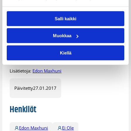
– Ensimmäisenä pitää päästä yliopistokoripalloon
käsiksi ja siitä eteenpäin esim. Euroliigaan tai jonnekin
muualle. Totta kai NBA on se isoin tavoite. Jokainen
Salli kaikki
koripalloa pelaava pikkulapsi haaveilee siitä. Se vaatii
paljon työntekoa, mutta olen valmis pistämään
Muokkaa
kroppani likoon sen eteen.
HBA-Märsky pelaa seuraavan kerran ensi viikon
Kiellä
torstaina 2.2. Munkkiniemen Yhteiskoululla Torpan
Poikia vastaan.
Lisätietoja:
Edon Maxhuni
Päivitetty
27.01.2017
Henkilöt
Edon Maxhuni
Ei Ole