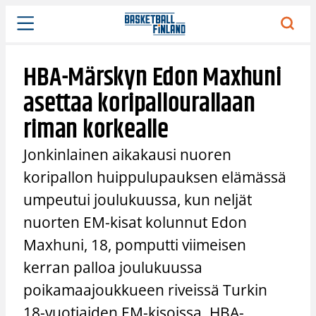
Siirry
sisältöön
HBA-Märskyn Edon Maxhuni
asettaa koripallourallaan
riman korkealle
Jonkinlainen aikakausi nuoren
koripallon huippulupauksen elämässä
umpeutui joulukuussa, kun neljät
nuorten EM-kisat kolunnut Edon
Maxhuni, 18, pomputti viimeisen
kerran palloa joulukuussa
poikamaajoukkueen riveissä Turkin
18-vuotiaiden EM-kisoissa. HBA-