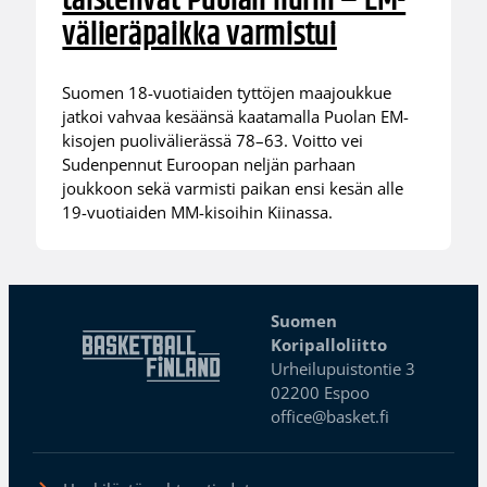
taistelivat Puolan nurin – EM-
välieräpaikka varmistui
Suomen 18-vuotiaiden tyttöjen maajoukkue
jatkoi vahvaa kesäänsä kaatamalla Puolan EM-
kisojen puolivälierässä 78–63. Voitto vei
Sudenpennut Euroopan neljän parhaan
joukkoon sekä varmisti paikan ensi kesän alle
19-vuotiaiden MM-kisoihin Kiinassa.
Suomen
Koripalloliitto
Urheilupuistontie 3
02200 Espoo
office@basket.fi