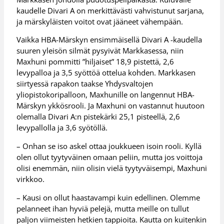
kaudelle Divari A on merkittävästi vahvistunut sarjana,
ja märskyläisten voitot ovat jääneet vähempään.
Vaikka HBA-Märskyn ensimmäisellä Divari A -kaudella
suuren yleisön silmät pysyivät Markkasessa, niin
Maxhuni pommitti ”hiljaiset” 18,9 pistettä, 2,6
levypalloa ja 3,5 syöttöä ottelua kohden. Markkasen
siirtyessä rapakon taakse Yhdysvaltojen
yliopistokoripalloon, Maxhunille on langennut HBA-
Märskyn ykkösrooli. Ja Maxhuni on vastannut huutoon
olemalla Divari A:n pistekärki 25,1 pisteellä, 2,6
levypallolla ja 3,6 syötöllä.
– Onhan se iso askel ottaa joukkueen isoin rooli. Kyllä
olen ollut tyytyväinen omaan peliin, mutta jos voittoja
olisi enemmän, niin olisin vielä tyytyväisempi, Maxhuni
virkkoo.
– Kausi on ollut haastavampi kuin edellinen. Olemme
pelanneet ihan hyviä pelejä, mutta meille on tullut
paljon viimeisten hetkien tappioita. Kautta on kuitenkin