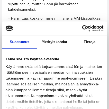
sijoittuneelle, mutta Suomi jäi harmikseen
kahdeksanneksi.
– Harmittaa, koska olimme niin lähellä MM-kisapaikkaa
ja EM-mitalimahdollisuutta. Kyllä me kuitenkin
pelasimme omalla tasolla kisoissa ja saimme sen, mitä
halusimme. Parista voitosta se jäi lopulta kiinni.
Suostumus
Yksityiskohdat
Tietoja
Maxhuni on nyt pelannut 16- ja 18-vuotiaissa pojissa
yhteensä 87 ottelua 14,4 pisteen keskiarvolla.
Maajoukkuetasolla Maxhunin seuraava askel on 20-
vuotiaat miehet ja – ennemmin tai myöhemmin –
Tämä sivusto käyttää evästeitä
Susijengi.
Käytämme evästeitä tarjoamamme sisällön ja mainosten
räätälöimiseen, sosiaalisen median ominaisuuksien
– Susijengiin pääsy on ollut jo pitkään tavoitteena. Nyt
tukemiseen ja kävijämäärämme analysoimiseen. Lisäksi
on aika lähteä toteuttamaan se tavoite. Ensimmäisenä
pitää ansaita kutsu rinkiin, päästä treenaamaan niiden
jaamme sosiaalisen median, mainosalan ja analytiikka-
jätkien kanssa ja taistella pelipaikasta.
alan kumppaneillemme tietoja siitä, miten käytät
sivustoamme. Kumppanimme voivat yhdistää näitä
Kysyessä unelmista ja tavoitteista, Maxhuni asettaa
tietoja muihin tietoihin, joita olet antanut heille tai joita on
rimansa korkealle – aivan kansainvälisellä huipulle asti.
kerätty, kun olet käyttänyt heidän palvelujaan.