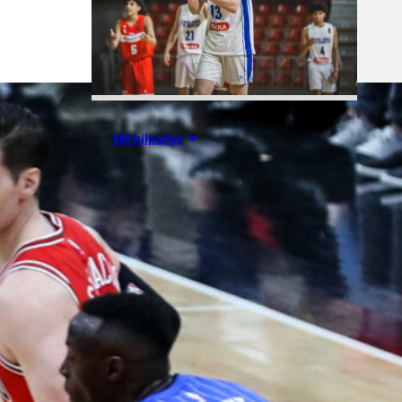
08.08.2026 00:37
EM-kilpailut
Suomen 16-
vuotiaat pojat
voittivat
Luxemburgin
– EM-kisojen