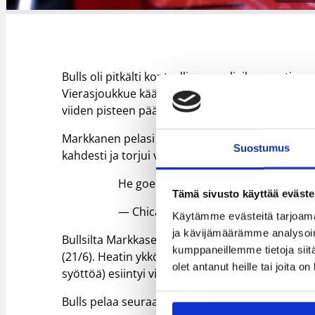
Bulls oli pitkälti kontrollissa puoliaikaan asti,
Vierasjoukkue käänsi kapulan itselleen vieden ko
viiden pisteen päässä 91-86, mutta Heat rynni lop
Markkanen pelasi liki 34 minuuttia, joiden aikana
Suostumus
kahdesti ja torjui vastustajan heiton kerran. P
He goes by
@MarkkanenLauri
or The
Tämä sivusto käyttää eväste
— Chicago Bulls (@chicagobulls)
Janu
Käytämme evästeitä tarjoama
ja kävijämäärämme analysoim
Bullsilta Markkasen lisäksi pistetehtailussa kun
kumppaneillemme tietoja siitä
(21/6). Heatin ykkönen oli Josh Richardson (26/
olet antanut heille tai joita o
syöttöä) esiintyi viimeisen kerran urallaan koti
Bulls pelaa seuraavan kerran maanantain ja tiist