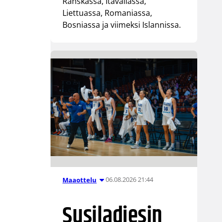
Ranskassa, Itävallassa,
Liettuassa, Romaniassa,
Bosniassa ja viimeksi Islannissa.
06.08.2026 21:44
Maaottelu
Susiladiesin