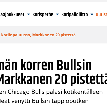
aajoukkueet
Korisperhe
Koripalloliitto
Uutis
 kotiinpaluussa, Markkanen 20 pistettä
män korren Bullsin
Markkanen 20 pistett
en Chicago Bulls palasi kotikentälleen
eat venytti Bullsin tappioputken