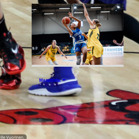
07.08.2026 21:42
Maaottelu
Ruotsi piirun
verran
Susiladiesia
ille Vuorinen.