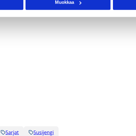
Muokkaa
Sarjat
Susijengi