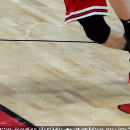
rkkasen 20 pistettä ei riittänyt Bullsin tappioputken katkaisemiseen. Kuva: V