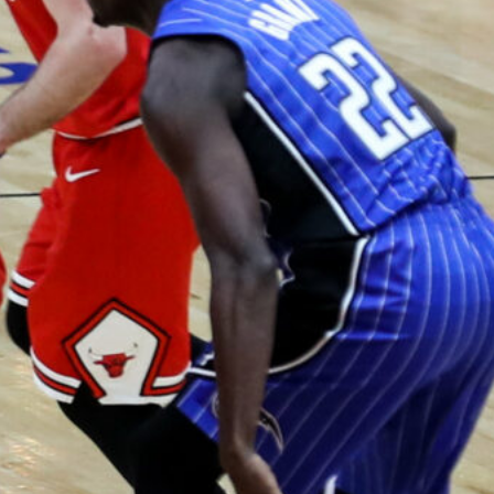
voittotili
aukesi
vakuuttavalla
pelillä
Suomen 16-vuotiaat pojat
ottivat vakuuttavan 85–45-voiton
Luxemburgista B-divisioonan
EM-kilpailuissa johtamalla
ottelua alusta loppuun. Suomi
kohtaa huomenna Ruotsin klo
19.30 Suomen aikaa.