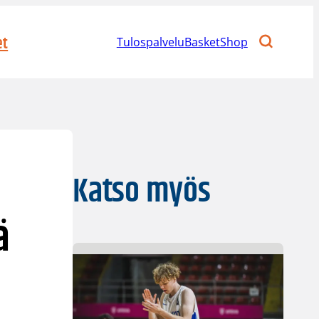
et
Tulospalvelu
BasketShop
Katso myös
ä