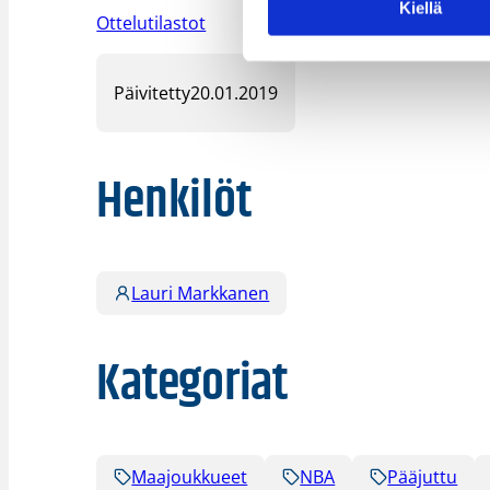
Kiellä
Ottelutilastot
Päivitetty
20.01.2019
Henkilöt
Lauri Markkanen
Kategoriat
Maajoukkueet
NBA
Pääjuttu