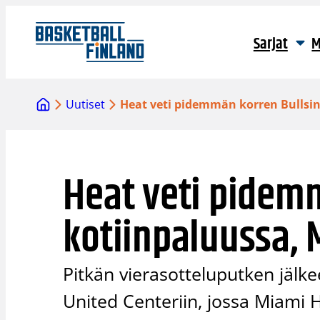
Siirry
sisältöön
Sarjat
M
Uutiset
Heat veti pidemmän korren Bullsin
Heat veti pidem
kotiinpaluussa, 
Pitkän vierasotteluputken jälke
United Centeriin, jossa Miami H