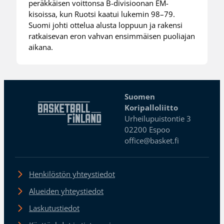
peräkkäisen voittonsa B-divisioonan EM-
kisoissa, kun Ruotsi kaatui lukemin 98–79.
Suomi johti ottelua alusta loppuun ja rakensi
ratkaisevan eron vahvan ensimmäisen puoliajan
aikana.
Suomen
Koripalloliitto
Urheilupuistontie 3
02200 Espoo
office@basket.fi
Henkilöstön yhteystiedot
Alueiden yhteystiedot
Laskutustiedot