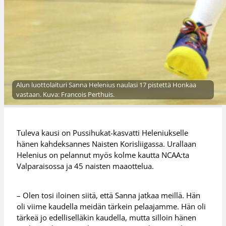
Alun luottolaituri Sanna Helenius naulasi 17 pistettä Honkaa
vastaan. Kuva: Francois Perthuis.
Tuleva kausi on Pussihukat-kasvatti Heleniukselle
hänen kahdeksannes Naisten Korisliigassa. Urallaan
Helenius on pelannut myös kolme kautta NCAA:ta
Valparaisossa ja 45 naisten maaottelua.
– Olen tosi iloinen siitä, että Sanna jatkaa meillä. Hän
oli viime kaudella meidän tärkein pelaajamme. Hän oli
tärkeä jo edelliselläkin kaudella, mutta silloin hänen