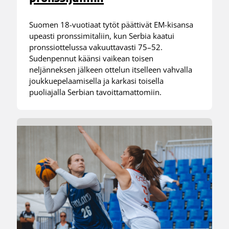
Suomen 18-vuotiaat tytöt päättivät EM-kisansa
upeasti pronssimitaliin, kun Serbia kaatui
pronssiottelussa vakuuttavasti 75–52.
Sudenpennut käänsi vaikean toisen
neljänneksen jälkeen ottelun itselleen vahvalla
joukkuepelaamisella ja karkasi toisella
puoliajalla Serbian tavoittamattomiin.