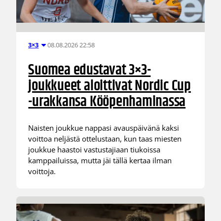
08.08.2026 22:58
3×3
Suomea edustavat 3×3-
joukkueet aloittivat Nordic Cup
-urakkansa Kööpenhaminassa
Naisten joukkue nappasi avauspäivänä kaksi
voittoa neljästä ottelustaan, kun taas miesten
joukkue haastoi vastustajiaan tiukoissa
kamppailuissa, mutta jäi tällä kertaa ilman
voittoja.