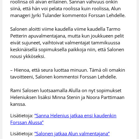
roolinsa oli aivan erilainen. Sannan vahvuus onkin
siinä, että hän voi pelata roolissa kuin roolissa, Alun
manageri Jyrki Tulander kommentoi Forssan Lehdelle.
Salonen aloitti viime kaudella viime kaudella Tarmo
Petterin apuvalmentajana, mutta kun joukkueen pelit
eivät sujuneet, vaihtoivat valmentajat tammikuussa
keskinäisellä sopimuksella paikkoja niin, että Salonen
nousi ykköseksi.
– Hienoa, että seura luottaa minuun. Tämä oli omakin
tavoitteeni, Salonen kommentoi Forssan Lehdelle.
Rami Salosen luotsaamalla Alulla on nyt sopimukset
Heleniuksen lisäksi Minna Stenin ja Noora Parttimaan
kanssa.
Lisätietoja:
”Sanna Helenius jatkaa ensi kaudenkin
Forssan Alussa”
Lisätietoja:
”Salonen jatkaa Alun valmentajana”