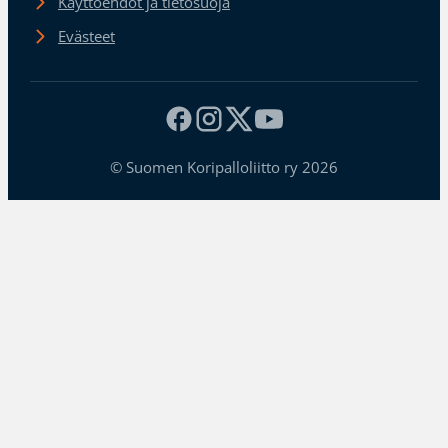
Käyttöehdot ja tietosuoja
Evästeet
© Suomen Koripalloliitto ry 2026