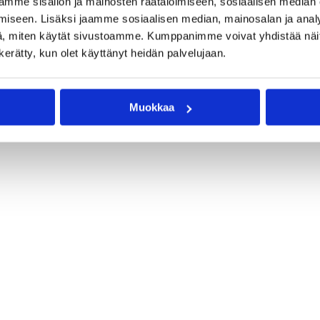
mme sisällön ja mainosten räätälöimiseen, sosiaalisen median
iseen. Lisäksi jaamme sosiaalisen median, mainosalan ja analy
, miten käytät sivustoamme. Kumppanimme voivat yhdistää näitä t
n kerätty, kun olet käyttänyt heidän palvelujaan.
Muokkaa