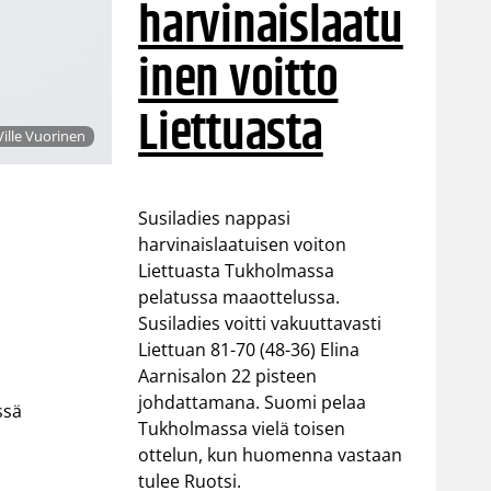
harvinaislaatu
inen voitto
Liettuasta
ille Vuorinen
Susiladies nappasi
harvinaislaatuisen voiton
n
Liettuasta Tukholmassa
pelatussa maaottelussa.
Susiladies voitti vakuuttavasti
Liettuan 81-70 (48-36) Elina
Aarnisalon 22 pisteen
johdattamana. Suomi pelaa
ssä
Tukholmassa vielä toisen
ottelun, kun huomenna vastaan
tulee Ruotsi.