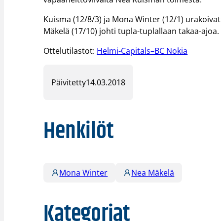
Kuisma (12/8/3) ja Mona Winter (12/1) urakoiv
Mäkelä (17/10) johti tupla-tuplallaan takaa-ajoa.
Ottelutilastot:
Helmi-Capitals–BC Nokia
Päivitetty
14.03.2018
Henkilöt
Mona Winter
Nea Mäkelä
Kategoriat