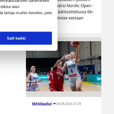
 ominaisuuksien tukemiseen
maajoukkue kärsi Nordic Open -
tiikka-alan
turnauksen päätösottelussa 66–
ietoja muihin tietoihin, joita
74-tappion Latviaa vastaan
Lohjalla.
Salli kaikki
06.08.2026 21:24
EM-kilpailut