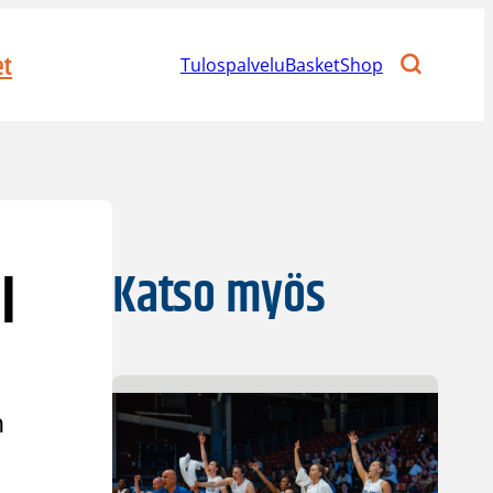
et
Tulospalvelu
BasketShop
I
Katso myös
n