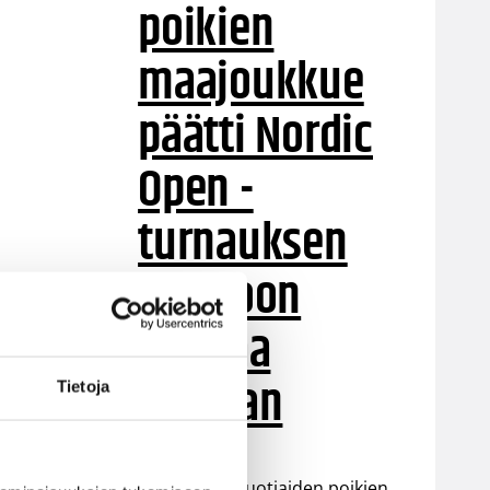
poikien
maajoukkue
päätti Nordic
Open -
turnauksen
tappioon
Latviaa
vastaan
Tietoja
Suomen 15-vuotiaiden poikien