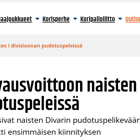
aajoukkueet
Korisperhe
Koripalloliitto
Uutis
ten I divisioonan pudotuspeleissä
vausvoittoon naisten 
otuspeleissä
sivat naisten Divarin pudotuspelikevää
tti ensimmäisen kiinnityksen