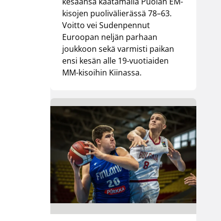
kesäänsä kaatamalla Puolan EM-
kisojen puolivälierässä 78–63.
Voitto vei Sudenpennut
Euroopan neljän parhaan
joukkoon sekä varmisti paikan
ensi kesän alle 19-vuotiaiden
MM-kisoihin Kiinassa.