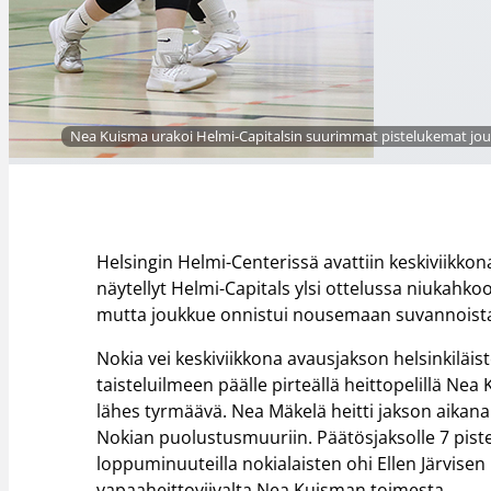
Nea Kuisma urakoi Helmi-Capitalsin suurimmat pistelukemat jouk
Helsingin Helmi-Centerissä avattiin keskiviikkon
näytellyt Helmi-Capitals ylsi ottelussa niukahkoo
mutta joukkue onnistui nousemaan suvannoista 
Nokia vei keskiviikkona avausjakson helsinkiläiste
taisteluilmeen päälle pirteällä heittopelillä Nea
lähes tyrmäävä. Nea Mäkelä heitti jakson aikan
Nokian puolustusmuuriin. Päätösjaksolle 7 pist
loppuminuuteilla nokialaisten ohi Ellen Järvisen 
vapaaheittoviivalta Nea Kuisman toimesta.