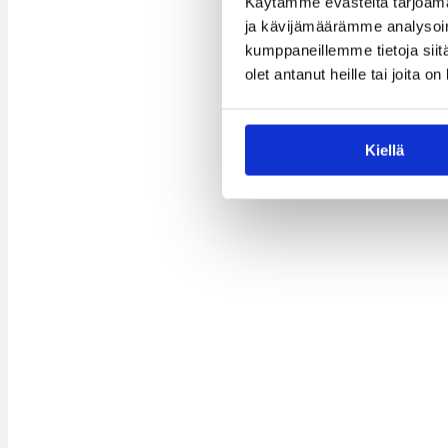
Käytämme evästeitä tarjoama
ja kävijämäärämme analysoim
kumppaneillemme tietoja siitä
olet antanut heille tai joita o
Kiellä