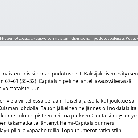
kueen ottaessa avausvoiton naisten I divisioonan pudotuspeleissä. Kuva: V
a naisten I divisioonan pudotuspelit. Kaksijakoisen esitykse
n 67–61 (35–32). Capitalsin peli heilahteli avausvälierässä,
voittotaisteluun.
n vielä viritellessä peliään. Toisella jaksolla kotijoukkue sai
 Kuisman johdolla. Tauon jälkeinen neljännes oli nokialaisilta
a kolme kolmen pisteen heittoa putkeen Capitalsin pysähtye
een takamatkalta lähtenyt Helmi-Capitals punnersi
lay-upilla ja vapaaheitoilla. Loppunumerot ratkaistiin