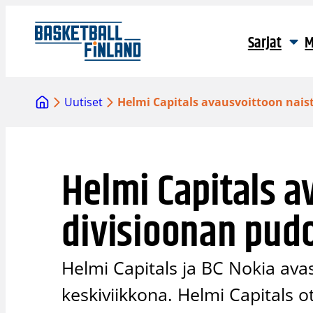
Siirry
sisältöön
Sarjat
M
Uutiset
Helmi Capitals avausvoittoon nais
Helmi Capitals a
divisioonan pud
Helmi Capitals ja BC Nokia ava
keskiviikkona. Helmi Capitals o