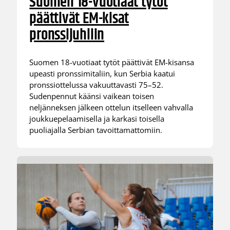
Suomen 18-vuotiaat tytöt
päättivät EM-kisat
pronssijuhliin
Suomen 18-vuotiaat tytöt päättivät EM-kisansa
upeasti pronssimitaliin, kun Serbia kaatui
pronssiottelussa vakuuttavasti 75–52.
Sudenpennut käänsi vaikean toisen
neljänneksen jälkeen ottelun itselleen vahvalla
joukkuepelaamisella ja karkasi toisella
puoliajalla Serbian tavoittamattomiin.