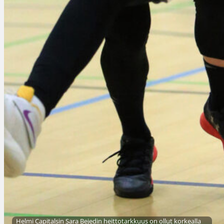
Helmi Capitalsin Sara Bejedin heittotarkkuus on ollut korkealla