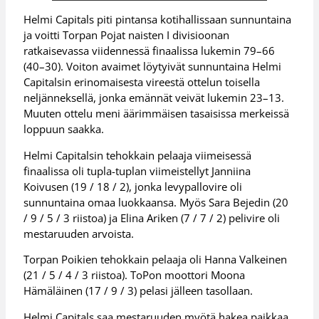
Helmi Capitals piti pintansa kotihallissaan sunnuntaina
ja voitti Torpan Pojat naisten I divisioonan
ratkaisevassa viidennessä finaalissa lukemin 79–66
(40–30). Voiton avaimet löytyivät sunnuntaina Helmi
Capitalsin erinomaisesta vireestä ottelun toisella
neljänneksellä, jonka emännät veivät lukemin 23–13.
Muuten ottelu meni äärimmäisen tasaisissa merkeissä
loppuun saakka.
Helmi Capitalsin tehokkain pelaaja viimeisessä
finaalissa oli tupla-tuplan viimeistellyt Janniina
Koivusen (19 / 18 / 2), jonka levypallovire oli
sunnuntaina omaa luokkaansa. Myös Sara Bejedin (20
/ 9 / 5 / 3 riistoa) ja Elina Ariken (7 / 7 / 2) pelivire oli
mestaruuden arvoista.
Torpan Poikien tehokkain pelaaja oli Hanna Valkeinen
(21 / 5 / 4 / 3 riistoa). ToPon moottori Moona
Hämäläinen (17 / 9 / 3) pelasi jälleen tasollaan.
Helmi Capitals saa mestaruuden myötä hakea paikkaa