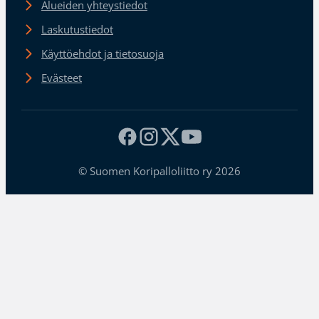
Alueiden yhteystiedot
Laskutustiedot
Käyttöehdot ja tietosuoja
Evästeet
© Suomen Koripalloliitto ry 2026