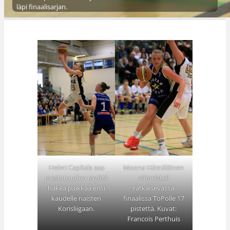
läpi finaalisarjan.
Helmi Capitals saa
Moona Hämäläinen
mestaruuden myötä
viimeisteli
hakea paikkaa ensi
ratkaisevassa
kaudelle naisten
finaalissa ToPolle 17
Korisliigaan.
pistettä. Kuvat:
Francois Perthuis