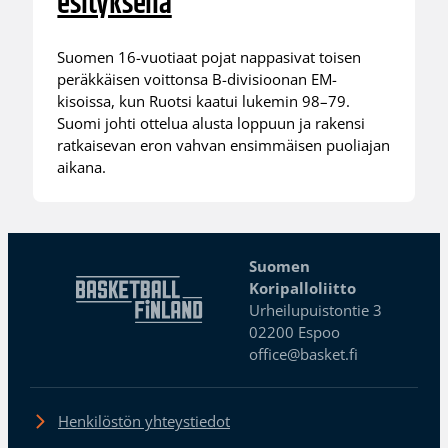
esityksellä
Suomen 16-vuotiaat pojat nappasivat toisen
peräkkäisen voittonsa B-divisioonan EM-
kisoissa, kun Ruotsi kaatui lukemin 98–79.
Suomi johti ottelua alusta loppuun ja rakensi
ratkaisevan eron vahvan ensimmäisen puoliajan
aikana.
Suomen
Koripalloliitto
Urheilupuistontie 3
02200 Espoo
office@basket.fi
Henkilöstön yhteystiedot