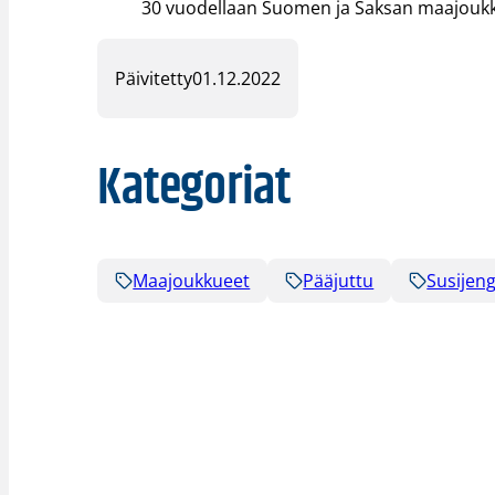
30 vuodellaan Suomen ja Saksan maajoukk
Päivitetty
01.12.2022
Kategoriat
Maajoukkueet
Pääjuttu
Susijeng