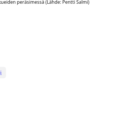
ueiden peräsimessä (Lähde: Pentti Salmi)
i