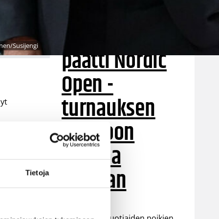
poikien
maajoukkue
inen/Susijengi
päätti Nordic
Open -
turnauksen
yt
tappioon
Latviaa
vastaan
Tietoja
t
Suomen 15-vuotiaiden poikien