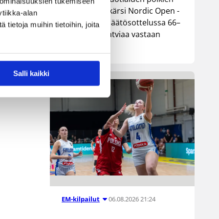
 ominaisuuksien tukemiseen
maajoukkue kärsi Nordic Open -
tiikka-alan
turnauksen päätösottelussa 66–
ietoja muihin tietoihin, joita
74-tappion Latviaa vastaan
Lohjalla.
Salli kaikki
06.08.2026 21:24
EM-kilpailut
n