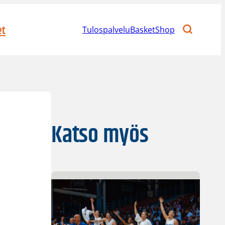
et
Tulospalvelu
BasketShop
n
Katso myös