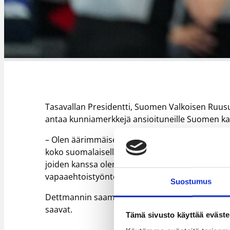
Tasavallan Presidentti, Suomen Valkoisen Ruus
antaa kunniamerkkejä ansioituneille Suomen kans
– Olen äärimmäisen otettu tästä upeasta huomi
koko suomalaiselle koripalloyhteisölle. Kuten myö
joiden kanssa olen saanut viedä peliä eteenpäin se
vapaaehtoistyöntekijöille, joita ovat koko suomal
Suostumus
Dettmannin saama Suomen Leijonan I luokan rita
saavat.
Tämä sivusto käyttää eväste