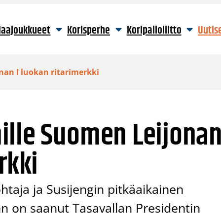
aajoukkueet
Korisperhe
Koripalloliitto
Uutis
an I luokan ritarimerkki
ille Suomen Leijona
rkki
htaja ja Susijengin pitkäaikainen
 on saanut Tasavallan Presidentin