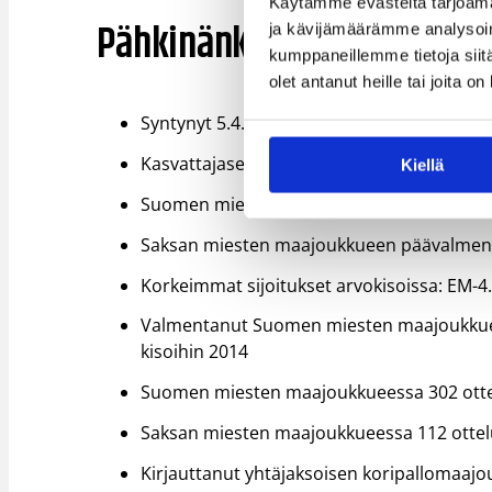
Käytämme evästeitä tarjoama
Pähkinänkuoressa: Henrik
ja kävijämäärämme analysoim
kumppaneillemme tietoja siitä
olet antanut heille tai joita o
Syntynyt 5.4.1958
Kasvattajaseura Helsingin NMKY
Kiellä
Suomen miesten maajoukkueen päävalmen
Saksan miesten maajoukkueen päävalmen
Korkeimmat sijoitukset arvokisoissa: EM-4
Valmentanut Suomen miesten maajoukkueen
kisoihin 2014
Suomen miesten maajoukkueessa 302 ottelu
Saksan miesten maajoukkueessa 112 ottelua
Kirjauttanut yhtäjaksoisen koripallomaa