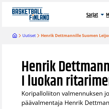
Siirry
sisältöön
Sarjat
M
Uutiset
Henrik Dettmannille Suomen Leijon
Henrik Dettmann
I luokan ritarime
Koripalloliiton valmennuksen jo
päävalmentaja Henrik Dettmann