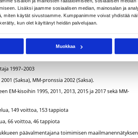
mme sisällön ja mainosten räätälöimiseen, sosiaalisen median
 Dettmann
iseen. Lisäksi jaamme sosiaalisen median, mainosalan ja analy
, miten käytät sivustoamme. Kumppanimme voivat yhdistää näitä t
n kerätty, kun olet käyttänyt heidän palvelujaan.
Muokkaa
taja 1992–1997 ja 2004–2022
taja 1997–2003
. 2001 (Saksa), MM-pronssia 2002 (Saksa).
 EM-kisoihin 1995, 2011, 2013, 2015 ja 2017 sekä MM-
a, 149 voittoa, 153 tappiota
, 66 voittoa, 46 tappiota
joukkueen päävalmentajana toimimisen maailmanennätykse