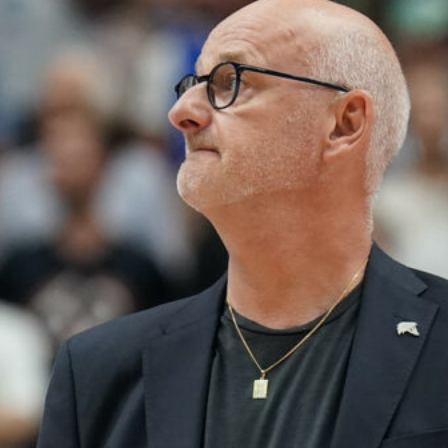
harvinaislaatu
inen voitto
Liettuasta
Susiladies nappasi
harvinaislaatuisen voiton
Liettuasta Tukholmassa
pelatussa maaottelussa.
Susiladies voitti vakuuttavasti
Liettuan 81-70 (48-36) Elina
Aarnisalon 22 pisteen
johdattamana. Suomi pelaa
Tukholmassa vielä toisen
ottelun, kun huomenna vastaan
tulee Ruotsi.