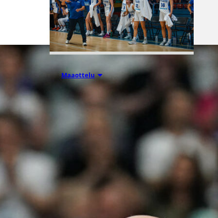
06.08.2026 21:44
Maaottelu
Susiladiesin
puolustus
rautaa
Tukholmassa
–