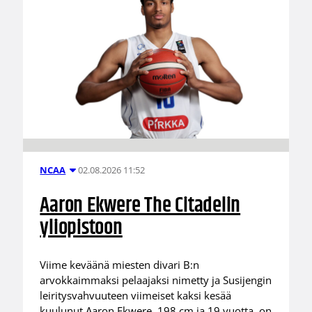
02.08.2026 11:52
NCAA
Aaron Ekwere The Citadelin
yliopistoon
Viime keväänä miesten divari B:n
arvokkaimmaksi pelaajaksi nimetty ja Susijengin
leiritysvahvuuteen viimeiset kaksi kesää
kuulunut Aaron Ekwere, 198 cm ja 19 vuotta, on