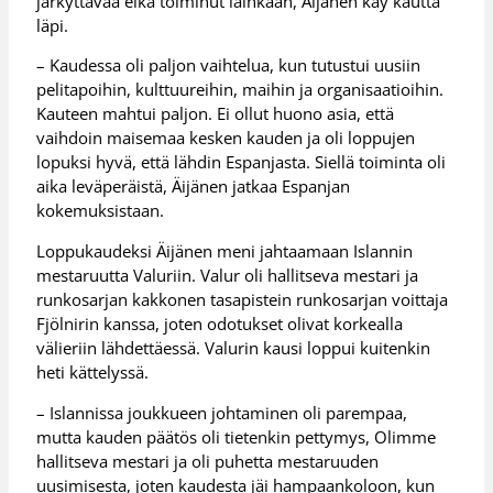
järkyttävää eikä toiminut lainkaan, Äijänen käy kautta
läpi.
– Kaudessa oli paljon vaihtelua, kun tutustui uusiin
pelitapoihin, kulttuureihin, maihin ja organisaatioihin.
Kauteen mahtui paljon. Ei ollut huono asia, että
vaihdoin maisemaa kesken kauden ja oli loppujen
lopuksi hyvä, että lähdin Espanjasta. Siellä toiminta oli
aika leväperäistä, Äijänen jatkaa Espanjan
kokemuksistaan.
Loppukaudeksi Äijänen meni jahtaamaan Islannin
mestaruutta Valuriin. Valur oli hallitseva mestari ja
runkosarjan kakkonen tasapistein runkosarjan voittaja
Fjölnirin kanssa, joten odotukset olivat korkealla
välieriin lähdettäessä. Valurin kausi loppui kuitenkin
heti kättelyssä.
– Islannissa joukkueen johtaminen oli parempaa,
mutta kauden päätös oli tietenkin pettymys, Olimme
hallitseva mestari ja oli puhetta mestaruuden
uusimisesta, joten kaudesta jäi hampaankoloon, kun