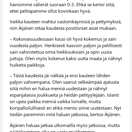
hävisimme välierät suoraan 0-3. Ehkä se kertoi siitä,
ettei pelitapamme ollut kovinkaan hyvä.
Vaikka kauteen mahtui vastoinkäymisiä ja pettymyksiä,
niin Äijänen ottaa kaudesta positiiviset asiat mukaan.
– Kokonaisuudessaan kausi oli hyvä kokemus ja sain
vuodesta paljon. Henkisesti kasvoin paljon ja pelillisesti
sain vahvistettua omia heikkouksiani ja opin uusia
juttuja. Olen myös kokenut kaksi uutta maata ja nähnyt
huikeita paikkoja.
– Tästä kaudesta jäi nälkää ja ensi kauteen lähden
paljon vahvempana. Olen saanut selkeämpää ajatusta
siitä mihin en halua mennä uudestaan ja nähnyt
espanjalaisia joukkueita ja heidän pelityylejään. Islanti
on upea paikka mennä vaikka lomalle, mutta
koripalloilullisesti en ehkä menisi sinne uudestaan. Nyt
tiedän paremmin mitä haluan jatkossa, kertoo Äijänen.
Äijänen haluaa jatkaa ulkomailla myös jatkossa, mutta
päätöksenteon aika on vasta myöhemmin.