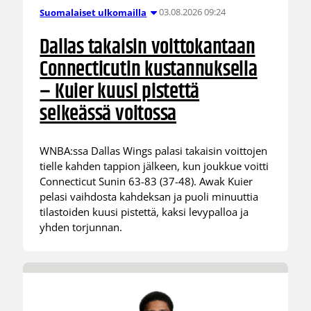
03.08.2026 09:24
Suomalaiset ulkomailla
Dallas takaisin voittokantaan
Connecticutin kustannuksella
– Kuier kuusi pistettä
selkeässä voitossa
WNBA:ssa Dallas Wings palasi takaisin voittojen
tielle kahden tappion jälkeen, kun joukkue voitti
Connecticut Sunin 63-83 (37-48). Awak Kuier
pelasi vaihdosta kahdeksan ja puoli minuuttia
tilastoiden kuusi pistettä, kaksi levypalloa ja
yhden torjunnan.