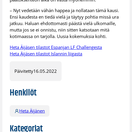
– Nyt vedetään vähän happea ja nollataan tämä kausi.
Ensi kaudesta en tiedä vielä ja täytyy pohtia missä ura
jatkuu. Haluan ehdottomasti päästä vielä ulkomaille,
mutta jos se ei onnistu, niin sitten katsotaan mitä
kotimaassa on tarjolla. Uusia kokemuksia kohti.
Heta Äijäsen tilastot Espanjan LF Challengesta
Heta Äijäsen tilastot Islannin liigasta
Päivitetty
16.05.2022
Henkilöt
Heta Äijänen
Kategoriat