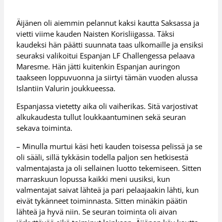
Äijänen oli aiemmin pelannut kaksi kautta Saksassa ja
vietti viime kauden Naisten Korisliigassa. Täksi
kaudeksi hän päätti suunnata taas ulkomaille ja ensiksi
seuraksi valikoitui Espanjan LF Challengessa pelaava
Maresme. Hän jätti kuitenkin Espanjan auringon
taakseen loppuvuonna ja siirtyi tämän vuoden alussa
Islantiin Valurin joukkueessa.
Espanjassa vietetty aika oli vaiherikas. Sitä varjostivat
alkukaudesta tullut loukkaantuminen sekä seuran
sekava toiminta.
– Minulla murtui käsi heti kauden toisessa pelissä ja se
oli sääli, sillä tykkäsin todella paljon sen hetkisestä
valmentajasta ja oli sellainen luotto tekemiseen. Sitten
marraskuun lopussa kaikki meni uusiksi, kun
valmentajat saivat lähteä ja pari pelaajaakin lähti, kun
eivät tykänneet toiminnasta. Sitten minäkin päätin
lähteä ja hyvä niin. Se seuran toiminta oli aivan