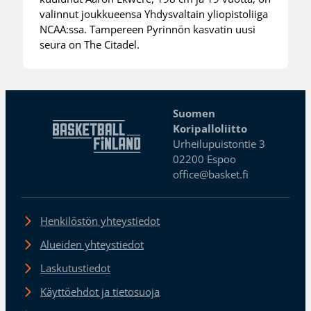
valinnut joukkueensa Yhdysvaltain yliopistoliiga
NCAA:ssa. Tampereen Pyrinnön kasvatin uusi
seura on The Citadel.
Suomen
Koripalloliitto
Urheilupuistontie 3
02200 Espoo
office@basket.fi
Henkilöstön yhteystiedot
Alueiden yhteystiedot
Laskutustiedot
Käyttöehdot ja tietosuoja