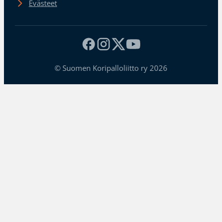
Evästeet
© Suomen Koripalloliitto ry 2026