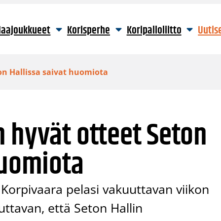
aajoukkueet
Korisperhe
Koripalloliitto
Uutis
on Hallissa saivat huomiota
 hyvät otteet Seton
huomiota
Korpivaara pelasi vakuuttavan viikon
uttavan, että Seton Hallin