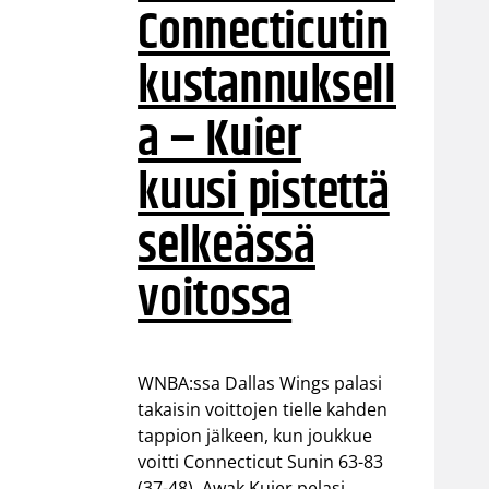
Connecticutin
kustannuksell
a – Kuier
kuusi pistettä
selkeässä
voitossa
WNBA:ssa Dallas Wings palasi
takaisin voittojen tielle kahden
tappion jälkeen, kun joukkue
voitti Connecticut Sunin 63-83
(37-48). Awak Kuier pelasi