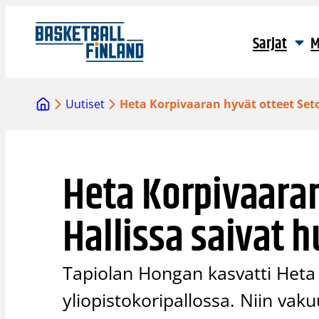
Siirry
sisältöön
Sarjat
M
Uutiset
Heta Korpivaaran hyvät otteet Set
Heta Korpivaaran
Hallissa saivat 
Tapiolan Hongan kasvatti Heta 
yliopistokoripallossa. Niin vaku