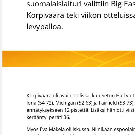
suomalaislaituri valittiin Big E
Korpivaara teki viikon otteluiss
levypalloa.
Korpivaara oli avainroolissa, kun Seton Hall voitt
Iona (54-72), Michigan (52-63) ja Fairfield (53-73
ennätyksekseen 12 pistettä. Lisäksi hän otti viisi 
kerääntyi peräti 36.
Myös Eva Mäkelä oli iskussa. Niinikään espoolain