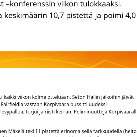
ast –konferenssin viikon tulokkaaksi.
a keskimäärin 10,7 pistettä ja poimi 4,0
i kaikki viikon kolme otteluaan. Seton Hallin jalkoihin jäivät
). Fairfieldia vastaan Korpivaara pussitti uudeksi
levypalloa, torjui ja riisti kerran. Peliminuutteja Korpivaaral
en Mäkelä teki 11 pistettä erinomaisella tarkkuudella (heito