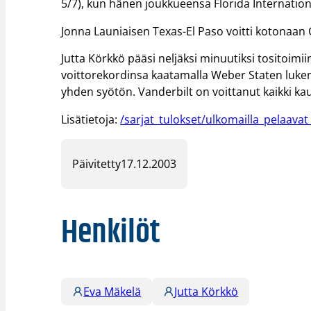
5/7), kun hänen joukkueensa Florida Internation
Jonna Launiaisen Texas-El Paso voitti kotonaan 
Jutta Körkkö pääsi neljäksi minuutiksi tositoimi
voittorekordinsa kaatamalla Weber Staten lukemin
yhden syötön. Vanderbilt on voittanut kaikki k
Lisätietoja:
/sarjat_tulokset/ulkomailla_pelaavat
Päivitetty
17.12.2003
Henkilöt
Eva Mäkelä
Jutta Körkkö