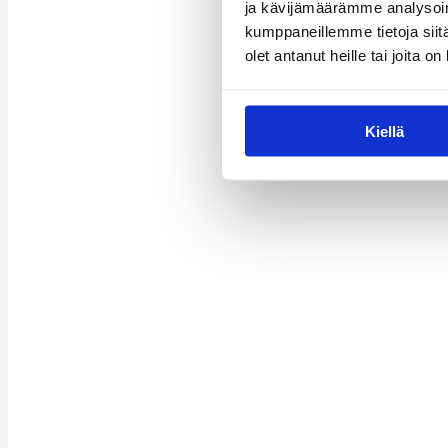
ja kävijämäärämme analysoim
kumppaneillemme tietoja siitä
olet antanut heille tai joita o
Kiellä