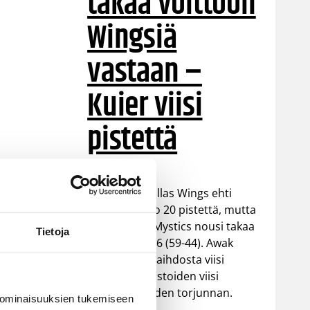
takaa voittoon
Wingsiä
vastaan –
Kuier viisi
pistettä
WNBA:ssa Dallas Wings ehti
johtaa peliä jo 20 pistettä, mutta
Washington Mystics nousi takaa
Tietoja
voittoon 92-96 (59-44). Awak
Kuier pelasi vaihdosta viisi
minuuttia tilastoiden viisi
pistettä ja yhden torjunnan.
 ominaisuuksien tukemiseen