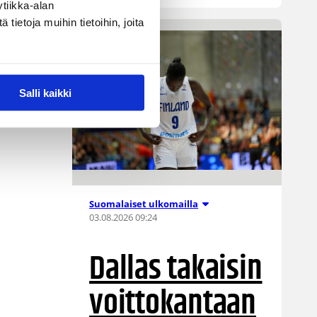
tiikka-alan
ietoja muihin tietoihin, joita
Salli kaikki
Suomalaiset ulkomailla
03.08.2026 09:24
Dallas takaisin
voittokantaan