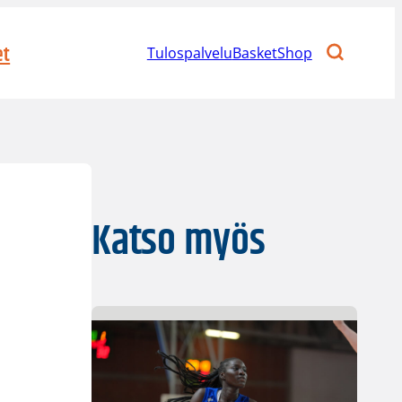
et
Tulospalvelu
BasketShop
Katso myös