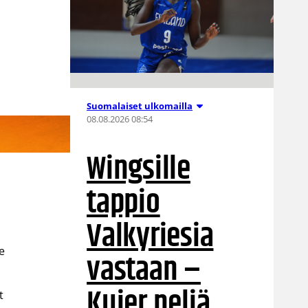
Suomalaiset ulkomailla
08.08.2026 08:54
Wingsille
tappio
Valkyriesia
le
vastaan –
Kuier neljä
t