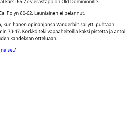
al kärsi 66-77-vierastappion Old Dominionille.
Cal Polyn 80-62. Launiainen ei pelannut.
in, kun hänen opinahjonsa Vanderbilt säilytti puhtaan
 73-47. Körkkö teki vapaaheitoilla kaksi pistettä ja antoi
auden kahdeksan otteluaan.
_naiset/