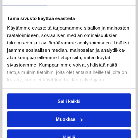
Lisätietoja:
/sarjat_tulokset/korisliiga/
Tämä sivusto käyttää evästeitä
Käytämme evästeitä tarjoamamme sisällön ja mainosten
Päivitetty
23.04.2007
räätälöimiseen, sosiaalisen median ominaisuuksien
tukemiseen ja kävijämäärämme analysoimiseen. Lisäksi
Henkilöt
jaamme sosiaalisen median, mainosalan ja analytiikka-
alan kumppaneillemme tietoja siitä, miten käytät
sivustoamme. Kumppanimme voivat yhdistää näitä
Ei Ole
Lars Ekström
tietoja muihin tietoihin, joita olet antanut heille tai joita on
kerätty, kun olet käyttänyt heidän palvelujaan.
Kategoriat
Salli kaikki
Katsojat
Korisliiga
Pääjuttu
Muokkaa
Sarjat
Kiellä