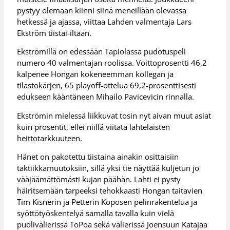
pystyy olemaan kiinni siinä meneillään olevassa
hetkessä ja ajassa, viittaa Lahden valmentaja Lars
Ekström tiistai-iltaan.
Ekströmillä on edessään Tapiolassa pudotuspeli
numero 40 valmentajan roolissa. Voittoprosentti 46,2
kalpenee Hongan kokeneemman kollegan ja
tilastokärjen, 65 playoff-ottelua 69,2-prosenttisesti
edukseen kääntäneen Mihailo Pavicevicin rinnalla.
Ekströmin mielessä liikkuvat tosin nyt aivan muut asiat
kuin prosentit, ellei niillä viitata lahtelaisten
heittotarkkuuteen.
Hänet on pakotettu tiistaina ainakin osittaisiin
taktiikkamuutoksiin, sillä yksi tie näyttää kuljetun jo
vääjäämättömästi kujan päähän. Lahti ei pysty
häiritsemään tarpeeksi tehokkaasti Hongan taitavien
Tim Kisnerin ja Petterin Koposen pelinrakentelua ja
syöttötyöskentelyä samalla tavalla kuin vielä
puolivälierissä ToPoa sekä välierissä Joensuun Katajaa