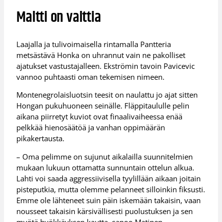
Maltti on valttia
Laajalla ja tulivoimaisella rintamalla Pantteria
metsästävä Honka on uhrannut vain ne pakolliset
ajatukset vastustajalleen. Ekströmin tavoin Pavicevic
vannoo puhtaasti oman tekemisen nimeen.
Montenegrolaisluotsin teesit on naulattu jo ajat sitten
Hongan pukuhuoneen seinälle. Fläppitaululle pelin
aikana piirretyt kuviot ovat finaalivaiheessa enää
pelkkää hienosäätöä ja vanhan oppimäärän
pikakertausta.
– Oma pelimme on sujunut aikalailla suunnitelmien
mukaan lukuun ottamatta sunnuntain ottelun alkua.
Lahti voi saada aggressiivisella tyylillään aikaan joitain
pisteputkia, mutta olemme pelanneet silloinkin fiksusti.
Emme ole lähteneet suin päin iskemään takaisin, vaan
nousseet takaisin kärsivällisesti puolustuksen ja sen
myötä hyökkäyksen kautta, sanoo Matinen.