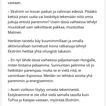
vastaan.
– Ekström on kovan paikan ja valinnan edessä. Pitääkö
keksiä jotain uutta vai keskittyä tekemään niitä omia
juttuja entistä paremmin? Usein tässä vaiheessa tehdyt
muutokset vain sekoittavat pakkaa, muistuttaa
Matinen.
Henkien taistelu käy kuumimmillaan ja omalla
aktiiviurallaan tunnetusti kovia ratkaisuja tehnyt
Ekström heittää yhtä vilungisti takaisin:
– En nyt lähde tässä vaiheessa paljastamaan Hongalle,
miten tiistaina pelaamme. Sunnuntain pelimme oli jo
hetkittäin parempaa, mutta se ei vielä riitä, ei
varsinkaan Espoossa. Meidän on tehtävä asioita yhä
paremmin ja energisemmin.
– Avain voittoon löytyy omasta tekemisestä.
Esityksemme ei ole ollut vielä samalla tasolla kuin
ToPoa ja Katajaa vastaan, myöntää Ekström.