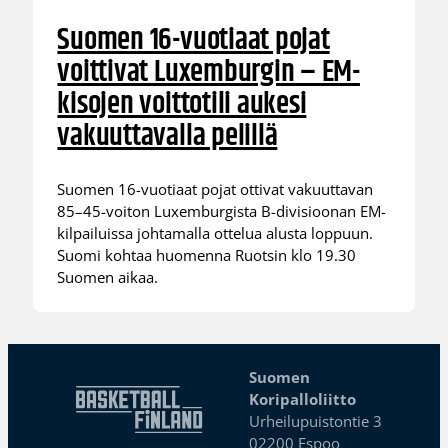
Suomen 16-vuotiaat pojat
voittivat Luxemburgin – EM-
kisojen voittotili aukesi
vakuuttavalla pelillä
Suomen 16-vuotiaat pojat ottivat vakuuttavan
85–45-voiton Luxemburgista B-divisioonan EM-
kilpailuissa johtamalla ottelua alusta loppuun.
Suomi kohtaa huomenna Ruotsin klo 19.30
Suomen aikaa.
Suomen
Koripalloliitto
Urheilupuistontie 3
02200 Espoo