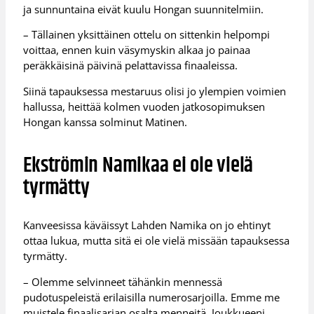
ja sunnuntaina eivät kuulu Hongan suunnitelmiin.
– Tällainen yksittäinen ottelu on sittenkin helpompi
voittaa, ennen kuin väsymyskin alkaa jo painaa
peräkkäisinä päivinä pelattavissa finaaleissa.
Siinä tapauksessa mestaruus olisi jo ylempien voimien
hallussa, heittää kolmen vuoden jatkosopimuksen
Hongan kanssa solminut Matinen.
Ekströmin Namikaa ei ole vielä
tyrmätty
Kanveesissa käväissyt Lahden Namika on jo ehtinyt
ottaa lukua, mutta sitä ei ole vielä missään tapauksessa
tyrmätty.
– Olemme selvinneet tähänkin mennessä
pudotuspeleistä erilaisilla numerosarjoilla. Emme me
muistele finaalisarjan osalta menneitä. Joukkueeni