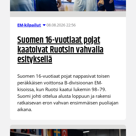
08.08.2026 22:56
EM-kilpailut
Suomen 16-vuotiaat pojat
kaatoivat Ruotsin vahvalla
esityksellä
Suomen 16-vuotiaat pojat nappasivat toisen
peräkkäisen voittonsa B-divisioonan EM-
kisoissa, kun Ruotsi kaatui lukemin 98–79.
Suomi johti ottelua alusta loppuun ja rakensi
ratkaisevan eron vahvan ensimmäisen puoliajan
aikana.