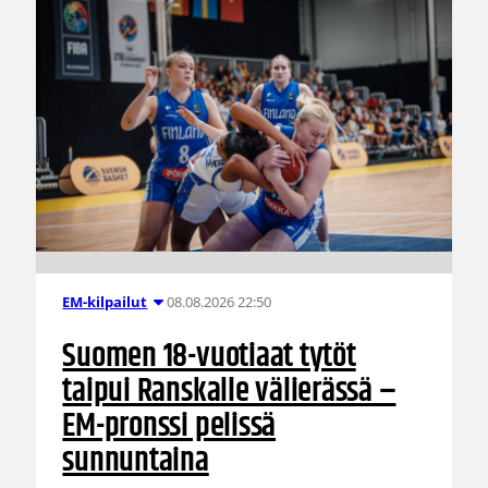
08.08.2026 22:50
EM-kilpailut
Suomen 18-vuotiaat tytöt
taipui Ranskalle välierässä –
EM-pronssi pelissä
sunnuntaina