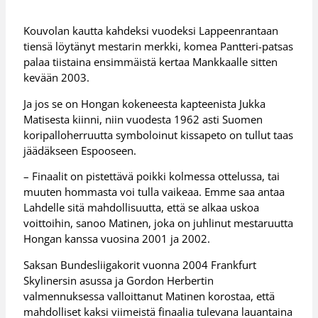
Kouvolan kautta kahdeksi vuodeksi Lappeenrantaan
tiensä löytänyt mestarin merkki, komea Pantteri-patsas
palaa tiistaina ensimmäistä kertaa Mankkaalle sitten
kevään 2003.
Ja jos se on Hongan kokeneesta kapteenista Jukka
Matisesta kiinni, niin vuodesta 1962 asti Suomen
koripalloherruutta symboloinut kissapeto on tullut taas
jäädäkseen Espooseen.
– Finaalit on pistettävä poikki kolmessa ottelussa, tai
muuten hommasta voi tulla vaikeaa. Emme saa antaa
Lahdelle sitä mahdollisuutta, että se alkaa uskoa
voittoihin, sanoo Matinen, joka on juhlinut mestaruutta
Hongan kanssa vuosina 2001 ja 2002.
Saksan Bundesliigakorit vuonna 2004 Frankfurt
Skylinersin asussa ja Gordon Herbertin
valmennuksessa valloittanut Matinen korostaa, että
mahdolliset kaksi viimeistä finaalia tulevana lauantaina