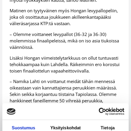
Matinen on tyytyväinen myös Hongan levypallopeliin,
joka oli osoittautua joukkueen akilleenkantapääksi
välieräsarjassa KTP:tä vastaan.
– Olemme voittaneet levypallot (36-32 ja 36-30)
molemmissa finaalipeleissä, mikä on iso asia tiukoissa
väännöissä.
Lisäksi Hongan viimeistelytarkkuus on ollut tuntuvasti
tehokkaampaa kuin Lahdella. Räikeimmin ero korostui
toisen finaaliottelun vapaaheittoviivalla.
– Namika Lahti on voittanut meidät tähän mennessä
oikeastaan vain kannattajiensa peruukkien määrässä.
Sekin seikka korjaantuu tiistaina Tapiolassa. Olemme
hankkineet faneillemme 50 vihreää peruukkia,
virnistää Hongan manageri Sampsa Rekonen.
Kolmas finaaliottelu Espoon Honka-Namika Lahti
pelataan tiistaina (24.4.) klo 18.30 Tapiolan
Suostumus
Yksityiskohdat
Tietoja
Urheiluhallissa.