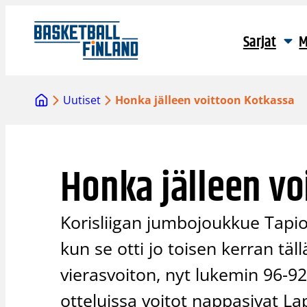
Siirry
sisältöön
Sarjat
M
Uutiset
Honka jälleen voittoon Kotkassa
Honka jälleen vo
Korisliigan jumbojoukkue Tapio
kun se otti jo toisen kerran täl
vierasvoiton, nyt lukemin 96-92
otteluissa voitot nappasivat L