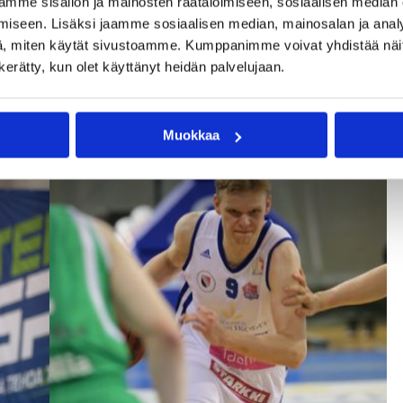
mme sisällön ja mainosten räätälöimiseen, sosiaalisen median
Ronnie Clarkin kahdeksan kolmosta siivittivät Hongan vierasvoittoon KT
iseen. Lisäksi jaamme sosiaalisen median, mainosalan ja analy
, miten käytät sivustoamme. Kumppanimme voivat yhdistää näitä t
n kerätty, kun olet käyttänyt heidän palvelujaan.
Muokkaa