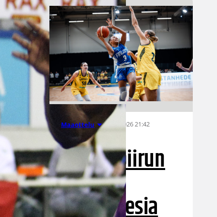
07.08.2026 21:42
Maaottelu
Ruotsi piirun
verran
Susiladiesia