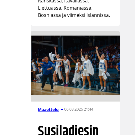
Ranskassa, Itävallassa,
Liettuassa, Romaniassa,
Bosniassa ja viimeksi Islannissa.
06.08.2026 21:44
Maaottelu
Susiladiesin