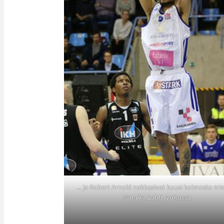
… ja Robert Arnold nakkasivat kuusi kolmosta mi
Namika Lahti -voitossa.