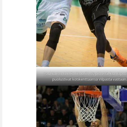
Paul Carter teki Korikobrille 30 pistettä, kun lapua
puolustivat kotikenttäänsä Vilpasta vastaan.