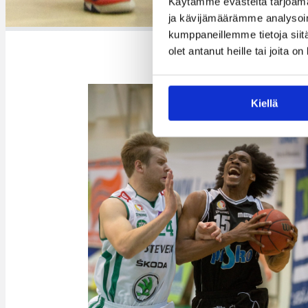
Käytämme evästeitä tarjoama
ja kävijämäärämme analysoim
kumppaneillemme tietoja siitä
olet antanut heille tai joita o
Kiellä