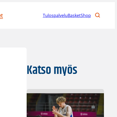
et
Tulospalvelu
BasketShop
Katso myös