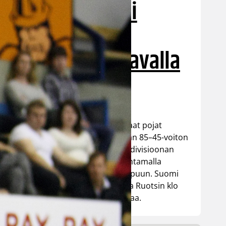
voittotili
aukesi
vakuuttavalla
pelillä
Suomen 16-vuotiaat pojat
ottivat vakuuttavan 85–45-voiton
Luxemburgista B-divisioonan
EM-kilpailuissa johtamalla
ottelua alusta loppuun. Suomi
kohtaa huomenna Ruotsin klo
19.30 Suomen aikaa.