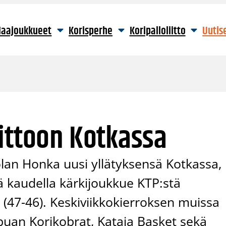
aajoukkueet
Korisperhe
Koripalloliitto
Uutis
ittoon Kotkassa
lan Honka uusi yllätyksensä Kotkassa,
lä kaudella kärkijoukkue KTP:stä
 (47-46). Keskiviikkokierroksen muissa
apuan Korikobrat, Kataja Basket sekä