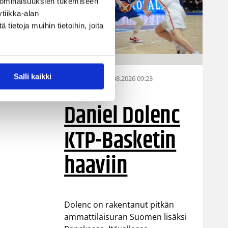
 ominaisuuksien tukemiseen
P-Basketista.
tiikka-alan
ietoja muihin tietoihin, joita
Salli kaikki
07.08.2026 09:23
Korisliiga
Daniel Dolenc
KTP-Basketin
haaviin
Dolenc on rakentanut pitkän
ammattilaisuran Suomen lisäksi