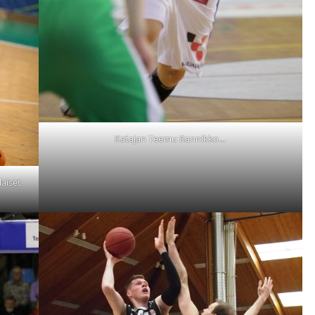
Katajan Teemu Rannikko…
laiset