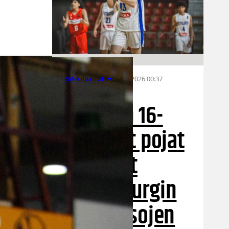
08.08.2026 00:37
EM-kilpailut
Suomen 16-
vuotiaat pojat
voittivat
Luxemburgin
– EM-kisojen