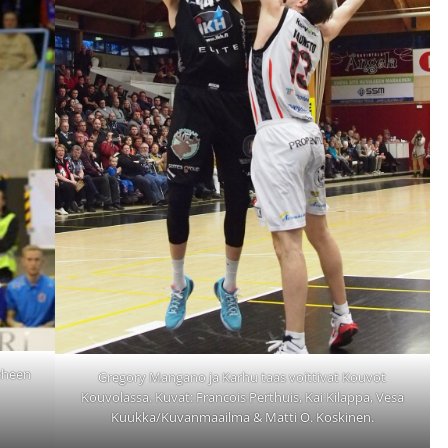
eheen
Gregory Mangano ja Karhu taas voittivat Kouvot
Kouvolassa. Kuvat: Francois Perthuis, Kai Kilappa, Vesa
Kuukka/Kuvanmaailma & Matti O. Koskinen.