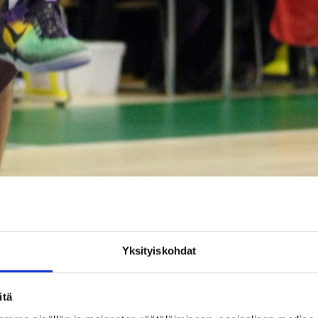
Yksityiskohdat
itä