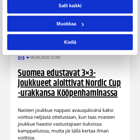
Salli kaikki
Muokkaa
Kiellä
08.08.2026 22:58
3×3
Suomea edustavat 3×3-
joukkueet aloittivat Nordic Cup
-urakkansa Kööpenhaminassa
Naisten joukkue nappasi avauspäivänä kaksi
voittoa neljästä ottelustaan, kun taas miesten
joukkue haastoi vastustajiaan tiukoissa
kamppailuissa, mutta jäi tällä kertaa ilman
voittoja.