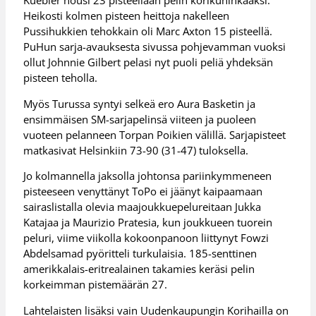
Kuebler nousi 23 pisteellään pelin korikuninkaaksi.
Heikosti kolmen pisteen heittoja nakelleen
Pussihukkien tehokkain oli Marc Axton 15 pisteellä.
PuHun sarja-avauksesta sivussa pohjevamman vuoksi
ollut Johnnie Gilbert pelasi nyt puoli peliä yhdeksän
pisteen teholla.
Myös Turussa syntyi selkeä ero Aura Basketin ja
ensimmäisen SM-sarjapelinsä viiteen ja puoleen
vuoteen pelanneen Torpan Poikien välillä. Sarjapisteet
matkasivat Helsinkiin 73-90 (31-47) tuloksella.
Jo kolmannella jaksolla johtonsa pariinkymmeneen
pisteeseen venyttänyt ToPo ei jäänyt kaipaamaan
sairaslistalla olevia maajoukkuepelureitaan Jukka
Katajaa ja Maurizio Pratesia, kun joukkueen tuorein
peluri, viime viikolla kokoonpanoon liittynyt Fowzi
Abdelsamad pyöritteli turkulaisia. 185-senttinen
amerikkalais-eritrealainen takamies keräsi pelin
korkeimman pistemäärän 27.
Lahtelaisten lisäksi vain Uudenkaupungin Korihailla on