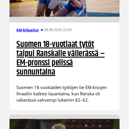
08.08.2026 22:50
EM-kilpailut
Suomen 18-vuotiaat tytöt
taipui Ranskalle välierässä –
EM-pronssi pelissä
sunnuntaina
Suomen 18-vuotiaiden tyttöjen tie EM-kisojen
finaaliin katkesi lauantaina, kun Ranska oli
välierässä vahvempi lukemin 82–62.