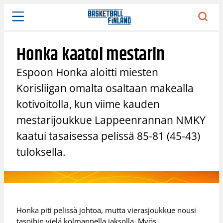
Siirry
sisältöön
Honka kaatoi mestarin
Espoon Honka aloitti miesten
Korisliigan omalta osaltaan makealla
kotivoitolla, kun viime kauden
mestarijoukkue Lappeenrannan NMKY
kaatui tasaisessa pelissä 85-81 (45-43)
tuloksella.
Honka piti pelissä johtoa, mutta vierasjoukkue nousi
tasoihin vielä kolmannella jaksolla. Myös