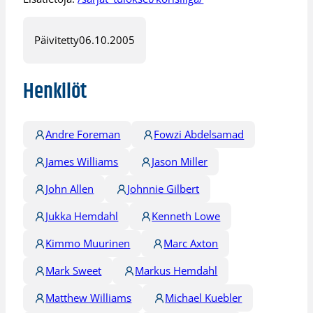
Päivitetty
06.10.2005
Henkilöt
Andre Foreman
Fowzi Abdelsamad
James Williams
Jason Miller
John Allen
Johnnie Gilbert
Jukka Hemdahl
Kenneth Lowe
Kimmo Muurinen
Marc Axton
Mark Sweet
Markus Hemdahl
Matthew Williams
Michael Kuebler