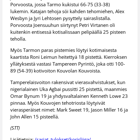
Porvoosta, jossa Tarmo kukistui 66-75 (33-38)
lukemin. Katajan tehoja söi kahden tehomiehen, Alex
Wesbyn ja Jyri Lehtosen pysyttely sairaslistalla.
Porvoosta Joensuuhun siirtynyt Petri Virtanen oli
kuitenkin entisessä kotisalissaan pelipäällä 25 pisteen
teholla.
Myös Tarmon paras pistemies löytyi kotimaisesta
kaartista Roni Leimun heitettyä 18 pistettä. Kierroksen
yllätyksestä vastasi Tampereen Pyrintö, joka otti 100-
89 (54-39) kotivoiton Kouvolan Kouvoista.
Tamperelaisvoiton rakensivat vierasvahvistukset, kun
nigerialainen Uka Agbai pussitti 25 pistettä, maanmies
Omar Bynum 19 ja yhdysvaltalainen Kenneth Lowe 23
pinnaa. Myös Kouvojen tehotriosta löytyivät
vierasperäiset nimet: Mark Sweet 19, Jason Miller 16 ja
John Allen 15 pisteellä.
(STT)
Lisätietoja:
/sarjat_tulokset/korisliiga/