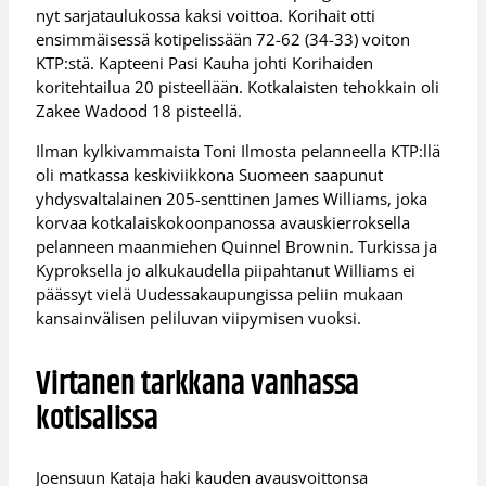
nyt sarjataulukossa kaksi voittoa. Korihait otti
ensimmäisessä kotipelissään 72-62 (34-33) voiton
KTP:stä. Kapteeni Pasi Kauha johti Korihaiden
koritehtailua 20 pisteellään. Kotkalaisten tehokkain oli
Zakee Wadood 18 pisteellä.
Ilman kylkivammaista Toni Ilmosta pelanneella KTP:llä
oli matkassa keskiviikkona Suomeen saapunut
yhdysvaltalainen 205-senttinen James Williams, joka
korvaa kotkalaiskokoonpanossa avauskierroksella
pelanneen maanmiehen Quinnel Brownin. Turkissa ja
Kyproksella jo alkukaudella piipahtanut Williams ei
päässyt vielä Uudessakaupungissa peliin mukaan
kansainvälisen peliluvan viipymisen vuoksi.
Virtanen tarkkana vanhassa
kotisalissa
Joensuun Kataja haki kauden avausvoittonsa