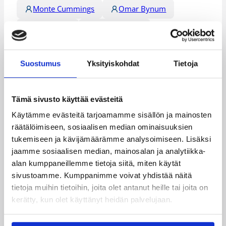
Monte Cummings
Omar Bynum
Pasi Kauha
Petri Virtanen
Uka Agbai
Zakee Wadood
Suostumus
Yksityiskohdat
Tietoja
Kategoriat
Tämä sivusto käyttää evästeitä
Korisliiga
Pääjuttu
Sarjat
Käytämme evästeitä tarjoamamme sisällön ja mainosten
räätälöimiseen, sosiaalisen median ominaisuuksien
tukemiseen ja kävijämäärämme analysoimiseen. Lisäksi
jaamme sosiaalisen median, mainosalan ja analytiikka-
alan kumppaneillemme tietoja siitä, miten käytät
Katso myös
sivustoamme. Kumppanimme voivat yhdistää näitä
tietoja muihin tietoihin, joita olet antanut heille tai joita on
kerätty, kun olet käyttänyt heidän palvelujaan.