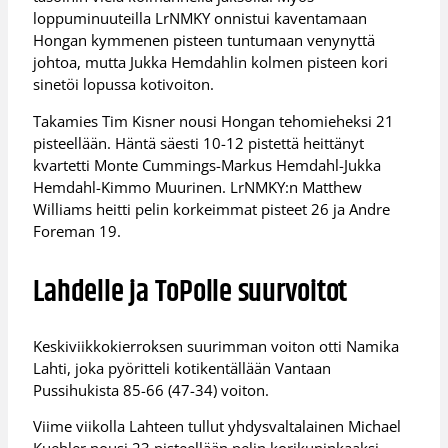
loppuminuuteilla LrNMKY onnistui kaventamaan
Hongan kymmenen pisteen tuntumaan venynyttä
johtoa, mutta Jukka Hemdahlin kolmen pisteen kori
sinetöi lopussa kotivoiton.
Takamies Tim Kisner nousi Hongan tehomieheksi 21
pisteellään. Häntä säesti 10-12 pistettä heittänyt
kvartetti Monte Cummings-Markus Hemdahl-Jukka
Hemdahl-Kimmo Muurinen. LrNMKY:n Matthew
Williams heitti pelin korkeimmat pisteet 26 ja Andre
Foreman 19.
Lahdelle ja ToPolle suurvoitot
Keskiviikkokierroksen suurimman voiton otti Namika
Lahti, joka pyöritteli kotikentällään Vantaan
Pussihukista 85-66 (47-34) voiton.
Viime viikolla Lahteen tullut yhdysvaltalainen Michael