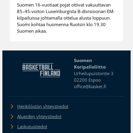
Suomen 16-vuotiaat pojat ottivat vakuuttavan
85–45-voiton Luxemburgista B-divisioonan EM-
kilpailuissa johtamalla ottelua alusta loppuun.
Suomi kohtaa huomenna Ruotsin klo 19.30
Suomen aikaa.
Suomen
Koripalloliitto
Urheilupuistontie 3
02200 Espoo
office@basket.fi
Henkilöstön yhteystiedot
Alueiden yhteystiedot
Laskutustiedot