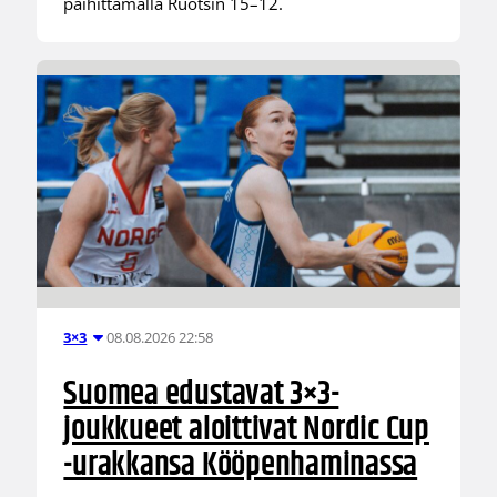
päihittämällä Ruotsin 15–12.
08.08.2026 22:58
3×3
Suomea edustavat 3×3-
joukkueet aloittivat Nordic Cup
-urakkansa Kööpenhaminassa