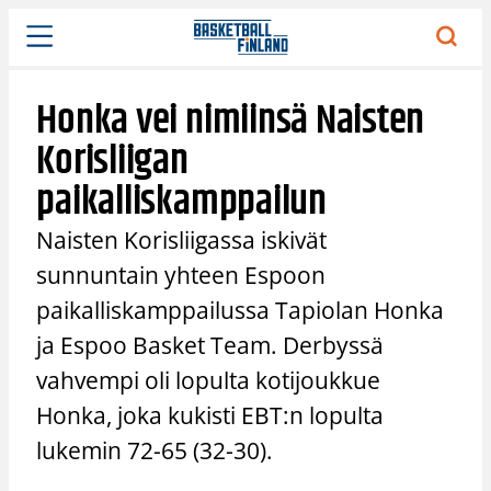
Siirry
sisältöön
Honka vei nimiinsä Naisten
Korisliigan
paikalliskamppailun
Naisten Korisliigassa iskivät
sunnuntain yhteen Espoon
paikalliskamppailussa Tapiolan Honka
ja Espoo Basket Team. Derbyssä
vahvempi oli lopulta kotijoukkue
Honka, joka kukisti EBT:n lopulta
lukemin 72-65 (32-30).