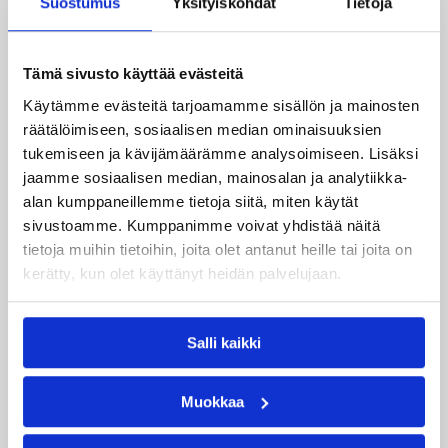
Suostumus
Yksityiskohdat
Tietoja
Tämä sivusto käyttää evästeitä
09.08.2026 22:47
EM-kilpailut
Käytämme evästeitä tarjoamamme sisällön ja mainosten
räätälöimiseen, sosiaalisen median ominaisuuksien
Suomen 18-vuotiaat tytöt
tukemiseen ja kävijämäärämme analysoimiseen. Lisäksi
päättivät EM-kisat
jaamme sosiaalisen median, mainosalan ja analytiikka-
pronssijuhliin
alan kumppaneillemme tietoja siitä, miten käytät
sivustoamme. Kumppanimme voivat yhdistää näitä
tietoja muihin tietoihin, joita olet antanut heille tai joita on
Suomen 18-vuotiaat tytöt päättivät EM-kisansa
kerätty, kun olet käyttänyt heidän palvelujaan.
upeasti pronssimitaliin, kun Serbia kaatui
pronssiottelussa vakuuttavasti 75–52.
Sudenpennut käänsi vaikean toisen
Salli kaikki
neljänneksen jälkeen ottelun itselleen vahvalla
joukkuepelaamisella ja karkasi toisella
puoliajalla Serbian tavoittamattomiin.
Muokkaa