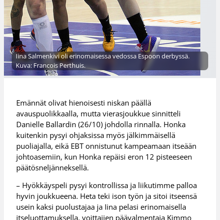
Iina Salmenkivi oli erinomaisessa vedossa Espoon derbyssä.
Kuva: Francois Perthuis.
Emännät olivat hienoisesti niskan päällä
avauspuolikkaalla, mutta vierasjoukkue sinnitteli
Danielle Ballardin (26/10) johdolla rinnalla. Honka
kuitenkin pysyi ohjaksissa myös jälkimmäisellä
puoliajalla, eikä EBT onnistunut kampeamaan itseään
johtoasemiin, kun Honka repäisi eron 12 pisteeseen
päätösneljänneksellä.
– Hyökkäyspeli pysyi kontrollissa ja liikutimme palloa
hyvin joukkueena. Heta teki ison työn ja sitoi itseensä
usein kaksi puolustajaa ja Iina pelasi erinomaisella
itseluottamuksella, voittajien päävalmentaja Kimmo