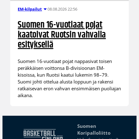
08.08.2026 22:56
EM-kilpailut
Suomen 16-vuotiaat pojat
kaatoivat Ruotsin vahvalla
esityksellä
Suomen 16-vuotiaat pojat nappasivat toisen
peräkkäisen voittonsa B-divisioonan EM-
kisoissa, kun Ruotsi kaatui lukemin 98–79.
Suomi johti ottelua alusta loppuun ja rakensi
ratkaisevan eron vahvan ensimmäisen puoliajan
aikana.
Suomen
Koripalloliitto