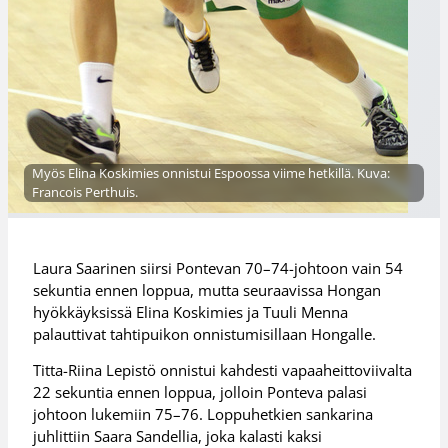
Myös Elina Koskimies onnistui Espoossa viime hetkillä. Kuva:
Francois Perthuis.
Laura Saarinen siirsi Pontevan 70–74-johtoon vain 54
sekuntia ennen loppua, mutta seuraavissa Hongan
hyökkäyksissä Elina Koskimies ja Tuuli Menna
palauttivat tahtipuikon onnistumisillaan Hongalle.
Titta-Riina Lepistö onnistui kahdesti vapaaheittoviivalta
22 sekuntia ennen loppua, jolloin Ponteva palasi
johtoon lukemiin 75–76. Loppuhetkien sankarina
juhlittiin Saara Sandellia, joka kalasti kaksi