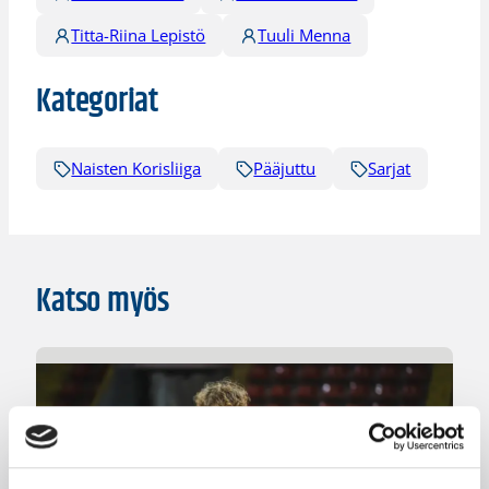
Titta-Riina Lepistö
Tuuli Menna
Kategoriat
Naisten Korisliiga
Pääjuttu
Sarjat
Katso myös