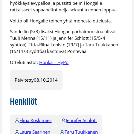
hyökkäyslevypalloa ja pussitti pelin Hongalle
ratkaisseet vapaaheitot neljä sekuntia ennen loppua.
Voitto oli Hongalle toinen yhtä monesta ottelusta.
Sandellin (5/3) lisäksi Hongan parhaimmistoa olivat
Tuuli Menna (15/11) ja Jennifer Schlott (15/5/4
syöttöä). Titta-Riina Lepistö (19/7) ja Taru Tuukkanen
(15/11/3 syöttöä) kantoivat Pontevaa.
Ottelutilastot:
Honka – HyPo
Päivitetty
08.10.2014
Henkilöt
Elina Koskimies
Jennifer Schlott
Laura Saarinen
Taru Tuukkanen