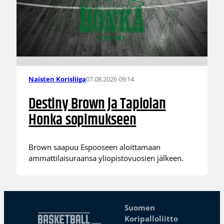
07.08.2026 09:14
Naisten Korisliiga
Destiny Brown ja Tapiolan
Honka sopimukseen
Brown saapuu Espooseen aloittamaan
ammattilaisuraansa yliopistovuosien jälkeen.
Suomen
Koripalloliitto