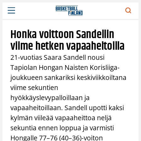
Siirry
sisältöön
Honka voittoon Sandellin
viime hetken vapaaheitoilla
21-vuotias Saara Sandell nousi
Tapiolan Hongan Naisten Korisliiga-
joukkueen sankariksi keskiviikkoiltana
viime sekuntien
hyökkäyslevypalloillaan ja
vapaaheitoillaan. Sandell upotti kaksi
kylmän viileää vapaaheittoa neljä
sekuntia ennen loppua ja varmisti
Hongalle 77–76 (40–36)-voiton