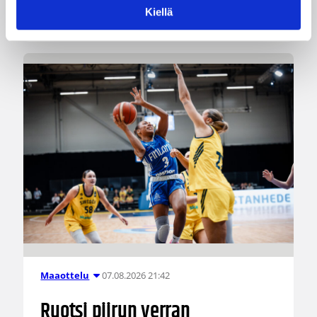
Suomi kohtaa huomenna Ruotsin klo 19.30
Kiellä
Suomen aikaa.
07.08.2026 21:42
Maaottelu
Ruotsi piirun verran