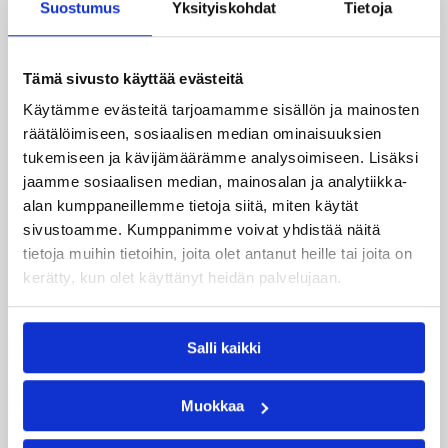
Suostumus
Yksityiskohdat
Tietoja
Tämä sivusto käyttää evästeitä
Käytämme evästeitä tarjoamamme sisällön ja mainosten
räätälöimiseen, sosiaalisen median ominaisuuksien
tukemiseen ja kävijämäärämme analysoimiseen. Lisäksi
jaamme sosiaalisen median, mainosalan ja analytiikka-
08.08.2026 00:37
EM-kilpailut
alan kumppaneillemme tietoja siitä, miten käytät
Suomen 16-vuotiaat pojat
sivustoamme. Kumppanimme voivat yhdistää näitä
voittivat Luxemburgin – EM-
tietoja muihin tietoihin, joita olet antanut heille tai joita on
kerätty, kun olet käyttänyt heidän palvelujaan.
kisojen voittotili aukesi
vakuuttavalla pelillä
Salli kaikki
Suomen 16-vuotiaat pojat ottivat vakuuttavan
85–45-voiton Luxemburgista B-divisioonan EM-
Muokkaa
kilpailuissa johtamalla ottelua alusta loppuun.