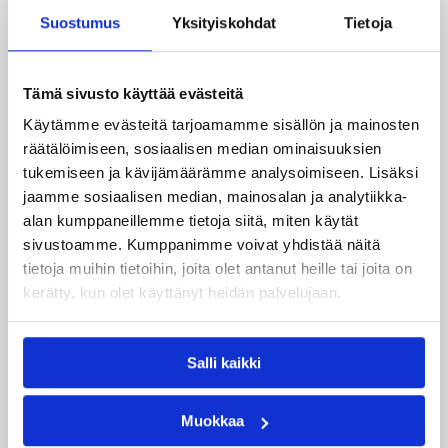
Suostumus
Yksityiskohdat
Tietoja
Katso myös
Tämä sivusto käyttää evästeitä
Käytämme evästeitä tarjoamamme sisällön ja mainosten
räätälöimiseen, sosiaalisen median ominaisuuksien
tukemiseen ja kävijämäärämme analysoimiseen. Lisäksi
jaamme sosiaalisen median, mainosalan ja analytiikka-
alan kumppaneillemme tietoja siitä, miten käytät
sivustoamme. Kumppanimme voivat yhdistää näitä
tietoja muihin tietoihin, joita olet antanut heille tai joita on
kerätty, kun olet käyttänyt heidän palvelujaan.
Salli kaikki
Muokkaa
08.08.2026 00:37
EM-kilpailut