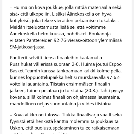
– Huima on kova joukkue, jolla riittää materiaalia sekä
sisä- että ulkopeliin. Lisäksi Äänekoskella on hyvä
kotiyleisö, joka tekee vieraiden pelaamisen tukalaksi.
Meidän itseluottamusta lisää se, että voitimme
Äänekoskella helmikuussa, pohdiskeli Roukanoja
viitaten Panttereiden 92-76-vierasvoittoon ylemmässä
SM-jatkosarjassa.
Pantterit selvitti tiensä finaaleihin kaatamalla
Pussihukat välierissä suoraan 2-0. Huima joutui Espoo
Basket Teamin kanssa tahkoamaan kaikki kolme peliä,
kunnes loppuottelupaikka heltisi murskaavalla 97-62-
voitolla lauantaina. Tiistain ensimmäisen finaalin
jälkeen, toinen pelataan jo torstaina (20.3.). Tahti pysyy
kovana, sillä kolmas finaali on ohjelmassa lauantaina,
mahdollinen neljäs sunnuntaina ja viides tiistaina.
– Kova viikko on tulossa. Tiukka finaalisarja vaatii sekä
fyysistä että henkistä kanttia molemmilta joukkueilta.
Uskon, että puolustuspelaaminen tulee ratkaisemaan