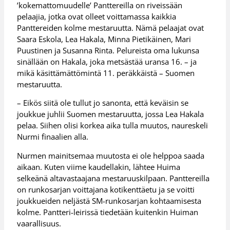
’kokemattomuudelle’ Panttereilla on riveissään
pelaajia, jotka ovat olleet voittamassa kaikkia
Panttereiden kolme mestaruutta. Nämä pelaajat ovat
Saara Eskola, Lea Hakala, Minna Pietikäinen, Mari
Puustinen ja Susanna Rinta. Pelureista oma lukunsa
sinällään on Hakala, joka metsästää uransa 16. – ja
mikä käsittämättömintä 11. peräkkäistä – Suomen
mestaruutta.
– Eikös siitä ole tullut jo sanonta, että keväisin se
joukkue juhlii Suomen mestaruutta, jossa Lea Hakala
pelaa. Siihen olisi korkea aika tulla muutos, naureskeli
Nurmi finaalien alla.
Nurmen mainitsemaa muutosta ei ole helppoa saada
aikaan. Kuten viime kaudellakin, lähtee Huima
selkeänä altavastaajana mestaruuskilpaan. Panttereilla
on runkosarjan voittajana kotikenttäetu ja se voitti
joukkueiden neljästä SM-runkosarjan kohtaamisesta
kolme. Pantteri-leirissä tiedetään kuitenkin Huiman
vaarallisuus.