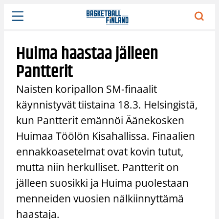
Siirry
sisältöön
Huima haastaa jälleen
Pantterit
Naisten koripallon SM-finaalit
käynnistyvät tiistaina 18.3. Helsingistä,
kun Pantterit emännöi Äänekosken
Huimaa Töölön Kisahallissa. Finaalien
ennakkoasetelmat ovat kovin tutut,
mutta niin herkulliset. Pantterit on
jälleen suosikki ja Huima puolestaan
menneiden vuosien nälkiinnyttämä
haastaja.