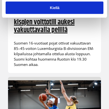
Suomen 16-vuotiaat pojat
Kiellä
voittivat Luxemburgin – EM-
kisojen voittotili aukesi
vakuuttavalla pelillä
Suomen 16-vuotiaat pojat ottivat vakuuttavan
85–45-voiton Luxemburgista B-divisioonan EM-
kilpailuissa johtamalla ottelua alusta loppuun.
Suomi kohtaa huomenna Ruotsin klo 19.30
Suomen aikaa.