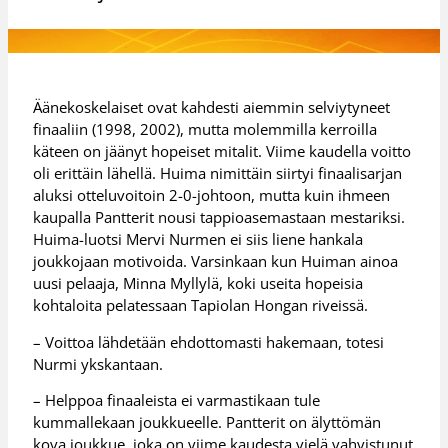
Äänekoskelaiset ovat kahdesti aiemmin selviytyneet
finaaliin (1998, 2002), mutta molemmilla kerroilla
käteen on jäänyt hopeiset mitalit. Viime kaudella voitto
oli erittäin lähellä. Huima nimittäin siirtyi finaalisarjan
aluksi otteluvoitoin 2-0-johtoon, mutta kuin ihmeen
kaupalla Pantterit nousi tappioasemastaan mestariksi.
Huima-luotsi Mervi Nurmen ei siis liene hankala
joukkojaan motivoida. Varsinkaan kun Huiman ainoa
uusi pelaaja, Minna Myllylä, koki useita hopeisia
kohtaloita pelatessaan Tapiolan Hongan riveissä.
– Voittoa lähdetään ehdottomasti hakemaan, totesi
Nurmi ykskantaan.
– Helppoa finaaleista ei varmastikaan tule
kummallekaan joukkueelle. Pantterit on älyttömän
kova joukkue, joka on viime kaudesta vielä vahvistunut