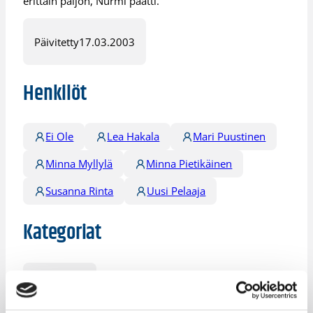
erittäin paljon, Nurmi päätti.
Päivitetty
17.03.2003
Henkilöt
Ei Ole
Lea Hakala
Mari Puustinen
Minna Myllylä
Minna Pietikäinen
Susanna Rinta
Uusi Pelaaja
Kategoriat
Pääjuttu