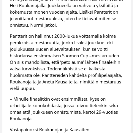
Heli Roukanojalla. Joukkueella on vahvoja yksilöitä ja
kokemusta monen vuoden ajalta. Lisäksi Pantterit on
jo voittanut mestaruuksia, joten he tietävät miten se
onnistuu, Nurmi jatkoi.
Pantterit on hallinnut 2000-lukua voittamalla kolme
peräkkäistä mestaruutta, jonka lisäksi joukkue teki
joulukuussa uuden aluevaltauksen, kun se voitti
historiansa ensimmäisen Suomen Cup –mestaruuden.
On siis mahdollista, että ’petolauma’ lähtee finaaleihin
vatsa turvoksissa. Todennäköistä se ei kaikesta
huolimatta ole. Panttereiden kahdelta profiilipelaajalta,
Roukanojalta ja Aneta Kausaitelta, nimittäin mestaruus
vielä uupuu.
– Minulle finaalitkin ovat ensimmäiset. Kyse on
urheilijalle kohokohdasta, jossa toivoo tietenkin sekä
omaa että joukkueen onnistumista, kertoi 29-vuotias
Roukanoja.
Vastapainoksi Roukanojan ja Kausaiten