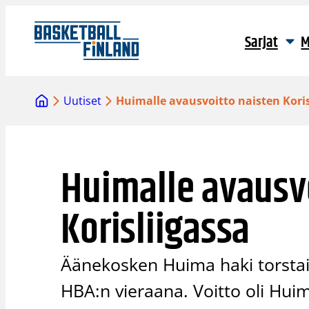
Siirry
sisältöön
Sarjat
M
Uutiset
Huimalle avausvoitto naisten Koris
Huimalle avausv
Korisliigassa
Äänekosken Huima haki torstai
HBA:n vieraana. Voitto oli Hu