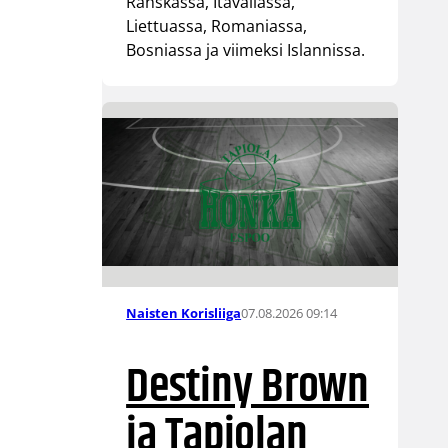
Ranskassa, Itävallassa,
Liettuassa, Romaniassa,
Bosniassa ja viimeksi Islannissa.
07.08.2026 09:14
Naisten Korisliiga
Destiny Brown
ja Tapiolan