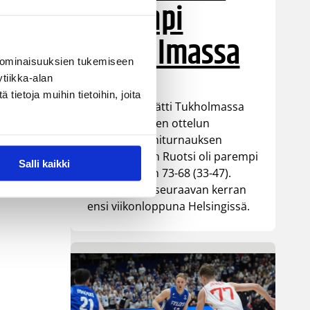
parempi
Tukholmassa
 ominaisuuksien tukemiseen
tiikka-alan
ietoja muihin tietoihin, joita
Susiladies päätti Tukholmassa
pelatun kahden ottelun
mittaisen miniturnauksen
tappioon, kun Ruotsi oli parempi
Salli kaikki
loppulukemin 73-68 (33-47).
Suomi pelaa seuraavan kerran
ensi viikonloppuna Helsingissä.