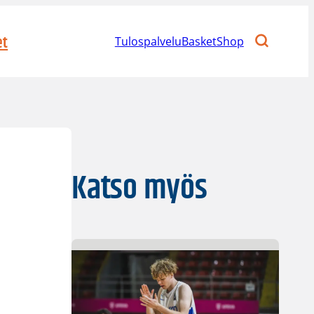
et
Tulospalvelu
BasketShop
Katso myös