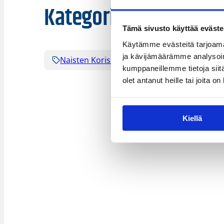
Kategoriat
Tämä sivusto käyttää eväste
Käytämme evästeitä tarjoama
ja kävijämäärämme analysoim
Naisten Korisliiga
Pääjuttu
Sarja
kumppaneillemme tietoja siitä
olet antanut heille tai joita o
Kiellä