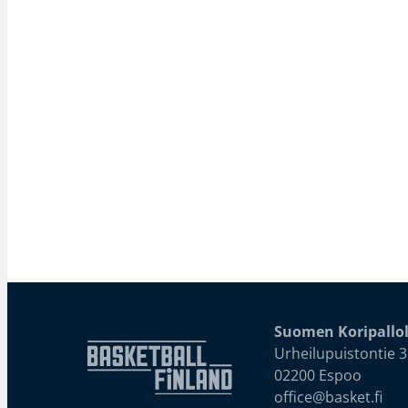
Suomen Koripallol
Urheilupuistontie 3
02200 Espoo
office@basket.fi