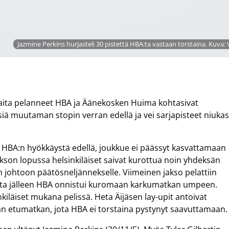
Jazmine Perkins hurjasteli 30 pistettä HBA:ta vastaan torstaina. Kuva: 
staita pelanneet HBA ja Äänekosken Huima kohtasivat
isiä muutaman stopin verran edellä ja vei sarjapisteet niukas
n HBA:n hyökkäystä edellä, joukkue ei päässyt kasvattamaan
son lopussa helsinkiläiset saivat kurottua noin yhdeksän
en johtoon päätösneljännekselle. Viimeinen jakso pelattiin
mutta jälleen HBA onnistui kuromaan karkumatkan umpeen.
inkiläiset mukana pelissä. Heta Äijäsen lay-upit antoivat
n etumatkan, jota HBA ei torstaina pystynyt saavuttamaan.