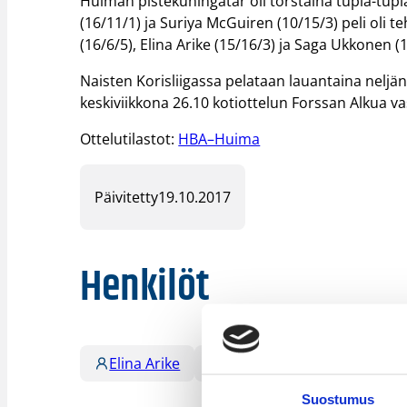
Huiman pistekuningatar oli torstaina tupla-tupla
(16/11/1) ja Suriya McGuiren (10/15/3) peli oli t
(16/6/5), Elina Arike (15/16/3) ja Saga Ukkonen (1
Naisten Korisliigassa pelataan lauantaina neljä
keskiviikkona 26.10 kotiottelun Forssan Alkua v
Ottelutilastot:
HBA–Huima
Päivitetty
19.10.2017
Henkilöt
Elina Arike
Jazmine Perkins
Sag
Suostumus