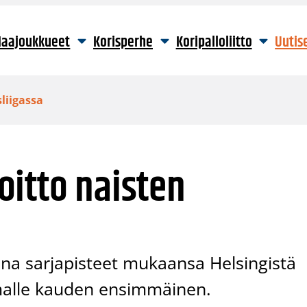
aajoukkueet
Korisperhe
Koripalloliitto
Uutis
liigassa
oitto naisten
na sarjapisteet mukaansa Helsingistä
imalle kauden ensimmäinen.