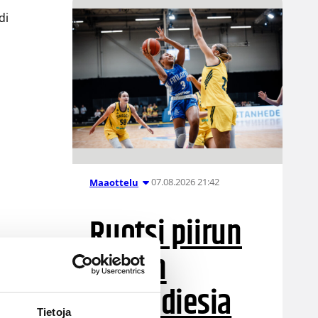
di
07.08.2026 21:42
Maaottelu
Ruotsi piirun
verran
Susiladiesia
Tietoja