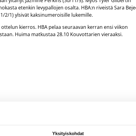
an yltänyt Jazmine Perkins (30/11/5). Myös Tyler Gilbertin
ehokasta etenkin levypallojen osalta. HBA:n riveistä Sara Beje
1/2/1) ylsivät kaksinumeroisille lukemille.
n ottelun kierros. HBA pelaa seuraavan kerran ensi viikon
astaan. Huima matkustaa 28.10 Kouvottarien vieraaksi.
a Ukkonen
Sara Bejedi
Yksityiskohdat