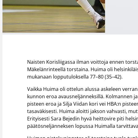
Naisten Korisliigassa ilman voittoja ennen tor
Mäkelänrinteellä torstaina. Huima oli helsinkilä
mukanaan lopputuloksella 77–80 (35–42).
Vaikka Huima oli ottelun alussa askeleen verra
kunnon eroa avausneljänneksillä. Kolmannen jak
pisteen eroa ja Silja Viidan kori vei HBA:n piste
tasaväkisesti. Huima aloitti jakson vahvasti, 
Erityisesti Sara Bejedin hyvä heittovire piti hels
päätösneljänneksen lopussa Huimalla tarvittava