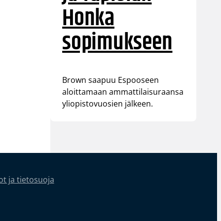
Honka
sopimukseen
Brown saapuu Espooseen
aloittamaan ammattilaisuraansa
yliopistovuosien jälkeen.
t ja tietosuoja