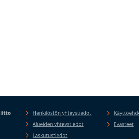
iitto
Henkilöstön yhteystiedot
Käyttöehdo
Alueiden yhteystiedot
Evästeet
Laskutustiedot