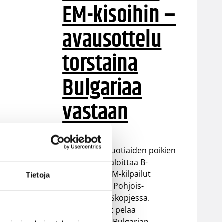
EM-kisoihin –
avausottelu
torstaina
Bulgariaa
vastaan
Suomen 16-vuotiaiden poikien
maajoukkue aloittaa B-
divisioonan EM-kilpailut
Tietoja
torstaina 6.8. Pohjois-
Makedonian Skopjessa.
Sudenpennut pelaa
alkulohkossa Bulgarian,