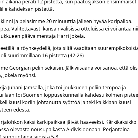
in aikana peräti 12 pistettä, kun päätösjakson ensimmäiset
ille kahdeksan pistettä.
kiinni ja pelasimme 20 minuuttia jälleen hyvää koripalloa.
eä. Valitettavasti kansainvälisissä otteluissa ei voi antaa ni
kkueen päävalmentaja Harri Jokela.
eetillä ja röyhkeydellä, jota siltä vaaditaan suurempikokoisia
oli suurimmillaan 16 pistettä (42-26).
e Georgian pelin sekaisin. Jälkiviisaana voi sanoa, että olis
, Jokela myönsi.
ijä Juhani Jämsällä, joka toi joukkueen peliin tempoa ja
aisuillaan toi Suomen loppusekunneilla kahdesti kolmen piste
li kuusi koriin johtanutta syöttöä ja teki kaikkiaan kuusi
steen edestä.
rjalohkon kaksi kärkipaikkaa jäivät haaveeksi. Kärkikaksikko
aossa olevasta nousupaikasta A-divisioonaan. Perjantaina
ä sunnuntaina sijoista 5-8.