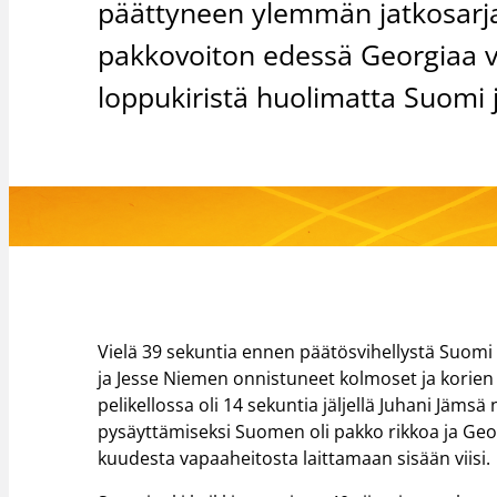
päättyneen ylemmän jatkosarja
pakkovoiton edessä Georgiaa 
loppukiristä huolimatta Suomi 
Vielä 39 sekuntia ennen päätösvihellystä Suom
ja Jesse Niemen onnistuneet kolmoset ja korien 
pelikellossa oli 14 sekuntia jäljellä Juhani Jäm
pysäyttämiseksi Suomen oli pakko rikkoa ja Geo
kuudesta vapaaheitosta laittamaan sisään viisi.