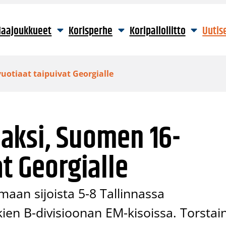
aajoukkueet
Korisperhe
Koripalloliitto
Uutis
vuotiaat taipuivat Georgialle
jaaksi, Suomen 16-
t Georgialle
aan sijoista 5-8 Tallinnassa
kien B-divisioonan EM-kisoissa. Torstai