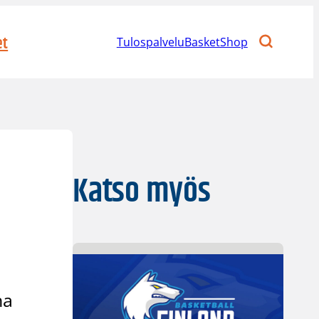
et
Tulospalvelu
BasketShop
Katso myös
na