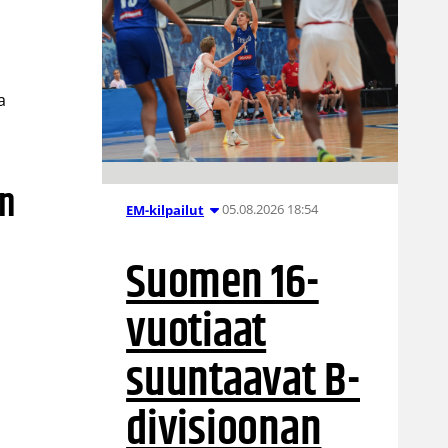
a
an
05.08.2026 18:54
EM-kilpailut
Suomen 16-
vuotiaat
suuntaavat B-
divisioonan