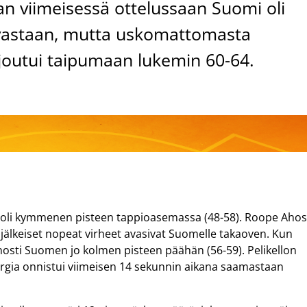
n viimeisessä ottelussaan Suomi oli
vastaan, mutta uskomattomasta
joutui taipumaan lukemin 60-64.
i oli kymmenen pisteen tappioasemassa (48-58). Roope Aho
jälkeiset nopeat virheet avasivat Suomelle takaoven. Kun
sä nosti Suomen jo kolmen pisteen päähän (56-59). Pelikellon
rgia onnistui viimeisen 14 sekunnin aikana saamastaan