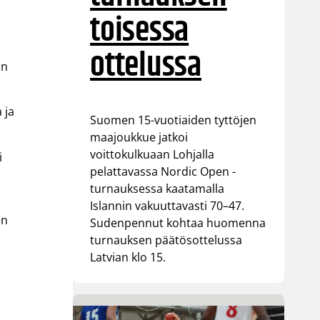
toisessa
ottelussa
in
 ja
Suomen 15-vuotiaiden tyttöjen
maajoukkue jatkoi
voittokulkuaan Lohjalla
i
pelattavassa Nordic Open -
turnauksessa kaatamalla
Islannin vakuuttavasti 70–47.
en
Sudenpennut kohtaa huomenna
turnauksen päätösottelussa
Latvian klo 15.