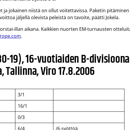
a jokainen niistä on ollut voitettavissa. Paketin pitäminen
ttoa jäljellä olevista peleistä on tavoite, päätti Jokela.
torstai-illan aikana. Kaikkien nuorten EM-turnausten otteluit
urope.com
.
0-19), 16-vuotiaiden B-divisioon
, Tallinna, Viro 17.8.2006
3/1
16/1
0/3
6/4
/6 syöttöä