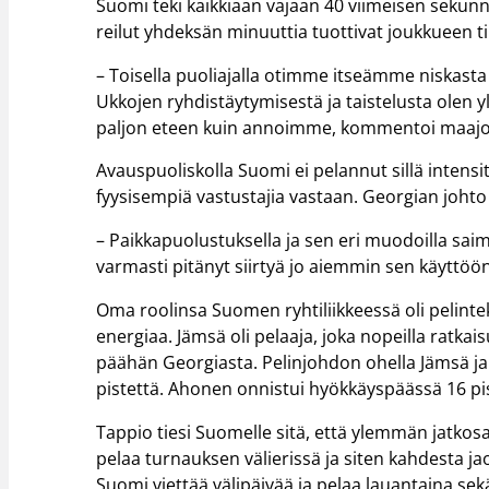
Suomi teki kaikkiaan vajaan 40 viimeisen sekunn
reilut yhdeksän minuuttia tuottivat joukkueen til
– Toisella puoliajalla otimme itseämme niskasta 
Ukkojen ryhdistäytymisestä ja taistelusta olen ylp
paljon eteen kuin annoimme, kommentoi maajou
Avauspuoliskolla Suomi ei pelannut sillä intensit
fyysisempiä vastustajia vastaan. Georgian johto 
– Paikkapuolustuksella ja sen eri muodoilla saimm
varmasti pitänyt siirtyä jo aiemmin sen käyttöön
Oma roolinsa Suomen ryhtiliikkeessä oli pelintek
energiaa. Jämsä oli pelaaja, joka nopeilla ratk
päähän Georgiasta. Pelinjohdon ohella Jämsä jake
pistettä. Ahonen onnistui hyökkäyspäässä 16 pi
Tappio tiesi Suomelle sitä, että ylemmän jatkosa
pelaa turnauksen välierissä ja siten kahdesta j
Suomi viettää välipäivää ja pelaa lauantaina sek