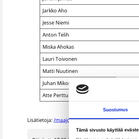
Jarkko Aho
Jesse Niemi
Anton Telih
Miska Ahokas
Lauri Toivonen
Matti Nuutinen
Juhan Mikone
Atte Perttu
Suostumus
Lisätietoja:
/maajoukkueet/poikien_maajoukkuee
Tämä sivusto käyttää eväste