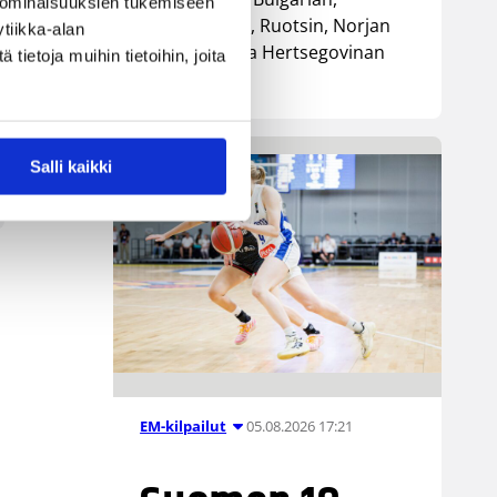
 ominaisuuksien tukemiseen
Luxemburgin, Ruotsin, Norjan
tiikka-alan
sekä Bosnia ja Hertsegovinan
ietoja muihin tietoihin, joita
kanssa.
Salli kaikki
05.08.2026 17:21
EM-kilpailut