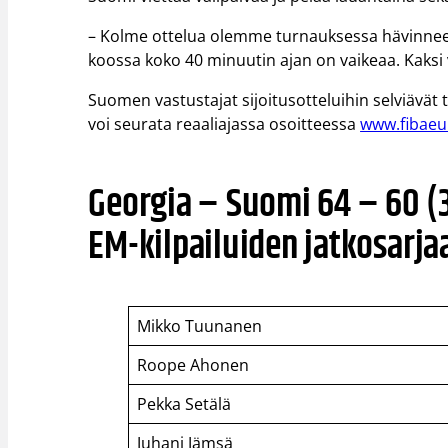
– Kolme ottelua olemme turnauksessa hävinneet j
koossa koko 40 minuutin ajan on vaikeaa. Kaksi voi
Suomen vastustajat sijoitusotteluihin selviävät 
voi seurata reaaliajassa osoitteessa
www.fibae
Georgia – Suomi 64 – 60 (3
EM-kilpailuiden jatkosarjaa
Mikko Tuunanen
Roope Ahonen
Pekka Setälä
Juhani Jämsä