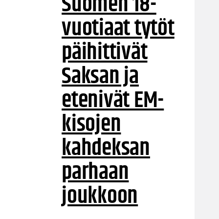
Suomen 18-
vuotiaat tytöt
päihittivät
Saksan ja
etenivät EM-
kisojen
kahdeksan
parhaan
joukkoon