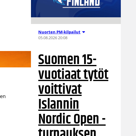
Nuorten PM-kilpailut
05.08.2026 20:08
Suomen 15-
vuotiaat tytöt
voittivat
sen
Islannin
Nordic Open -
turnauksen