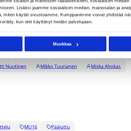
mme sisällön ja mainosten räätälöimiseen, sosiaalisen median
iseen. Lisäksi jaamme sosiaalisen median, mainosalan ja analy
, miten käytät sivustoamme. Kumppanimme voivat yhdistää näitä t
n kerätty, kun olet käyttänyt heidän palvelujaan.
Muokkaa
kela
Jarkko Aho
Jesse Niemi
Juhan Mikone
tti Nuutinen
Mikko Tuunanen
Miska Ahokas
ttelu
MU16
Pääjuttu