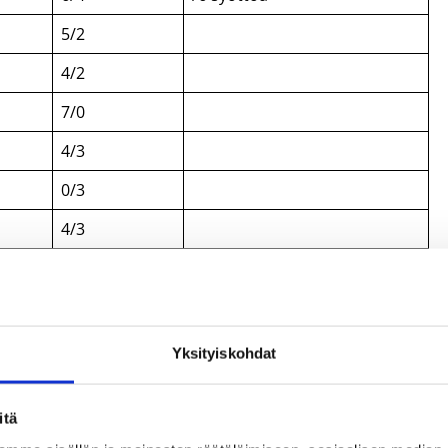
5/2
4/2
7/0
4/3
0/3
4/3
9/5
2/0
Yksityiskohdat
t/16-vuotiaat_pojat2/
itä