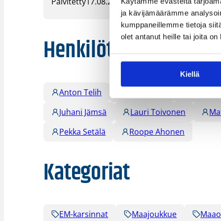
Päivitetty
17.08.2006
Käytämme evästeitä tarjoama
ja kävijämäärämme analysoim
kumppaneillemme tietoja siitä
olet antanut heille tai joita o
Henkilöt
Kiellä
Anton Telih
Atte Perttu
Harri Jo
Juhani Jämsä
Lauri Toivonen
Ma
Pekka Setälä
Roope Ahonen
Kategoriat
EM-karsinnat
Maajoukkue
Maao