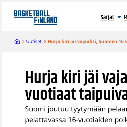
Siirry
sisältöön
Sarjat
M
Uutiset
Hurja kiri jäi vajaaksi, Suomen 16-
Hurja kiri jäi va
vuotiaat taipuiva
Suomi joutuu tyytymään pelaam
pelattavassa 16-vuotiaiden poi