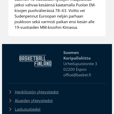
jatkoi vahvaa kesäänsä kaatamalla Puolan EM-
kisojen puolivälierässä 78–63. Voitto vei
Sudenpennut Euroopan neljän parhaan
joukkoon sekä varmisti paikan ensi kesän alle
19-vuotiaiden MM-kisoihin Kiinassa.
Suomen
Koripalloliitto
Urheilupuistontie 3
02200 Espoo
office@basket.fi
Henkilöstön yhteystiedot
Alueiden yhteystiedot
Laskutustiedot