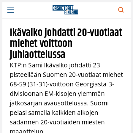
Siirry
sisältöön
Ikävalko johdatti 20-vuotiaat
miehet voittoon
juhlaottelussa
KTP:n Sami Ikävalko johdatti 23
pisteellään Suomen 20-vuotiaat miehet
68-59 (31-31)-voittoon Georgiasta B-
divisioonan EM-kisojen ylemmän
jatkosarjan avausottelussa. Suomi
pelasi samalla kaikkien aikojen
sadannen 20-vuotiaiden miesten
maaottelun.