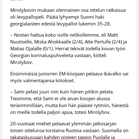
Mirolybovin mukaan olennainen osa ottelun ratkaisua
oli levypallopeli. Päätä lyhyempi Suomi haki
georgialaisten edestä levypallot lukemin 35-28.
– Nostan hattua koko isolle nelikollemme, eli Matti
Nuutiselle, Miska Ahokkaalle (2/4), Atte Pertulle (2/4) ja
Matias Ojalalle (0/1). Herrat tekivät todella kovan työn
Georgian korinaluspuhveleita vastaan, kiitteli
Mirolybov.
Ensimmäisiä juniorien EM-kisojaan pelaava Ikävalko sai
myös valmentajansa kiitokset.
– Sami pelasi juuri niin kuin hänen pitikin pelata.
Tiesimme, että Sami ei ole aivan kisojen alussa
terävimmillään, mutta kun hän pääsee rytmiin, hänestä
on meille todella paljon apua, totesi Mirolybov.
20-vuotiaat miehet pelaavat ylemmän jatkosarjan
toisen ottelunsa torstaina Ruotsia vastaan. Suomella on
takataskussaan kahden pisteen tappio Puolalle ja