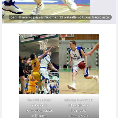
Sami Ikävalko piiskasi Suomen 23 pisteellä voittoon Georgiasta.
Matti Nuutinen
Juho Lehtorannan
ahkeroi 11
oikea-aikaiset
levypalloa päätä
kolmoset
pidempien
murskasivat