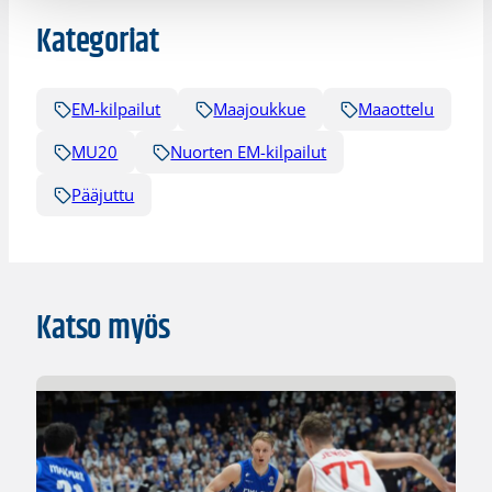
Kategoriat
EM-kilpailut
Maajoukkue
Maaottelu
MU20
Nuorten EM-kilpailut
Pääjuttu
Katso myös