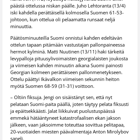
päästä ottelussa niskan päälle. Juho Lehtoranta (13/4)
iski kahdella perättäisellä kolmosella Suomen 61-53-
johtoon, kun ottelua oli pelaamatta runsaat neljä
minuuttia.
Päätösminuuteilla Suomi onnistui kahden edeltävän
ottelun tapaan pitämään vastustajan pallonpaineessa
hermot kylminä. Matti Nuutinen (13/11) haki tärkeitä
levypalloja pituusylivoimaisten georgialaisten joukosta
ja viimeisen kahden minuutin aikana Suomi painosti
Georgian kolmeen perättäiseen pallonmenetykseen.
Ottelu päättyi Ikävalkon viimeisen sekunnin heiton
myötä Suomen 68-59 (31-31) voittoon.
– Oltiin fiksuja. Jengi on sisäistänyt sen, että nyt
pelataan Suomi-paita päällä, joten täytyy pelata fiksusti
ja epäitsekkäästi. Jalat liikkuivat puolustuspäässä
emmekä hätääntyneet katastrofaalisen ekan jakson
jälkeen, vaan jaksoimme toteuttaa sovittua pelitapaa,
20-vuotiaiden miesten päävalmentaja Anton Mirolybov
saneli.