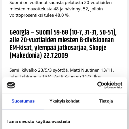
Suomi on voittanut sadasta pelatusta 20-vuotiaiden
miesten maaottelusta 48 ja hävinnyt 52, jolloin
voittoprosentiksi tulee 48,0 %.
Georgia – Suomi 59-68 (10-7, 31-31, 50-51),
alle 20-vuotiaiden miesten B-divisioonan
EM-kisat, ylempää jatkosarjaa, Skopje
(Makedonia) 22.7.2009
Sami Ikävalko 23/5/3 syöttöä, Matti Nuutinen 13/11,
Juho Lehtoranta 13/4, Antti Kanervo 11/2, Ilpo
Pehkonen 3/0, Miska Ahokas 2/4, Atte Perttu 2/4,
Roope Ahonen 1/2, Jesse Niemi 0/2/3 riistoa, Matias
Ojala 0/1, Jesse Mäntylä, Nicolas Dolenc.
Suostumus
Yksityiskohdat
Tietoja
Lisätietoja:
Ottelutilastot
Tämä sivusto käyttää evästeitä
Päivitetty
22.07.2009