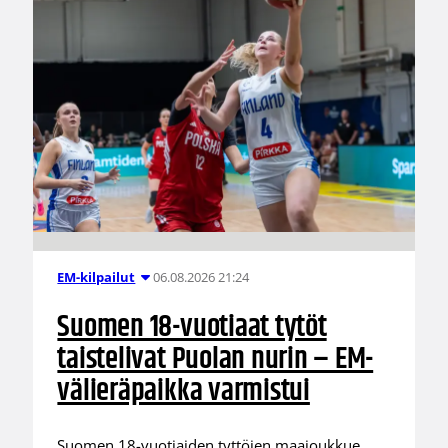
06.08.2026 21:24
EM-kilpailut
Suomen 18-vuotiaat tytöt
taistelivat Puolan nurin – EM-
välieräpaikka varmistui
Suomen 18-vuotiaiden tyttöjen maajoukkue