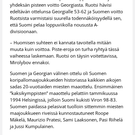
yhdeksän pisteen voitto Georgiasta. Ruotsi hävisi
edeltävän ottelunsa Georgialle 53-62 ja Suomen voitto
Ruotsista varmistaisi suurella todennäköisyydellä sen,
että Suomi pelaa loppuviikolla noususta A-
divisioonaan.
– Huomisen suhteen ei kannata tavoitella mitään
muuta kuin voittoa. Piste-eroja on turha ryhtyä tässä
vaiheessa laskemaan. Ruotsi on täysin voitettavissa,
Mirolybov ennakoi.
Suomen ja Georgian välinen ottelu oli Suomen
koripallomaajoukkueiden historiassa kaikkien aikojen
sadas 20-vuotiaiden miesten maaottelu. Ensimmäinen
”kaksikymppisten” maaottelu pelattiin tammikuussa
1994 Helsingissä, jolloin Suomi kukisti Viron 98-83.
Suomen paidassa pelasivat tuolloin sittemmin miesten
maajoukkueen riveissä kunnostautuneet Roope
Mäkelä, Maurizio Pratesi, Sami Laaksonen, Pasi Riihelä
ja Jussi Kumpulainen.