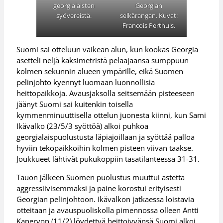
georgialaisten
Georgian
syövereistä.
selkärangan. Kuvat:
Francois Perthuis.
Suomi sai otteluun vaikean alun, kun kookas Georgia
asetteli neljä kaksimetristä pelaajaansa sumppuun
kolmen sekunnin alueen ympärille, eikä Suomen
pelinjohto kyennyt luomaan luonnollisia
heittopaikkoja. Avausjaksolla seitsemään pisteeseen
jäänyt Suomi sai kuitenkin toisella
kymmenminuuttisella ottelun juonesta kiinni, kun Sami
Ikävalko (23/5/3 syöttöä) alkoi puhkoa
georgialaispuolustusta läpiajoillaan ja syöttää palloa
hyviin tekopaikkoihin kolmen pisteen viivan taakse.
Joukkueet lähtivät pukukoppiin tasatilanteessa 31-31.
Tauon jälkeen Suomen puolustus muuttui astetta
aggressiivisemmaksi ja paine korostui erityisesti
Georgian pelinjohtoon. Ikävalkon jatkaessa loistavia
otteitaan ja avauspuoliskolla pimennossa olleen Antti
Kanervon (11/2) löydettyä heittojyvänsä Suomi alkoi