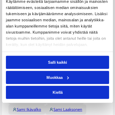
Käytämme evästeitä tarjoamamme sisällön ja mainosten
räätälöimiseen, sosiaalisen median ominaisuuksien
Henkilöt
tukemiseen ja kävijämäärämme analysoimiseen. Lisäksi
jaamme sosiaalisen median, mainosalan ja analytiikka-
alan kumppaneillemme tietoja siitä, miten käytät
Anton Mirolybov
Antti Kanervo
sivustoamme. Kumppanimme voivat yhdistää näitä
tietoja muihin tietoihin, joita olet antanut heille tai joita on
Atte Perttu
Ei Ole
Ilpo Pehkonen
kerätty, kun olet käyttänyt heidän palvelujaan.
Jesse Mäntylä
Jesse Niemi
Juho Lehtoranta
Jussi Kumpulainen
Salli kaikki
Matias Ojala
Matti Nuutinen
Muokkaa
Maurizio Pratesi
Miska Ahokas
Nicolas Dolénc
Pasi Riihelä
Kiellä
Roope Ahonen
Roope Mäkelä
Sami Ikävalko
Sami Laaksonen