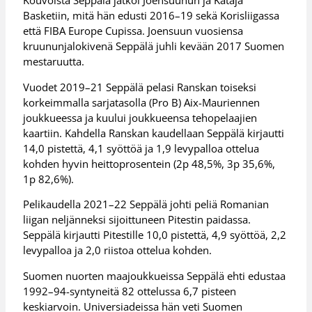
Kouvoista Seppälä jatkoi Joensuuhun ja Kataja
Basketiin, mitä hän edusti 2016–19 sekä Korisliigassa
että FIBA Europe Cupissa. Joensuun vuosiensa
kruununjalokivenä Seppälä juhli kevään 2017 Suomen
mestaruutta.
Vuodet 2019–21 Seppälä pelasi Ranskan toiseksi
korkeimmalla sarjatasolla (Pro B) Aix-Mauriennen
joukkueessa ja kuului joukkueensa tehopelaajien
kaartiin. Kahdella Ranskan kaudellaan Seppälä kirjautti
14,0 pistettä, 4,1 syöttöä ja 1,9 levypalloa ottelua
kohden hyvin heittoprosentein (2p 48,5%, 3p 35,6%,
1p 82,6%).
Pelikaudella 2021–22 Seppälä johti peliä Romanian
liigan neljänneksi sijoittuneen Pitestin paidassa.
Seppälä kirjautti Pitestille 10,0 pistettä, 4,9 syöttöä, 2,2
levypalloa ja 2,0 riistoa ottelua kohden.
Suomen nuorten maajoukkueissa Seppälä ehti edustaa
1992–94-syntyneitä 82 ottelussa 6,7 pisteen
keskiarvoin. Universiadeissa hän veti Suomen