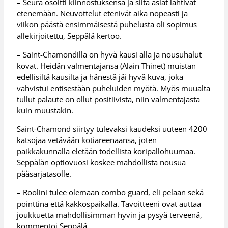
– Seura osoitti kiinnostuksensa ja siitä asiat lähtivät
etenemään. Neuvottelut etenivät aika nopeasti ja
viikon päästä ensimmäisestä puhelusta oli sopimus
allekirjoitettu, Seppälä kertoo.
– Saint-Chamondilla on hyvä kausi alla ja nousuhalut
kovat. Heidän valmentajansa (Alain Thinet) muistan
edellisiltä kausilta ja hänestä jäi hyvä kuva, joka
vahvistui entisestään puheluiden myötä. Myös muualta
tullut palaute on ollut positiivista, niin valmentajasta
kuin muustakin.
Saint-Chamond siirtyy tulevaksi kaudeksi uuteen 4200
katsojaa vetävään kotiareenaansa, joten
paikkakunnalla eletään todellista koripallohuumaa.
Seppälän optiovuosi koskee mahdollista nousua
pääsarjatasolle.
– Roolini tulee olemaan combo guard, eli pelaan sekä
pointtina että kakkospaikalla. Tavoitteeni ovat auttaa
joukkuetta mahdollisimman hyvin ja pysyä terveenä,
kommentoi Seppälä.