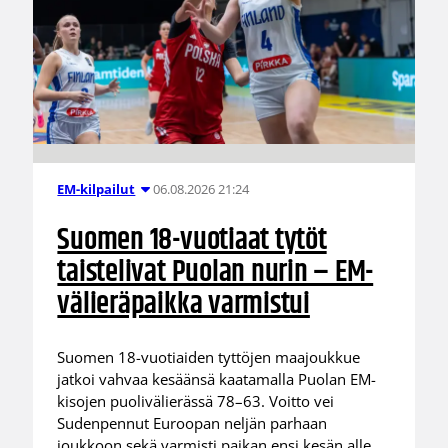
06.08.2026 21:24
EM-kilpailut
Suomen 18-vuotiaat tytöt
taistelivat Puolan nurin – EM-
välieräpaikka varmistui
Suomen 18-vuotiaiden tyttöjen maajoukkue
jatkoi vahvaa kesäänsä kaatamalla Puolan EM-
kisojen puolivälierässä 78–63. Voitto vei
Sudenpennut Euroopan neljän parhaan
joukkoon sekä varmisti paikan ensi kesän alle