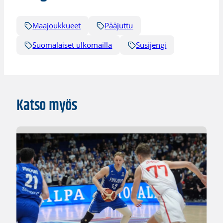
Maajoukkueet
Pääjuttu
Suomalaiset ulkomailla
Susijengi
Katso myös