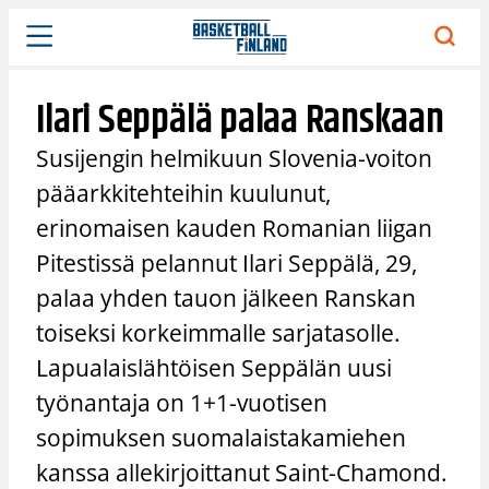
Siirry
sisältöön
Ilari Seppälä palaa Ranskaan
Susijengin helmikuun Slovenia-voiton
pääarkkitehteihin kuulunut,
erinomaisen kauden Romanian liigan
Pitestissä pelannut Ilari Seppälä, 29,
palaa yhden tauon jälkeen Ranskan
toiseksi korkeimmalle sarjatasolle.
Lapualaislähtöisen Seppälän uusi
työnantaja on 1+1-vuotisen
sopimuksen suomalaistakamiehen
kanssa allekirjoittanut Saint-Chamond.