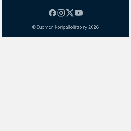
© Suomen Koripalloliitto ry 2026