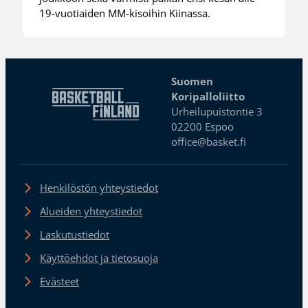
19-vuotiaiden MM-kisoihin Kiinassa.
Suomen
Koripalloliitto
Urheilupuistontie 3
02200 Espoo
office@basket.fi
Henkilöstön yhteystiedot
Alueiden yhteystiedot
Laskutustiedot
Käyttöehdot ja tietosuoja
Evästeet