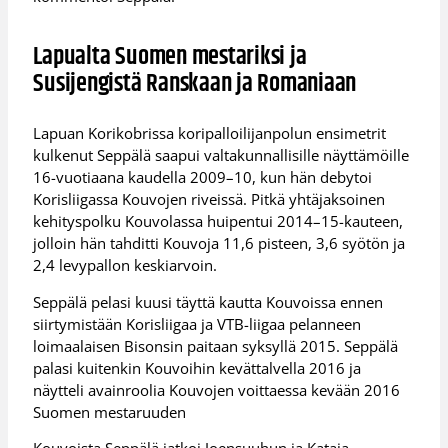
Lapualta Suomen mestariksi ja
Susijengistä Ranskaan ja Romaniaan
Lapuan Korikobrissa koripalloilijanpolun ensimetrit
kulkenut Seppälä saapui valtakunnallisille näyttämöille
16-vuotiaana kaudella 2009–10, kun hän debytoi
Korisliigassa Kouvojen riveissä. Pitkä yhtäjaksoinen
kehityspolku Kouvolassa huipentui 2014–15-kauteen,
jolloin hän tahditti Kouvoja 11,6 pisteen, 3,6 syötön ja
2,4 levypallon keskiarvoin.
Seppälä pelasi kuusi täyttä kautta Kouvoissa ennen
siirtymistään Korisliigaa ja VTB-liigaa pelanneen
loimaalaisen Bisonsin paitaan syksyllä 2015. Seppälä
palasi kuitenkin Kouvoihin kevättalvella 2016 ja
näytteli avainroolia Kouvojen voittaessa kevään 2016
Suomen mestaruuden