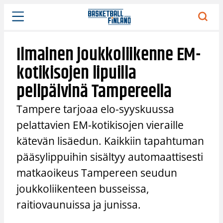
Siirry
sisältöön
Ilmainen joukkoliikenne EM-
kotikisojen lipuilla
pelipäivinä Tampereella
Tampere tarjoaa elo-syyskuussa
pelattavien EM-kotikisojen vieraille
kätevän lisäedun. Kaikkiin tapahtuman
pääsylippuihin sisältyy automaattisesti
matkaoikeus Tampereen seudun
joukkoliikenteen busseissa,
raitiovaunuissa ja junissa.