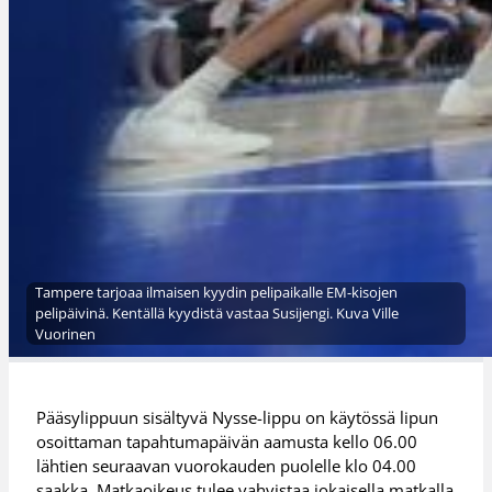
Tampere tarjoaa ilmaisen kyydin pelipaikalle EM-kisojen
pelipäivinä. Kentällä kyydistä vastaa Susijengi. Kuva Ville
Vuorinen
Pääsylippuun sisältyvä Nysse-lippu on käytössä lipun
osoittaman tapahtumapäivän aamusta kello 06.00
lähtien seuraavan vuorokauden puolelle klo 04.00
saakka. Matkaoikeus tulee vahvistaa jokaisella matkalla