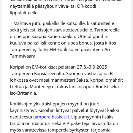
näyttämällä pääsylipun viiva- tai QR-koodi
lippulaitteelle.
– Mahtava juttu paikallisille katsojille, kisaturisteille
sekä yleisesti kisojen saavutettavuudelle. Tampereelle
on helppo saapua kauempaakin. Ottelulippuihin
kuuluva paikallisliikenne on upea bonus, josta kiitos
Tampereelle, iloitsi EM-kotikisojen pääsihteeri Ari
Tammivaara.
Koripallon EM-kotikisat pelataan 27.8.-3.9.2025
Tampereen Kansiareenalla. Suomen vastustajina B-
lohkossa ovat maailmanmestari Saksa, koripallomahdit
Liettua ja Montenegro, rakas länsinaapuri Ruotsi sekä
Iso-Britannia.
Kotikisojen yksittäislippujen myynti on juuri
käynnistynyt. Kisoihin liittyvät palvelut löytyvät kaikki
osoitteesta
tampere.basket.fi
. Lipunmyynnin lisäksi
tarjolla on majoitus- sekä VIP-paketteja. Sivustolta on
myös varattavissa tamperelaisyritysten tarjoamia