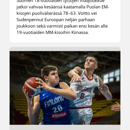
Suomen 18-vuotiaiden tyttöjen maajoukkue
jatkoi vahvaa kesäänsä kaatamalla Puolan EM-
kisojen puolivälierässä 78–63. Voitto vei
Sudenpennut Euroopan neljän parhaan
joukkoon sekä varmisti paikan ensi kesän alle
19-vuotiaiden MM-kisoihin Kiinassa.