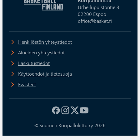
Koripalloliitto
Urheilupuistontie 3
02200 Espoo
office@basket.fi
Henkilöstön yhteystiedot
Alueiden yhteystiedot
Laskutustiedot
Käyttöehdot ja tietosuoja
Evästeet
© Suomen Koripalloliitto ry 2026