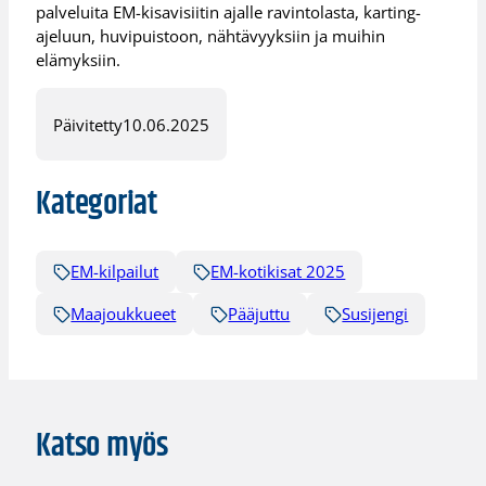
palveluita EM-kisavisiitin ajalle ravintolasta, karting-
ajeluun, huvipuistoon, nähtävyyksiin ja muihin
elämyksiin.
Päivitetty
10.06.2025
Kategoriat
EM-kilpailut
EM-kotikisat 2025
Maajoukkueet
Pääjuttu
Susijengi
Katso myös