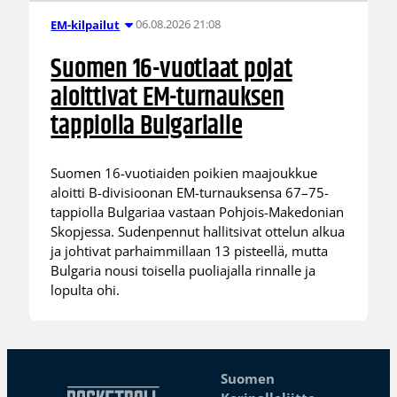
06.08.2026 21:08
EM-kilpailut
Suomen 16-vuotiaat pojat
aloittivat EM-turnauksen
tappiolla Bulgarialle
Suomen 16-vuotiaiden poikien maajoukkue
aloitti B-divisioonan EM-turnauksensa 67–75-
tappiolla Bulgariaa vastaan Pohjois-Makedonian
Skopjessa. Sudenpennut hallitsivat ottelun alkua
ja johtivat parhaimmillaan 13 pisteellä, mutta
Bulgaria nousi toisella puoliajalla rinnalle ja
lopulta ohi.
Suomen