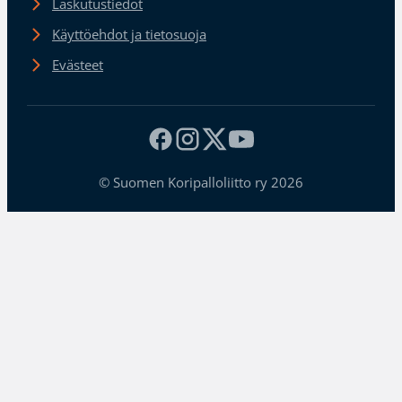
Laskutustiedot
Käyttöehdot ja tietosuoja
Evästeet
© Suomen Koripalloliitto ry 2026