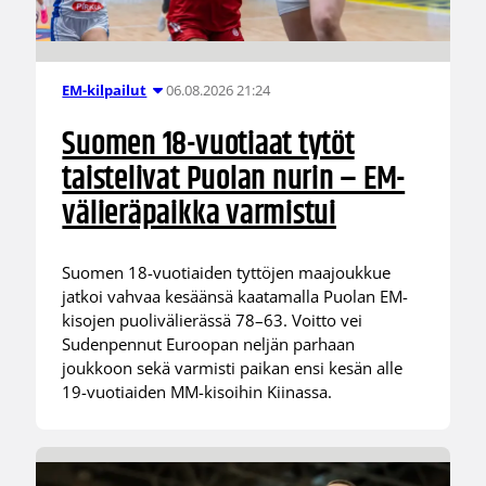
06.08.2026 21:24
EM-kilpailut
Suomen 18-vuotiaat tytöt
taistelivat Puolan nurin – EM-
välieräpaikka varmistui
Suomen 18-vuotiaiden tyttöjen maajoukkue
jatkoi vahvaa kesäänsä kaatamalla Puolan EM-
kisojen puolivälierässä 78–63. Voitto vei
Sudenpennut Euroopan neljän parhaan
joukkoon sekä varmisti paikan ensi kesän alle
19-vuotiaiden MM-kisoihin Kiinassa.