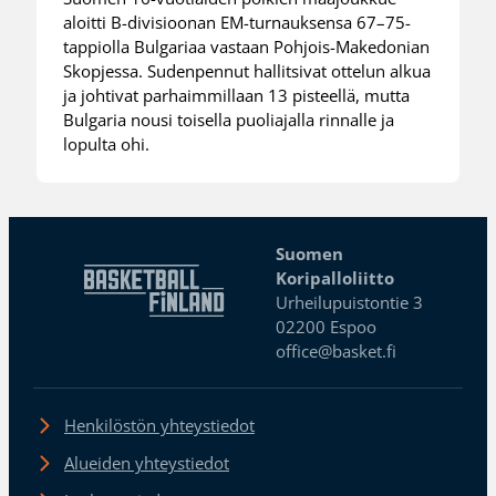
aloitti B-divisioonan EM-turnauksensa 67–75-
tappiolla Bulgariaa vastaan Pohjois-Makedonian
Skopjessa. Sudenpennut hallitsivat ottelun alkua
ja johtivat parhaimmillaan 13 pisteellä, mutta
Bulgaria nousi toisella puoliajalla rinnalle ja
lopulta ohi.
Suomen
Koripalloliitto
Urheilupuistontie 3
02200 Espoo
office@basket.fi
Henkilöstön yhteystiedot
Alueiden yhteystiedot