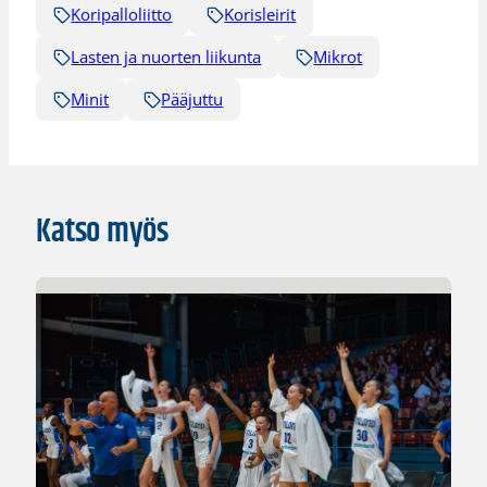
Koripalloliitto
Korisleirit
Lasten ja nuorten liikunta
Mikrot
Minit
Pääjuttu
Katso myös