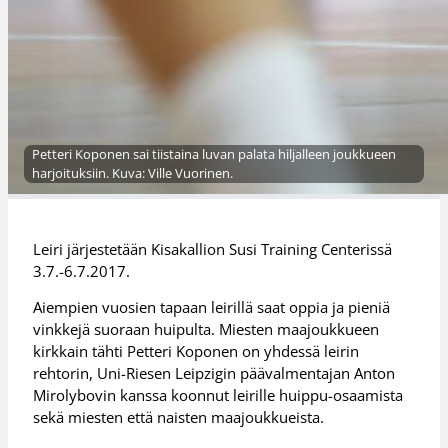
Petteri Koponen sai tiistaina luvan palata hiljalleen joukkueen
harjoituksiin. Kuva: Ville Vuorinen.
Leiri järjestetään Kisakallion Susi Training Centerissä
3.7.-6.7.2017.
Aiempien vuosien tapaan leirillä saat oppia ja pieniä
vinkkejä suoraan huipulta. Miesten maajoukkueen
kirkkain tähti Petteri Koponen on yhdessä leirin
rehtorin, Uni-Riesen Leipzigin päävalmentajan Anton
Mirolybovin kanssa koonnut leirille huippu-osaamista
sekä miesten että naisten maajoukkueista.