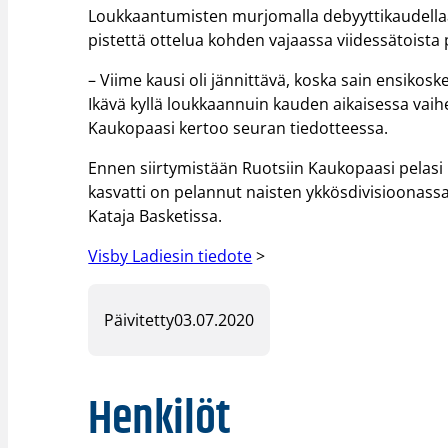
Loukkaantumisten murjomalla debyyttikaudellaa
pistettä ottelua kohden vajaassa viidessätoista 
– Viime kausi oli jännittävä, koska sain ensiko
Ikävä kyllä loukkaannuin kauden aikaisessa vaih
Kaukopaasi kertoo seuran tiedotteessa.
Ennen siirtymistään Ruotsiin Kaukopaasi pelasi
kasvatti on pelannut naisten ykkösdivisioonass
Kataja Basketissa.
Visby Ladiesin tiedote
>
Päivitetty
03.07.2020
Henkilöt