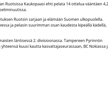
n Ruotsissa Kaukopaasi ehti pelata 14 ottelua vääntäen 4,
peliminuutissa.
sketuksen Ruotsin sarjaan ja elämään Suomen ulkopuolella.
eessa ja pelasin suurimman osan kaudesta kipeällä kädellä,
 naisten läntisessä 2. divisioonassa. Tampereen Pyrinnön
a yhteensä kuusi kautta kasvattajaseurassaan, BC Nokiassa j