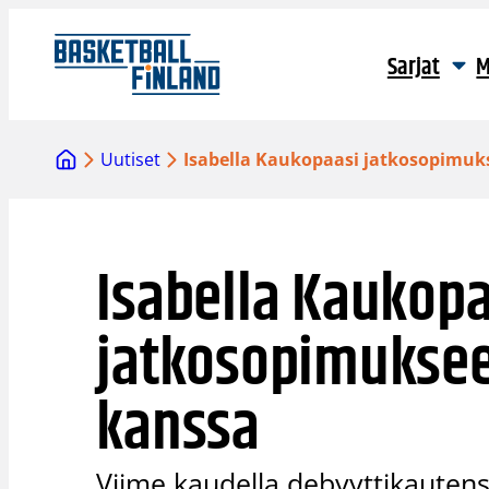
Siirry
sisältöön
Sarjat
M
Uutiset
Isabella Kaukopaasi jatkosopimuk
Isabella Kaukopa
jatkosopimuksee
kanssa
Viime kaudella debyyttikautens