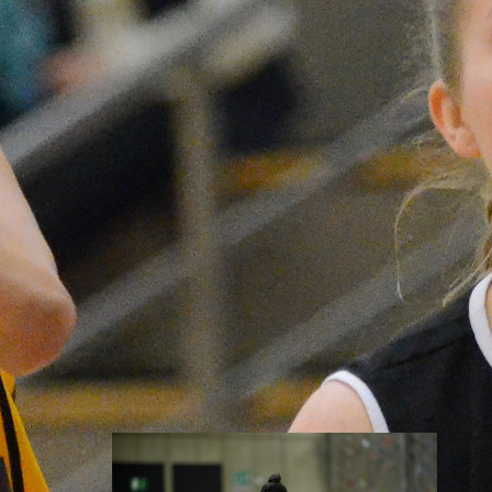
vastaan –
Kuier viisi
pistettä
WNBA:ssa Dallas Wings ehti
johtaa peliä jo 20 pistettä, mutta
Washington Mystics nousi takaa
voittoon 92-96 (59-44). Awak
Kuier pelasi vaihdosta viisi
minuuttia tilastoiden viisi
pistettä ja yhden torjunnan.