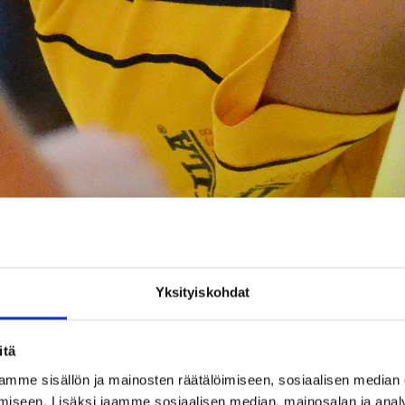
Yksityiskohdat
itä
mme sisällön ja mainosten räätälöimiseen, sosiaalisen median
iseen. Lisäksi jaamme sosiaalisen median, mainosalan ja analy