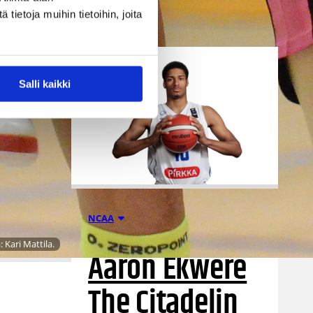
ietoja muihin tietoihin, joita
Salli kaikki
02.08.2026 11:52
NCAA
 Kari Mattila.
Aaron Ekwere
The Citadelin