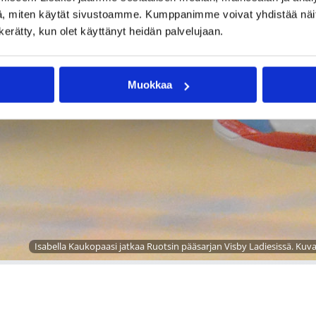
, miten käytät sivustoamme. Kumppanimme voivat yhdistää näitä t
n kerätty, kun olet käyttänyt heidän palvelujaan.
Muokkaa
Isabella Kaukopaasi jatkaa Ruotsin pääsarjan Visby Ladiesissä. Kuva: