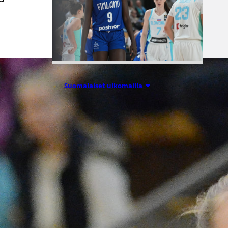
Suomalaiset ulkomailla
06.08.2026 09:16
Mystics nousi
20 pisteen
takaa voittoon
Wingsiä