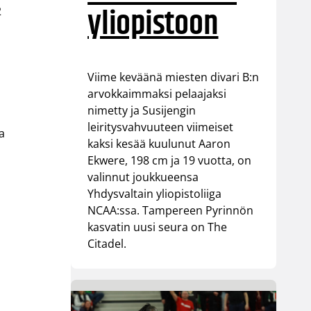
yliopistoon
2
Viime keväänä miesten divari B:n
arvokkaimmaksi pelaajaksi
nimetty ja Susijengin
leiritysvahvuuteen viimeiset
a
kaksi kesää kuulunut Aaron
Ekwere, 198 cm ja 19 vuotta, on
valinnut joukkueensa
Yhdysvaltain yliopistoliiga
NCAA:ssa. Tampereen Pyrinnön
kasvatin uusi seura on The
Citadel.