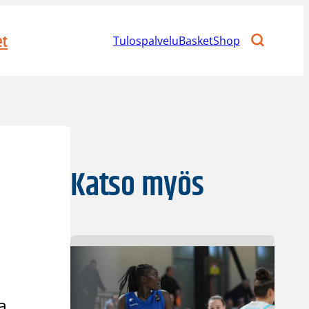
et
Tulospalvelu
BasketShop
Katso myös
a