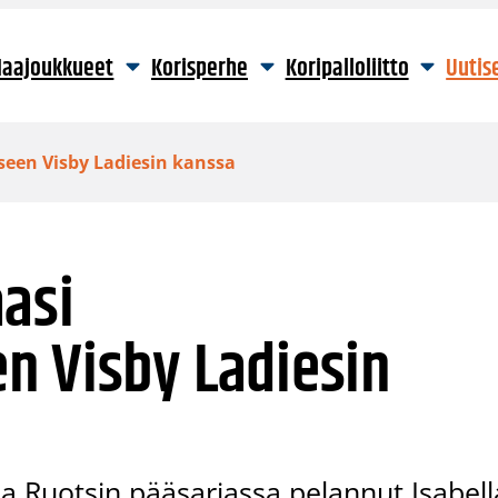
aajoukkueet
Korisperhe
Koripalloliitto
Uutis
seen Visby Ladiesin kanssa
asi
n Visby Ladiesin
a Ruotsin pääsarjassa pelannut Isabell