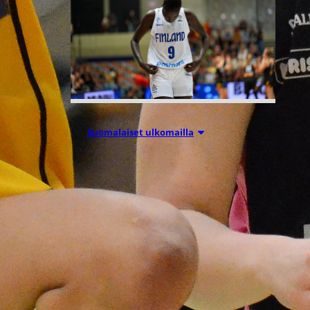
Suomalaiset ulkomailla
03.08.2026 09:24
Dallas takaisin
voittokantaan
Connecticutin
kustannuksell