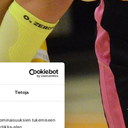
a – Kuier
kuusi pistettä
selkeässä
voitossa
WNBA:ssa Dallas Wings palasi
takaisin voittojen tielle kahden
tappion jälkeen, kun joukkue
Tietoja
voitti Connecticut Sunin 63-83
(37-48). Awak Kuier pelasi
vaihdosta kahdeksan ja puoli
minuuttia tilastoiden kuusi
 ominaisuuksien tukemiseen
pistettä, kaksi levypalloa ja
tiikka-alan
yhden torjunnan.